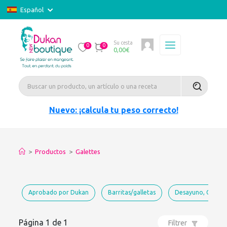
Español
Su cesta
0
0
0,00
€
Nuevo: ¡calcula tu peso correcto!
>
Productos
>
Galettes
Aprobado por Dukan
Barritas/galletas
Desayuno, Galette
Página 1 de 1
Filtrer