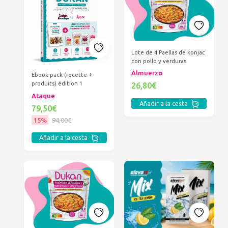
Lote de 4 Paellas de konjac
con pollo y verduras
Almuerzo
Ebook pack (recette +
produits) édition 1
26,80€
Ataque
Añadir a la cesta
79,50€
15%
94,00€
Añadir a la cesta