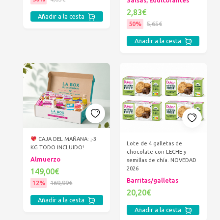
Salsas, Edulcorantes
2,83€
Añadir a la cesta
50%
5,65€
Añadir a la cesta
CAJA DEL MAÑANA: ¡-3
Lote de 4 galletas de
KG TODO INCLUIDO!
chocolate con LECHE y
Almuerzo
semillas de chía. NOVEDAD
2026
149,00€
Barritas/galletas
12%
169,99€
20,20€
Añadir a la cesta
Añadir a la cesta