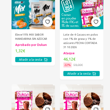
Eleve11fit MIX SABOR
Lote de 4 Cacaos en polvo
MANDARINA SIN AZÚCAR
con 1% de grasa y 1% de
azúcares FECHA CORTADA
Aprobado por Dukan
31 10 2026
1,32€
Ataque
46,12€
Añadir a la cesta
22%
59,00€
Añadir a la cesta