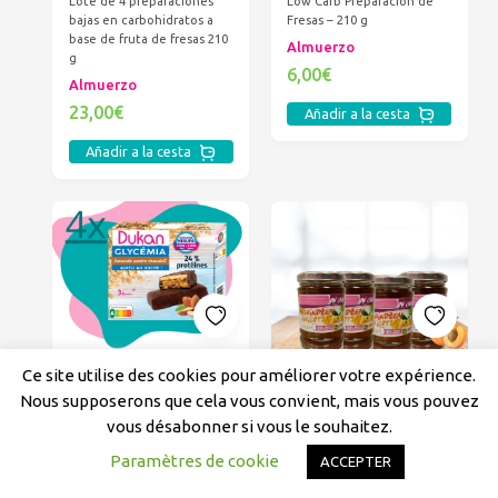
Lote de 4 preparaciones
Low Carb Preparación de
bajas en carbohidratos a
Fresas – 210 g
base de fruta de fresas 210
Almuerzo
g
6,00€
Almuerzo
23,00€
Añadir a la cesta
Añadir a la cesta
Ce site utilise des cookies pour améliorer votre expérience.
Lote de 4 Dukan Glycémia
LOTE DE 4 PREPARACIONES
Almendras y chocolate 90G
LOW CARB A BASE DE
Nous supposerons que cela vous convient, mais vous pouvez
(3x30g c/u)
FRUTA ALBARICOQUE
vous désabonner si vous le souhaitez.
Barres
Almuerzo
Paramètres de cookie
ACCEPTER
17,62€
23,00€