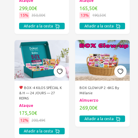
Ataque
Ataque
299,00€
165,50€
15%
350,00€
13%
190,50€
Añadir a la cesta
Añadir a la cesta
BOX -4 KILOS SPÉCIAL K
BOX GLOW-UP 2 -6KG By
& H — 24 JOURS — 27
Mélanie
REPAS
Almuerzo
Ataque
269,00€
175,50€
Añadir a la cesta
12%
200,49€
Añadir a la cesta