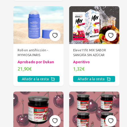
Roll-on antifricción -
Eleve11fit MIX SABOR
MYMOSA PARIS
SANGRÍA SIN AZÚCAR
Aprobado por Dukan
Aperitivo
21,90€
1,32€
Añadir a la cesta
Añadir a la cesta