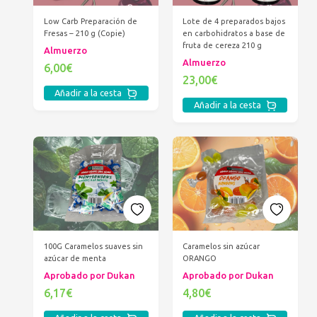
Low Carb Preparación de
Lote de 4 preparados bajos
Fresas – 210 g (Copie)
en carbohidratos a base de
fruta de cereza 210 g
Almuerzo
Almuerzo
6,00€
23,00€
Añadir a la cesta
Añadir a la cesta
100G Caramelos suaves sin
Caramelos sin azúcar
azúcar de menta
ORANGO
Aprobado por Dukan
Aprobado por Dukan
6,17€
4,80€