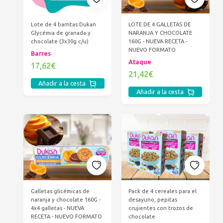
LOTE DE 4 GALLETAS DE
Lote de 4 barritas Dukan
NARANJA Y CHOCOLATE
Glycémia de granada y
160G - NUEVA RECETA -
chocolate (3x30g c/u)
NUEVO FORMATO
Barres
Ataque
17,62€
21,42€
Añadir a la cesta
Añadir a la cesta
Galletas glicémicas de
Pack de 4 cereales para el
naranja y chocolate 160G -
desayuno, pepitas
4x4 galletas - NUEVA
crujientes con trozos de
RECETA - NUEVO FORMATO
chocolate