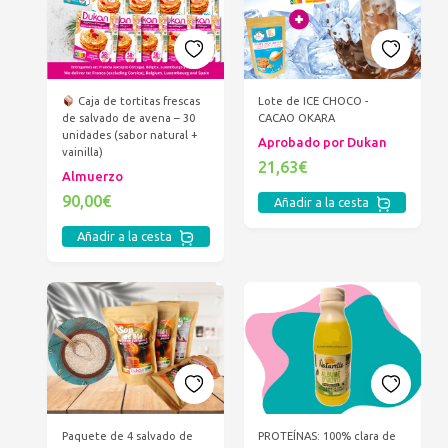
Caja de tortitas frescas
Lote de ICE CHOCO -
de salvado de avena – 30
CACAO OKARA
unidades (sabor natural +
Aprobado por Dukan
vainilla)
21,63€
Almuerzo
90,00€
Añadir a la cesta
Añadir a la cesta
Paquete de 4 salvado de
PROTEÍNAS: 100% clara de