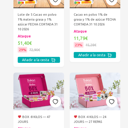
Lote de 5 Cacao en polvo
Cacao en polvo 1% de
1% materia grasa y 1%
grasa y 1% de azúcar FECHA
azúcar FECHA CORTADA 31
CORTADA 31 10 2026
10 2026
Ataque
Ataque
11,79€
51,40€
23%
15,28€
29%
72,90€
Añadir a la cesta
Añadir a la cesta
BOX -8 KILOS — 47
BOX -4 KILOS — 24
JOURS
JOURS — 27 REPAS