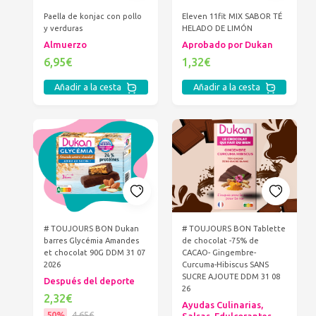
Paella de konjac con pollo
Eleven 11fit MIX SABOR TÉ
y verduras
HELADO DE LIMÓN
Almuerzo
Aprobado por Dukan
6,95€
1,32€
Añadir a la cesta
Añadir a la cesta
# TOUJOURS BON Dukan
# TOUJOURS BON Tablette
barres Glycémia Amandes
de chocolat -75% de
et chocolat 90G DDM 31 07
CACAO- Gingembre-
2026
Curcuma-Hibiscus SANS
SUCRE AJOUTE DDM 31 08
Después del deporte
26
2,32€
Ayudas Culinarias,
50%
4,65€