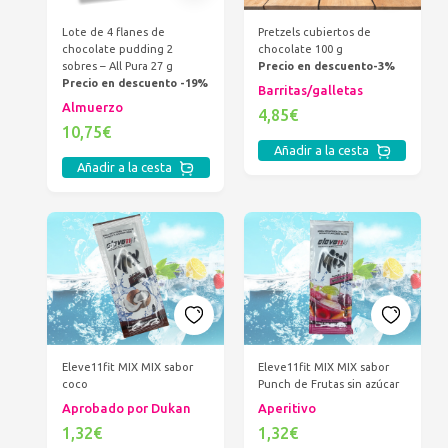
Lote de 4 flanes de
Pretzels cubiertos de
chocolate pudding 2
chocolate 100 g
sobres – All Pura 27 g
Precio en descuento-3%
Precio en descuento -19%
Barritas/galletas
Almuerzo
4,85€
10,75€
Añadir a la cesta
Añadir a la cesta
Eleve11fit MIX MIX sabor
Eleve11fit MIX MIX sabor
coco
Punch de Frutas sin azúcar
Aprobado por Dukan
Aperitivo
1,32€
1,32€