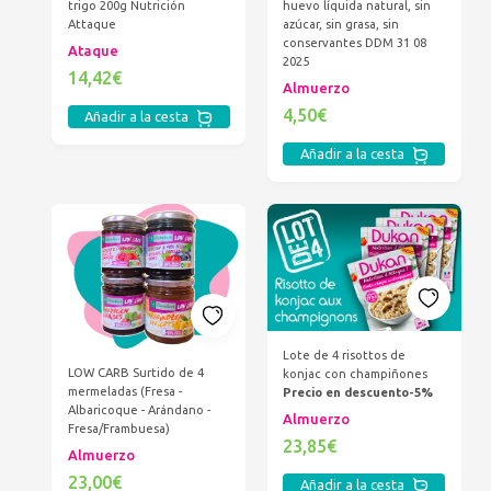
trigo 200g Nutrición
huevo líquida natural, sin
Attaque
azúcar, sin grasa, sin
conservantes DDM 31 08
Ataque
2025
14,42€
Almuerzo
4,50€
Añadir a la cesta
Añadir a la cesta
Lote de 4 risottos de
LOW CARB Surtido de 4
konjac con champiñones
mermeladas (Fresa -
Precio en descuento-5%
Albaricoque - Arándano -
Almuerzo
Fresa/Frambuesa)
23,85€
Almuerzo
23,00€
Añadir a la cesta