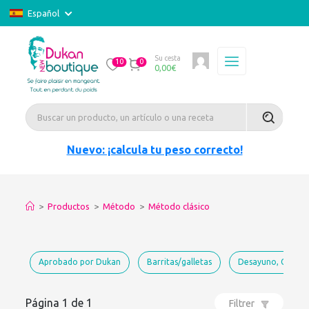
Español
Su cesta
10
0
0,00
€
Nuevo: ¡calcula tu peso correcto!
>
Productos
>
Método
>
Método clásico
Aprobado por Dukan
Barritas/galletas
Desayuno, Galette
Página 1 de 1
Filtrer