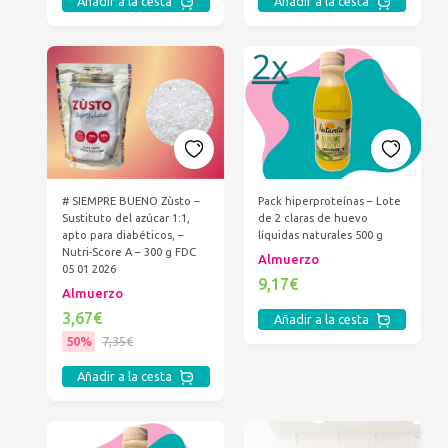
Añadir a la cesta
Añadir a la cesta
# SIEMPRE BUENO Zùsto –
Pack hiperproteínas – Lote
Sustituto del azúcar 1:1,
de 2 claras de huevo
apto para diabéticos, –
líquidas naturales 500 g
Nutri-Score A – 300 g FDC
Almuerzo
05 01 2026
9,17€
Almuerzo
3,67€
Añadir a la cesta
50%
7,35€
Añadir a la cesta