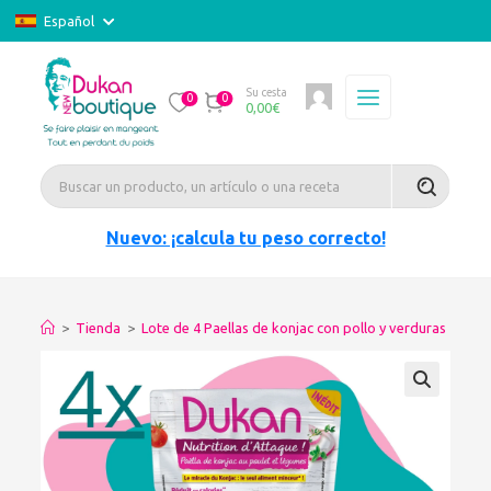
Español
Su cesta
0
0
0,00
€
Nuevo: ¡calcula tu peso correcto!
>
Tienda
>
Lote de 4 Paellas de konjac con pollo y verduras