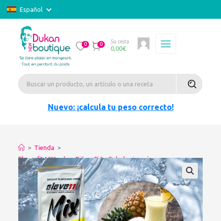
Español
Su cesta
0
0
0,00
€
Nuevo: ¡calcula tu peso correcto!
>
Tienda
>
Elevenfit MIX sabor Piña – Piña Colada sin azúcar