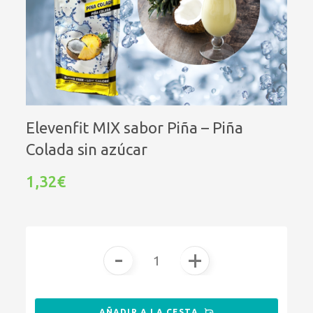
Elevenfit MIX sabor Piña – Piña
Colada sin azúcar
1,32€
-
+
AÑADIR A LA CESTA