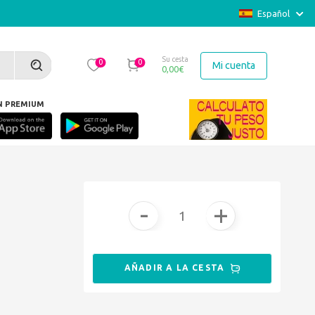
Español
Su cesta
0
0
Mi cuenta
0,00
€
N PREMIUM
ado nada». Martine Volle MAUBEC
-
+
AÑADIR A LA CESTA