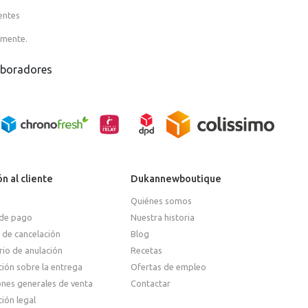
entes
amente.
aboradores
n al cliente
Dukannewboutique
Quiénes somos
de pago
Nuestra historia
 de cancelación
Blog
io de anulación
Recetas
ión sobre la entrega
Ofertas de empleo
ones generales de venta
Contactar
ión legal