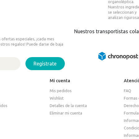
organoléptica.
Nuestros ingredi
se seleccionan y
analizan riguros
Nuestros transportistas col
 ofertas especiales, ¡cada mes
stros regalos! Puede darse de baja
Regístrate
Mi cuenta
Atenció
Mis pedidos
FAQ
Wishlist
Formas 
idos
Detalles de la cuenta
Derecho
Eliminar mi cuenta
Formular
Informac
Condici
Informac