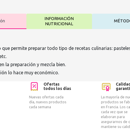
INFORMACIÓN
ión
MÉTOD
NUTRICIONAL
que permite preparar todo tipo de recetas culinarias: pastele
etc.
en la preparación y mezcla bien.
ción lo hace muy económico.
Ofertas
Calida
todos los días
garant
Nuevas ofertas cada
La mayoría de nu
día, nuevos productos
productos se fab
cada semana
en Francia. Los 
cada vez que se
elaboran para
asegurarnos de 
mantiene su cali