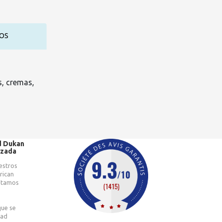
OS
s, cremas,
d Dukan
izada
estros
rican
catamos
que se
dad