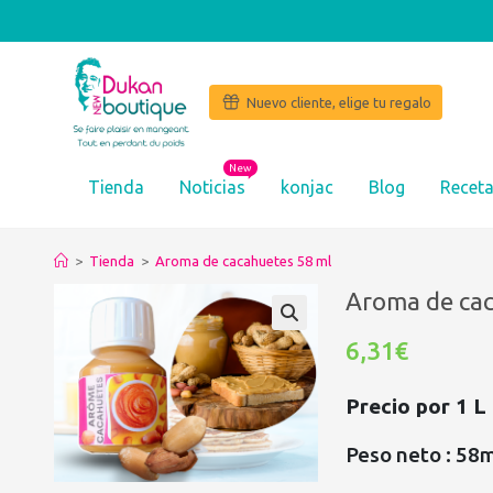
Nuevo cliente, elige tu regalo
New
Tienda
Noticias
konjac
Blog
Recet
>
Tienda
>
Aroma de cacahuetes 58 ml
Aroma de cac
6,31€
Precio por 1 L
Peso neto : 58