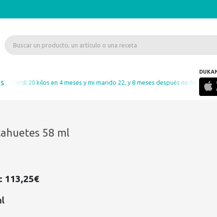
DUKA
as
«Perdí 20 kilos en 4 meses y mi marido 22, y 8 meses después no he recuper
ahuetes 58 ml
 : 113,25€
ml