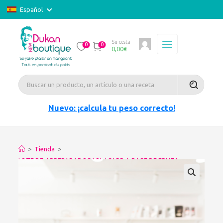
Español
Su cesta
0
0
0,00
€
Nuevo: ¡calcula tu peso correcto!
>
Tienda
>
LOTE DE 4 PREPARADOS LOW CARB A BASE DE FRUTA
ARÁNDANOS-GROSELLA