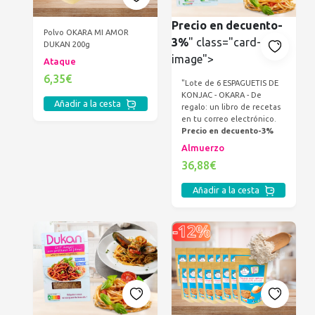
Precio en decuento-
Polvo OKARA MI AMOR
3%
" class="card-
DUKAN 200g
image">
Ataque
6,35€
"Lote de 6 ESPAGUETIS DE
KONJAC - OKARA - De
Añadir a la cesta
regalo: un libro de recetas
en tu correo electrónico.
Precio en decuento-3%
Almuerzo
36,88€
Añadir a la cesta