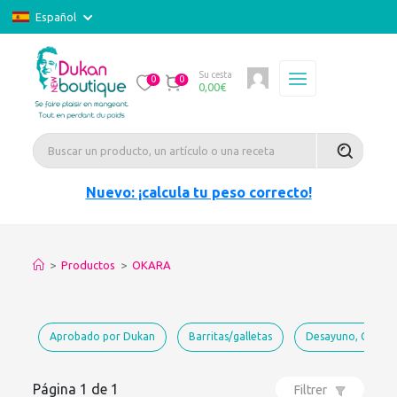
Español
Su cesta
0
0
0,00
€
Nuevo: ¡calcula tu peso correcto!
>
Productos
>
OKARA
Aprobado por Dukan
Barritas/galletas
Desayuno, Galette
Página 1 de 1
Filtrer