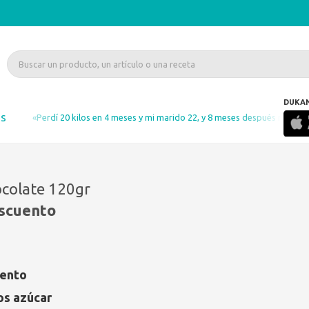
DUKA
as
«Perdí 20 kilos en 4 meses y mi marido 22, y 8 meses después no he rec
ocolate 120gr
escuento
uento
os azúcar