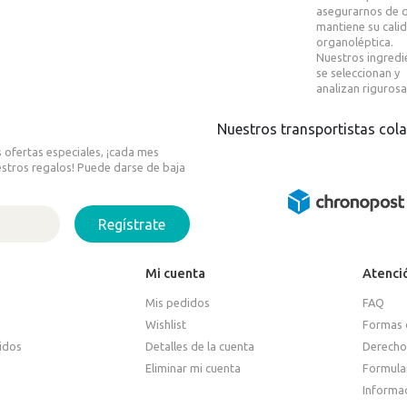
asegurarnos de 
mantiene su cali
organoléptica.
Nuestros ingredi
se seleccionan y
analizan riguros
Nuestros transportistas col
 ofertas especiales, ¡cada mes
stros regalos! Puede darse de baja
Regístrate
Mi cuenta
Atenció
Mis pedidos
FAQ
Wishlist
Formas 
idos
Detalles de la cuenta
Derecho
Eliminar mi cuenta
Formular
Informac