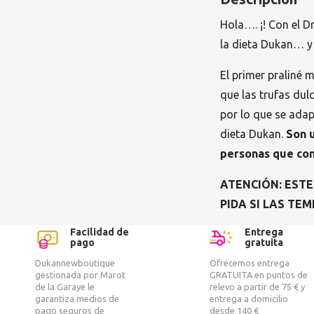
Hola…. ¡! Con el 
la dieta Dukan… y 
El primer praliné
que las trufas du
por lo que se adap
dieta Dukan.
Son u
personas que con
ATENCIÓN: ESTE
PIDA SI LAS TE
Facilidad de
Entrega
pago
gratuita
Dukannewboutique
Ofrecemos entrega
gestionada por Marot
GRATUITA en puntos de
de la Garaye le
relevo a partir de 75 € y
garantiza medios de
entrega a domicilio
pago seguros de
desde 140 €