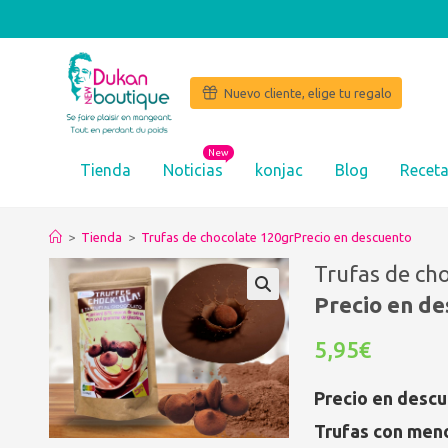
Nuevo cliente, elige tu regalo
New
Tienda
Noticias
konjac
Blog
Recet
>
Tienda
>
Trufas de chocolate 120grPrecio en descuento
Trufas de ch
Precio en d
5,95€
Precio en desc
Trufas con men