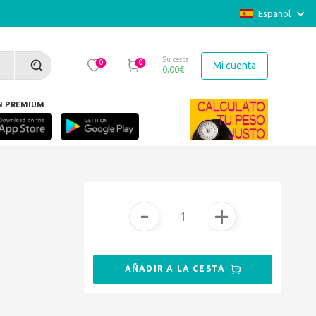
Español
Su cesta
0
0
Mi cuenta
0,00
€
N PREMIUM
uperado nada». Martine Volle MAUBEC
-
+
AÑADIR A LA CESTA