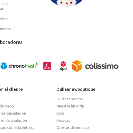
que se
dad
entes
amente.
aboradores
n al cliente
Dukannewboutique
Quiénes somos
de pago
Nuestra historia
 de cancelación
Blog
io de anulación
Recetas
ión sobre la entrega
Ofertas de empleo