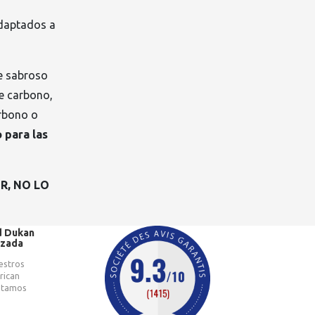
adaptados a
de sabroso
de carbono,
arbono o
 para las
R, NO LO
d Dukan
izada
estros
rican
catamos