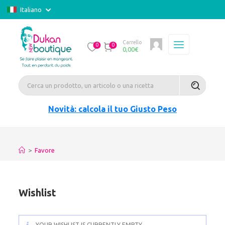
Italiano
Carrello
0
0
0,00
€
Novità: calcola il tuo Giusto Peso
>
Favore
Wishlist
YOUR WISHLIST IS CURRENTLY EMPTY.