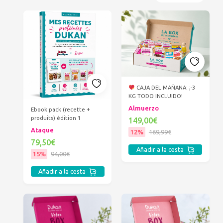
CAJA DEL MAÑANA: ¡-3
KG TODO INCLUIDO!
Almuerzo
Ebook pack (recette +
produits) édition 1
149,00€
Ataque
12%
169,99€
79,50€
Añadir a la cesta
15%
94,00€
Añadir a la cesta