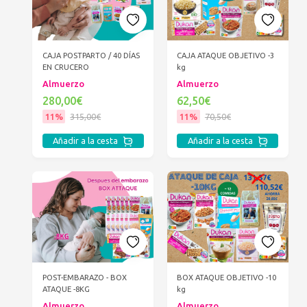
CAJA POSTPARTO / 40 DÍAS
CAJA ATAQUE OBJETIVO -3
EN CRUCERO
kg
Almuerzo
Almuerzo
280,00€
62,50€
11%
315,00€
11%
70,50€
Añadir a la cesta
Añadir a la cesta
POST-EMBARAZO - BOX
BOX ATAQUE OBJETIVO -10
ATAQUE -8KG
kg
Almuerzo
Almuerzo