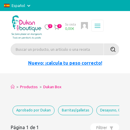
Español
Su cesta
0
0
0,00
€
Nuevo: ¡calcula tu peso correcto!
>
Productos
>
Dukan Box
Aprobado por Dukan
Barritas/galletas
Desayuno, Galette
Página 1 de 1
Filtrer