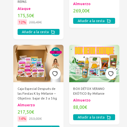
REPAS
Almuerzo
Ataque
269,00€
175,50€
Añadir a la cesta
12%
200,49€
Añadir a la cesta
BOX DÉTOX VERANO
Caja Especial Después de
EXÓTICO By Mélanie
las Fiestas K by Mélanie –
Objetivo: bajar de 3 a 5 kg
Almuerzo
Almuerzo
88,00€
217,50€
Añadir a la cesta
14%
253,00€