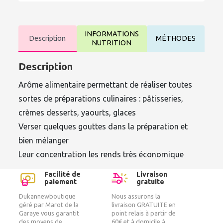
INFORMATIONS
Description
MÉTHODES
NUTRITION
Description
Arôme alimentaire permettant de réaliser toutes
sortes de préparations culinaires : pâtisseries,
crèmes desserts, yaourts, glaces
Verser quelques gouttes dans la préparation et
bien mélanger
Leur concentration les rends très économique
Facilité de
Livraison
paiement
gratuite
Dukannewboutique
Nous assurons la
géré par Marot de la
livraison GRATUITE en
Garaye vous garantit
point relais à partir de
des moyens de
60€ et à domicile à