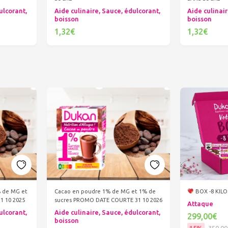
ulcorant,
Aide culinaire, Sauce, édulcorant,
Aide culinair
boisson
boisson
1,32€
1,32€
Ajouter au panier
Ajout
% de MG et
Cacao en poudre 1% de MG et 1% de
BOX -8 KIL
1 10 2025
sucres PROMO DATE COURTE 31 10 2026
Attaque
ulcorant,
Aide culinaire, Sauce, édulcorant,
299,00€
boisson
15%
350,00