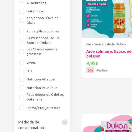
Alimentaires
Dukan Box
Konjac-Son D'Avoine-
Okara
Konjac/Plats cuisinés
La Préménopause - le
Bouclier Dukan
Pack Sauce Salade Dukan
Les 12 mois après la
Aide culinaire, Sauce, éd
grossesse
boisson
9,95€
Livres
5%
10,45€
LOT
Ajouter au panier
Nutrition Attaque
Nutrition Pour Tous
Petit déjeuner, Galette,
Dukanella
Promo/#Toujours Bon
Méthode de
consommation