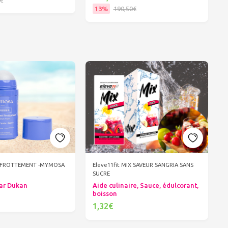
13%
190,50€
er au panier
Ajouter au panier
I FROTTEMENT -MYMOSA
Eleve11fit MIX SAVEUR SANGRIA SANS
SUCRE
ar Dukan
Aide culinaire, Sauce, édulcorant,
boisson
1,32€
er au panier
Ajouter au panier