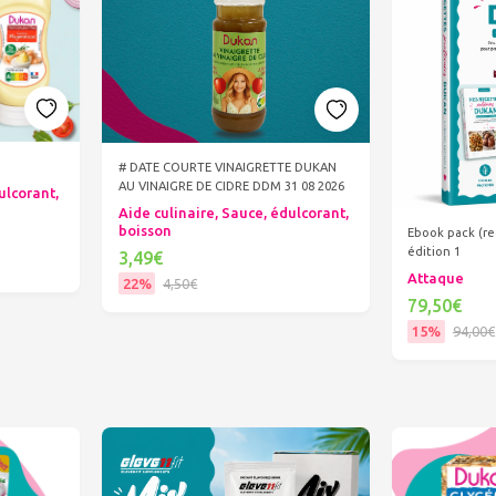
# DATE COURTE VINAIGRETTE DUKAN
AU VINAIGRE DE CIDRE DDM 31 08 2026
ulcorant,
Aide culinaire, Sauce, édulcorant,
boisson
Ebook pack (re
édition 1
3,49€
Attaque
22%
4,50€
79,50€
Ajouter au panier
15%
94,00€
Ajout