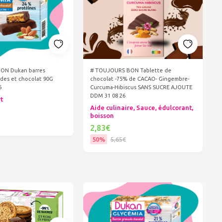
ON Dukan barres
# TOUJOURS BON Tablette de
des et chocolat 90G
chocolat -75% de CACAO- Gingembre-
6
Curcuma-Hibiscus SANS SUCRE AJOUTE
DDM 31 08 26
rt
Aide culinaire, Sauce, édulcorant,
boisson
2,83€
er au panier
50%
5,65€
Ajouter au panier