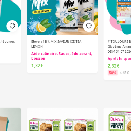
et légumes
Eleven 11fit MIX SAVEUR ICE TEA
# TOUJOURS B
LEMON
Glycémia Aman
DDM 31 07 202
Aide culinaire, Sauce, édulcorant,
boisson
Après le spo
1,32€
2,32€
50%
4,65€
Ajouter au panier
Ajout