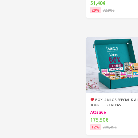
51,40€
29%
72,90€
Ajouter au panier
BOX -4 KILOS SPÉCIAL K &
JOURS — 27 REPAS
Attaque
175,50€
12%
200,49€
Ajouter au panier