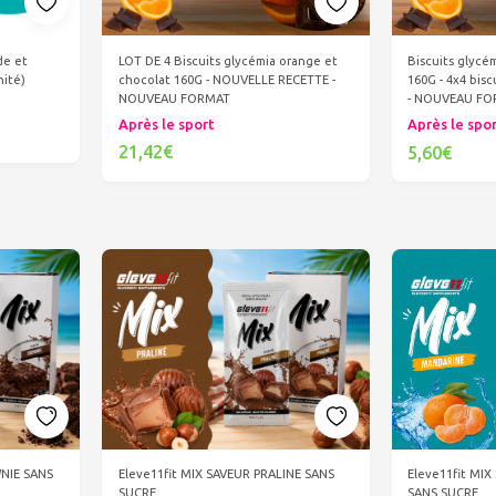
LOT DE 4 Biscuits glycémia orange et
de et
Biscuits glycé
chocolat 160G - NOUVELLE RECETTE -
nité)
160G - 4x4 bis
NOUVEAU FORMAT
- NOUVEAU F
Après le sport
Après le spo
21,42€
5,60€
Ajouter au panier
Ajout
WNIE SANS
Eleve11fit MIX SAVEUR PRALINE SANS
Eleve11fit MI
SUCRE
SANS SUCRE