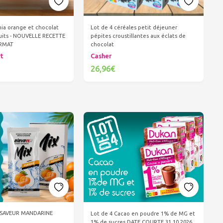
mia orange et chocolat
Lot de 4 céréales petit déjeuner
cuits - NOUVELLE RECETTE
pépites croustillantes aux éclats de
ORMAT
chocolat
rt
Casher
26,96€
er au panier
Ajouter au panier
X SAVEUR MANDARINE
Lot de 4 Cacao en poudre 1% de MG et
1% de sucres DATE COURTE 31 10 2026