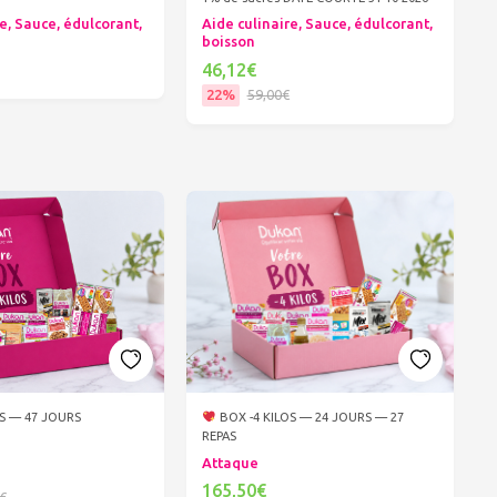
e, Sauce, édulcorant,
Aide culinaire, Sauce, édulcorant,
boisson
46,12€
22%
59,00€
er au panier
Ajouter au panier
OS — 47 JOURS
BOX -4 KILOS — 24 JOURS — 27
REPAS
Attaque
165,50€
€