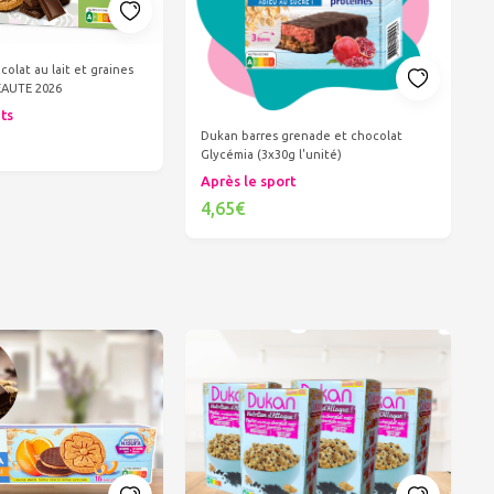
colat au lait et graines
EAUTE 2026
its
Dukan barres grenade et chocolat
Glycémia (3x30g l'unité)
er au panier
Après le sport
4,65€
Ajouter au panier