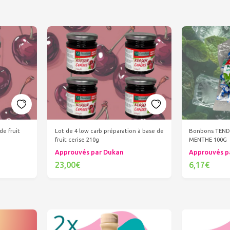
de fruit
Lot de 4 low carb préparation à base de
Bonbons TENDR
fruit cerise 210g
MENTHE 100G
Approuvés par Dukan
Approuvés p
23,00€
6,17€
Ajouter au panier
Ajout