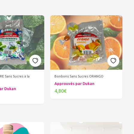
E Sans Sucres à la
Bonbons Sans Sucres ORANGO
Approuvés par Dukan
ar Dukan
4,80€
Ajouter au panier
er au panier