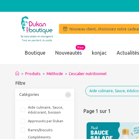
Nouveau client, choisissez votre cadeau
New
Boutique
Nouveautés
konjac
Actualité
"J'ai perdu en 4 mois 20 kilos et mon
>
Produits
>
Méthode
>
L'escalier nutritionnel
Filtre
Aide culinaire, Sauce, édulco
Catégories
Aide culinaire, Sauce,
Page 1 sur 1
édulcorant, boisson
Approuvés par Dukan
Barres/biscuits
Compléments