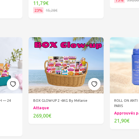
11,79€
Ajout
23%
15,28€
Ajouter au panier
 H — 24
ROLL ON ANT
BOX GLOW-UP 2 -6KG By Mélanie
PARIS
Attaque
Approuvés p
269,00€
21,90€
Ajouter au panier
Ajout