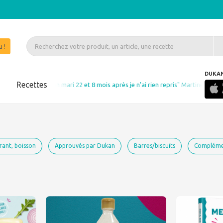
 !
DUKA
s
Recettes
 mari 22 et 8 mois après je n'ai rien repris" Martine Volle MAUBEC
rant, boisson
Approuvés par Dukan
Barres/biscuits
Complémen