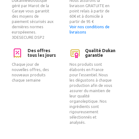
Dukannewboutique
Nous assurons la
géré par Marot de la
livraison GRATUITE en
Garaye vous garantit
point relais à partir de
des moyens de
60€ et à domicile à
paiement sécurisés aux
partir de 95 €
dernières normes
Voir nos conditions de
européeenes.
livraisons
3DESECURE DSP2
Des offres
Qualité Dukan
tous les jours
garantie
Chaque jour de
Nos produits sont
nouvelles offres, des
élaborés en France
nouveaux produits
pour l'essentiel. Nous
chaque semaine
les dégustons à chaque
production afin de vous
assurer du maintien de
leur qualité
organoleptique. Nos
ingrédients sont
rigoureusement
sélectionnés et
analysés.