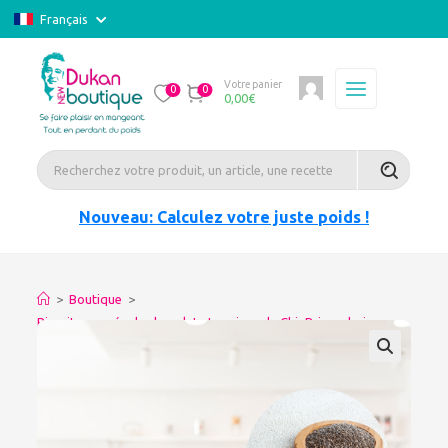
Français
Votre panier
0
0
0,00
€
Nouveau: Calculez votre juste poids !
>
Boutique
>
Biscuits nappés de chocolat et graines de ChiaPrix en baisse
-8%