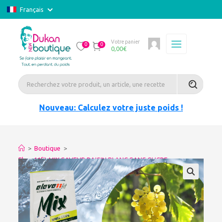
Français
Votre panier
0
0
0,00
€
Nouveau: Calculez votre juste poids !
>
Boutique
>
Eleve11fit MIX SAVEUR RAISIN BLANC SANS SUCRE