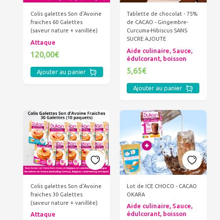
Colis galettes Son d'Avoine
Tablette de chocolat - 75%
fraiches 60 Galettes
de CACAO - Gingembre-
(saveur nature + vanillée)
Curcuma-Hibiscus SANS
SUCRE AJOUTE
Attaque
Aide culinaire, Sauce,
120,00€
édulcorant, boisson
5,65€
Ajouter au panier
Ajouter au panier
Colis galettes Son d'Avoine
Lot de ICE CHOCO - CACAO
fraiches 30 Galettes
OKARA
(saveur nature + vanillée)
Aide culinaire, Sauce,
édulcorant, boisson
Attaque