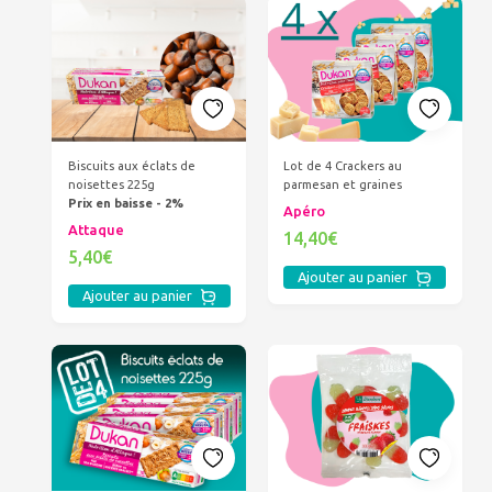
Biscuits aux éclats de
Lot de 4 Crackers au
noisettes 225g
parmesan et graines
Prix en baisse - 2%
Apéro
Attaque
14,40€
5,40€
Ajouter au panier
Ajouter au panier