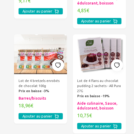
9,17€
édulcorant, boisson
4,85€
Ajouter au panier
Ajouter au panier
Lot de 4 bretzels enrobés
Lot de 4 flans au chocolat
de chocolat 100g
pudding 2 sachets - All Pura
Prix en baisse -3%
27G
Prix en baisse -19%
Barres/biscuits
Aide culinaire, Sauce,
18,96€
édulcorant, boisson
10,75€
Ajouter au panier
Ajouter au panier