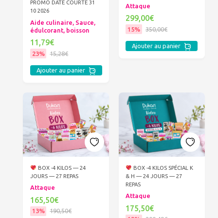
PROMO DATE COURTE 31
Attaque
10 2026
299,00€
Aide culinaire, Sauce,
15%
350,00€
édulcorant, boisson
11,79€
Ajouter au panier
23%
15,28€
Ajouter au panier
BOX -4 KILOS — 24
BOX -4 KILOS SPÉCIAL K
JOURS — 27 REPAS
& H — 24 JOURS — 27
REPAS
Attaque
Attaque
165,50€
175,50€
13%
190,50€