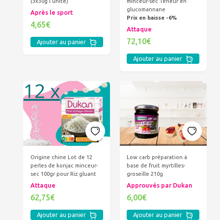
(3x30g l'unité)
minceur-sec Teneur en
glucomannane
Après le sport
Prix en baisse -6%
4,65€
Attaque
72,10€
Ajouter au panier
Ajouter au panier
Origine chine Lot de 12
Low carb préparation à
perles de konjac minceur-
base de fruit myrtilles-
sec 100gr pour Riz gluant
groseille 210g
Attaque
Approuvés par Dukan
62,75€
6,00€
Ajouter au panier
Ajouter au panier