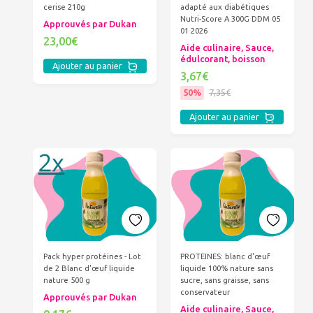
cerise 210g
adapté aux diabétiques
Nutri-Score A 300G DDM 05
Approuvés par Dukan
01 2026
23,00€
Aide culinaire, Sauce,
édulcorant, boisson
Ajouter au panier
3,67€
50%
7,35€
Ajouter au panier
Pack hyper protéines - Lot
PROTEINES: blanc d'œuf
de 2 Blanc d'œuf liquide
liquide 100% nature sans
nature 500 g
sucre, sans graisse, sans
conservateur
Approuvés par Dukan
Aide culinaire, Sauce,