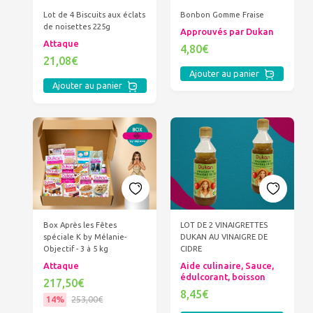
Bonbon Gomme Fraise
Lot de 4 Biscuits aux éclats
de noisettes 225g
Approuvés par Dukan
Attaque
4,80€
21,08€
Ajouter au panier
Ajouter au panier
Box Après les Fêtes
LOT DE 2 VINAIGRETTES
spéciale K by Mélanie-
DUKAN AU VINAIGRE DE
Objectif - 3 à 5 kg
CIDRE
Attaque
Aide culinaire, Sauce,
édulcorant, boisson
217,50€
8,45€
14%
253,00€