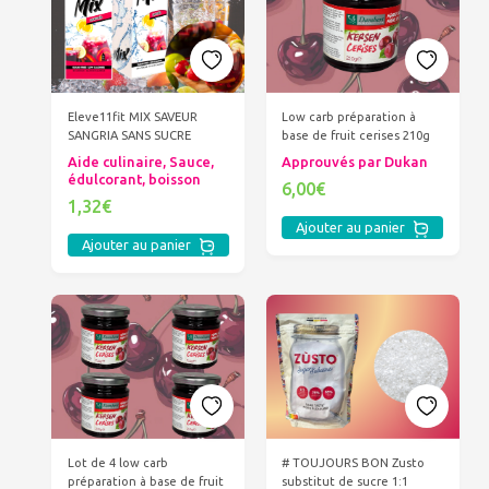
Eleve11fit MIX SAVEUR
Low carb préparation à
SANGRIA SANS SUCRE
base de fruit cerises 210g
Aide culinaire, Sauce,
Approuvés par Dukan
édulcorant, boisson
6,00€
1,32€
Ajouter au panier
Ajouter au panier
Lot de 4 low carb
# TOUJOURS BON Zusto
préparation à base de fruit
substitut de sucre 1:1