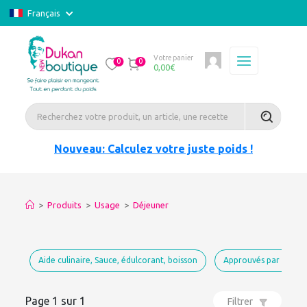
Français
Votre panier
0
0
0,00
€
Nouveau: Calculez votre juste poids !
>
Produits
>
Usage
>
Déjeuner
Aide culinaire, Sauce, édulcorant, boisson
Approuvés par Dukan
Page 1 sur 1
Filtrer