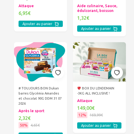
Attaque
Aide culinaire, Sauce,
édulcorant, boisson
6,95€
1,32€
Ajouter au panier
Ajouter au panier
# TOUJOURS BON Dukan
BOX DU LENDEMAIN
barres Glycémia Amandes
-3KG ALL INCLUSIVE !
et chocolat 90G DDM 31 07
Attaque
2026
149,00€
Après le sport
12%
169,99€
2,32€
50%
4,65€
Ajouter au panier