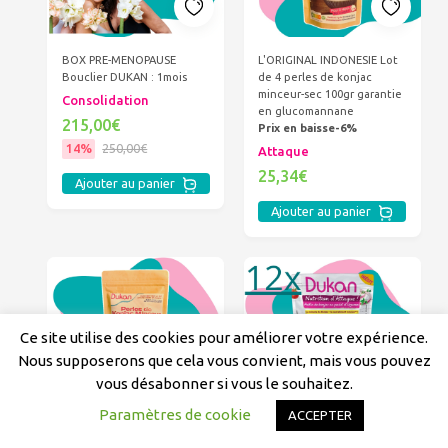
BOX PRE-MENOPAUSE
L'ORIGINAL INDONESIE Lot
Bouclier DUKAN : 1mois
de 4 perles de konjac
minceur-sec 100gr garantie
Consolidation
en glucomannane
215,00€
Prix en baisse-6%
14%
250,00€
Attaque
25,34€
Ajouter au panier
Ajouter au panier
Ce site utilise des cookies pour améliorer votre expérience.
Nous supposerons que cela vous convient, mais vous pouvez
vous désabonner si vous le souhaitez.
L'ORIGINAL INDONESIE-
Lot de 12 Paella de Konjac
Paramètres de cookie
ACCEPTER
Perles de konjac minceur-
au poulet et légumes
sec 100gr Teneur en