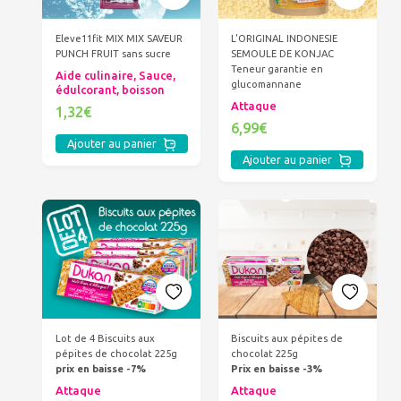
Eleve11fit MIX MIX SAVEUR
L'ORIGINAL INDONESIE
PUNCH FRUIT sans sucre
SEMOULE DE KONJAC
Teneur garantie en
Aide culinaire, Sauce,
glucomannane
édulcorant, boisson
Attaque
1,32€
6,99€
Ajouter au panier
Ajouter au panier
Biscuits aux pépites de
Lot de 4 Biscuits aux
chocolat 225g
pépites de chocolat 225g
Prix en baisse -3%
prix en baisse -7%
Attaque
Attaque