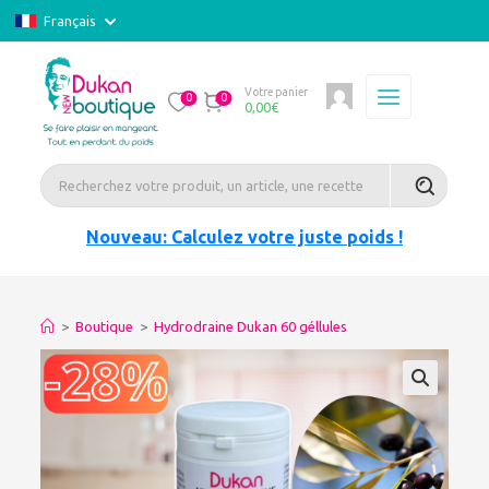
Français
Votre panier
0
0
0,00
€
Nouveau: Calculez votre juste poids !
>
Boutique
>
Hydrodraine Dukan 60 géllules