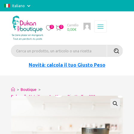
Italiano
Carrello
0
0
0,00
€
Novità: calcola il tuo Giusto Peso
>
Boutique
>
Dukanella NutriScore A – Nuova Ricetta Top 220g