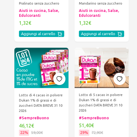
Pralinato senza zucchero
Mandarino senza zucchero
Aiuti in cucina, Salse,
Aiuti in cucina, Salse,
Edulcoranti
Edulcoranti
1,32€
1,32€
Aggiungi al carrello
Aggiungi al carrello
Lotto di 5 cacao in polvere
Lotto di 4 cacao in polvere
Dukan 1% di grassi e di
Dukan 1% di grassi e di
zuccheri DATA BREVE 31 10
zuccheri DATA BREVE 31 10
2026
2026
#SempreBuono
#SempreBuono
51,40€
46,12€
29%
72,90€
22%
59,00€