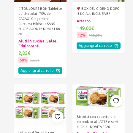
# TOUJOURS BON Tablette
BOX DEL GIORNO DOPO
de chocolat -75% de
-3 KG ALL INCLUSIVE !
CACAO- Gingembre-
Attacco
Curcuma-Hibiscus SANS
149,00€
SUCRE AJOUTE DDM 31 08
26
12%
169,99€
Aiuti in cucina, Salse,
Aggiungi al carrello
Edulcoranti
2,83€
50%
5,65€
Aggiungi al carrello
Biscotti con copertura di
cioccolato al LATTE e semi
di Chia - NOVITÀ 2026
Lotto di 4 Biscotti con