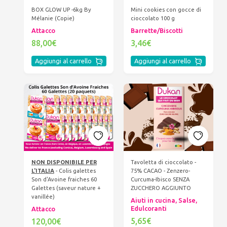
BOX GLOW UP -6kg By
Mini cookies con gocce di
Mélanie (Copie)
cioccolato 100 g
Attacco
Barrette/Biscotti
88,00€
3,46€
Aggiungi al carrello
Aggiungi al carrello
NON DISPONIBILE PER
Tavoletta di cioccolato -
L'ITALIA
- Colis galettes
75% CACAO - Zenzero-
Son d'Avoine fraiches 60
Curcuma-Ibisco SENZA
Galettes (saveur nature +
ZUCCHERO AGGIUNTO
vanillée)
Aiuti in cucina, Salse,
Edulcoranti
Attacco
5,65€
120,00€