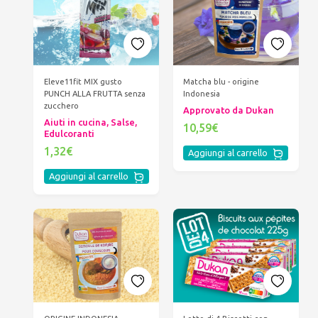
Eleve11fit MIX gusto
Matcha blu - origine
PUNCH ALLA FRUTTA senza
Indonesia
zucchero
Approvato da Dukan
Aiuti in cucina, Salse,
10,59€
Edulcoranti
1,32€
Aggiungi al carrello
Aggiungi al carrello