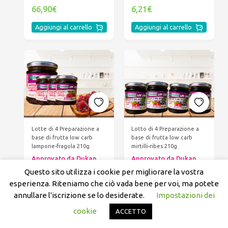
66,90€
6,21€
Aggiungi al carrello
Aggiungi al carrello
Lotte di 4 Preparazione a
Lotto di 4 Preparazione a
base di frutta low carb
base di frutta low carb
lampone-fragola 210g
mirtilli-ribes 210g
Approvato da Dukan
Approvato da Dukan
23,00€
23,00€
Questo sito utilizza i cookie per migliorare la vostra
esperienza. Riteniamo che ciò vada bene per voi, ma potete
Aggiungi al carrello
Aggiungi al carrello
annullare l'iscrizione se lo desiderate.
Impostazioni dei
cookie
ACCETTO