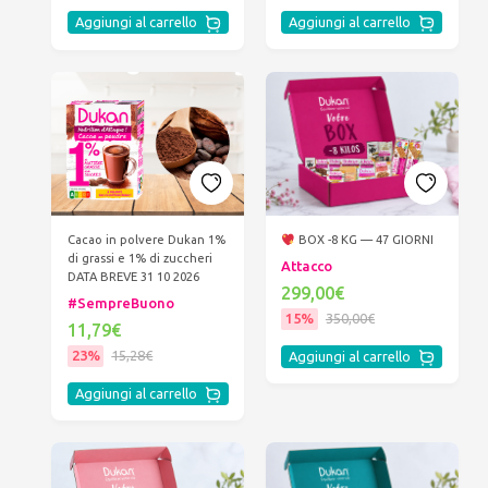
Aggiungi al carrello
Aggiungi al carrello
Cacao in polvere Dukan 1%
BOX -8 KG — 47 GIORNI
di grassi e 1% di zuccheri
Attacco
DATA BREVE 31 10 2026
299,00€
#SempreBuono
15%
350,00€
11,79€
23%
15,28€
Aggiungi al carrello
Aggiungi al carrello