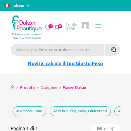
Italiano
Carrello
0
0
0,00
€
Novità: calcola il tuo Giusto Peso
>
Prodotti
>
Categorie
>
Piaceri Dukan
#SempreBuono
Aiuti in cucina, Salse, Edulcoranti
Approv
Pagina 1 di 1
Filtrer