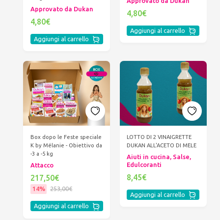
Approvato da Dukan
Approvato da Dukan
4,80€
4,80€
Aggiungi al carrello
Aggiungi al carrello
Box dopo le Feste speciale
LOTTO DI 2 VINAIGRETTE
K by Mélanie - Obiettivo da
DUKAN ALL'ACETO DI MELE
-3 a -5 kg
Aiuti in cucina, Salse,
Edulcoranti
Attacco
8,45€
217,50€
14%
253,00€
Aggiungi al carrello
Aggiungi al carrello