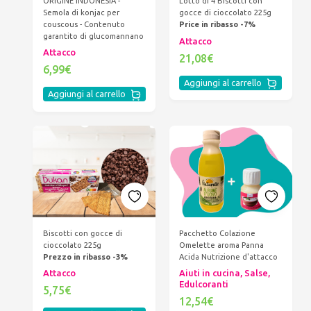
ORIGINE INDONESIA -
Lotto di 4 Biscotti con
Semola di konjac per
gocce di cioccolato 225g
couscous - Contenuto
Price in ribasso -7%
garantito di glucomannano
Attacco
Attacco
21,08€
6,99€
Aggiungi al carrello
Aggiungi al carrello
Biscotti con gocce di
Pacchetto Colazione
cioccolato 225g
Omelette aroma Panna
Prezzo in ribasso -3%
Acida Nutrizione d'attacco
Attacco
Aiuti in cucina, Salse,
Edulcoranti
5,75€
12,54€