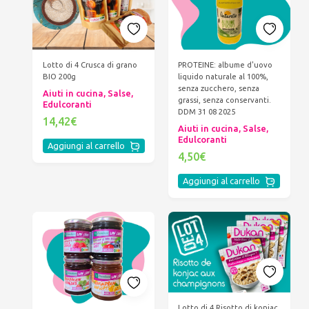
Lotto di 4 Crusca di grano
PROTEINE: albume d'uovo
BIO 200g
liquido naturale al 100%,
senza zucchero, senza
Aiuti in cucina, Salse,
grassi, senza conservanti.
Edulcoranti
DDM 31 08 2025
14,42€
Aiuti in cucina, Salse,
Edulcoranti
Aggiungi al carrello
4,50€
Aggiungi al carrello
Lotto di 4 Risotto di konjac