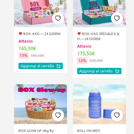
BOX -4 KG — 24 GIORNI
BOX -4 KG SPECIALE K &
H — 24 GIORNI
Attacco
Attacco
165,50€
175,50€
13%
190,50€
12%
200,49€
Aggiungi al carrello
Aggiungi al carrello
ROLL ON ANTI
BOX GLOW UP -6kg By