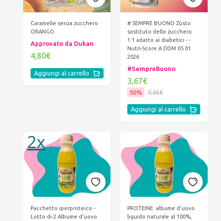
Caramelle senza zucchero
# SEMPRE BUONO Zùsto
ORANGO
sostituto dello zucchero
1:1 adatto ai diabetici - -
Approvato da Dukan
Nutri-Score A DDM 05 01
4,80€
2026
#SempreBuono
Aggiungi al carrello
3,67€
50%
7,35€
Aggiungi al carrello
Pacchetto iperproteico -
PROTEINE: albume d'uovo
Lotto di 2 Albume d'uovo
liquido naturale al 100%,