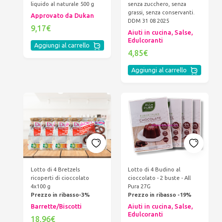
liquido al naturale 500 g
senza zucchero, senza
grassi, senza conservanti.
Approvato da Dukan
DDM 31 08 2025
9,17€
Aiuti in cucina, Salse,
Edulcoranti
Aggiungi al carrello
4,85€
Aggiungi al carrello
Lotto di 4 Bretzels
Lotto di 4 Budino al
ricoperti di cioccolato
cioccolato - 2 buste - All
4x100 g
Pura 27G
Prezzo in ribasso-3%
Prezzo in ribasso -19%
Barrette/Biscotti
Aiuti in cucina, Salse,
Edulcoranti
18,96€