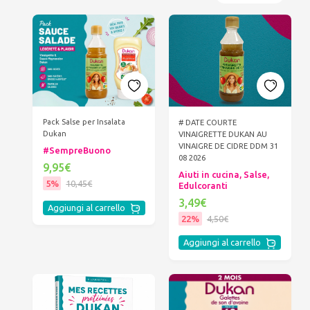
Pack Salse per Insalata
# DATE COURTE
Dukan
VINAIGRETTE DUKAN AU
VINAIGRE DE CIDRE DDM 31
#SempreBuono
08 2026
9,95€
Aiuti in cucina, Salse,
5%
10,45€
Edulcoranti
3,49€
Aggiungi al carrello
22%
4,50€
Aggiungi al carrello