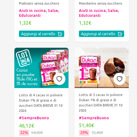
Pralinato senza zucchero
Mandarino senza zucchero
Aiuti in cucina, Salse,
Aiuti in cucina, Salse,
Edulcoranti
Edulcoranti
1,32€
1,32€
Aggiungi al carrello
Aggiungi al carrello
Lotto di 5 cacao in polvere
Lotto di 4 cacao in polvere
Dukan 1% di grassi e di
Dukan 1% di grassi e di
zuccheri DATA BREVE 31 10
zuccheri DATA BREVE 31 10
2026
2026
#SempreBuono
#SempreBuono
51,40€
46,12€
29%
72,90€
22%
59,00€