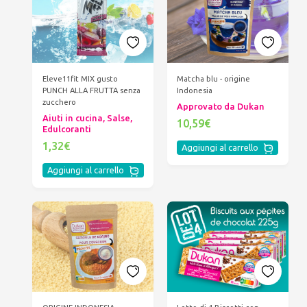
Eleve11fit MIX gusto
Matcha blu - origine
PUNCH ALLA FRUTTA senza
Indonesia
zucchero
Approvato da Dukan
Aiuti in cucina, Salse,
10,59€
Edulcoranti
1,32€
Aggiungi al carrello
Aggiungi al carrello