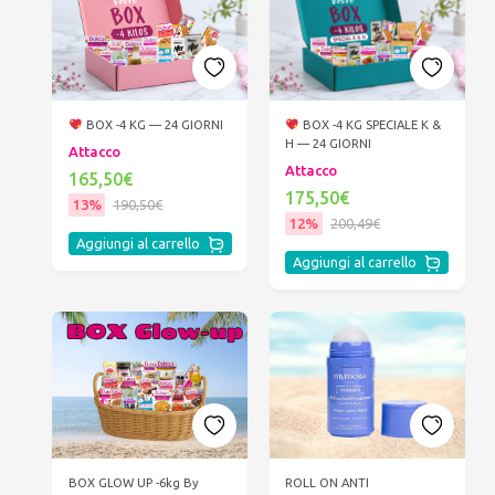
BOX -4 KG — 24 GIORNI
BOX -4 KG SPECIALE K &
H — 24 GIORNI
Attacco
Attacco
165,50€
175,50€
13%
190,50€
12%
200,49€
Aggiungi al carrello
Aggiungi al carrello
ROLL ON ANTI
BOX GLOW UP -6kg By