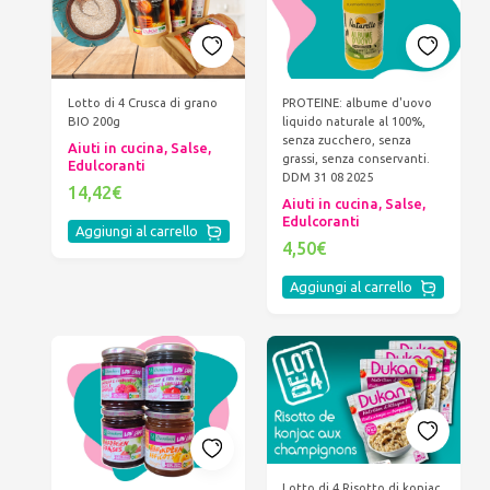
Lotto di 4 Crusca di grano
PROTEINE: albume d'uovo
BIO 200g
liquido naturale al 100%,
senza zucchero, senza
Aiuti in cucina, Salse,
grassi, senza conservanti.
Edulcoranti
DDM 31 08 2025
14,42€
Aiuti in cucina, Salse,
Edulcoranti
Aggiungi al carrello
4,50€
Aggiungi al carrello
Lotto di 4 Risotto di konjac