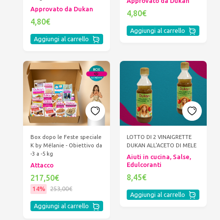
Approvato da Dukan
Approvato da Dukan
4,80€
4,80€
Aggiungi al carrello
Aggiungi al carrello
Box dopo le Feste speciale
LOTTO DI 2 VINAIGRETTE
K by Mélanie - Obiettivo da
DUKAN ALL'ACETO DI MELE
-3 a -5 kg
Aiuti in cucina, Salse,
Edulcoranti
Attacco
8,45€
217,50€
14%
253,00€
Aggiungi al carrello
Aggiungi al carrello