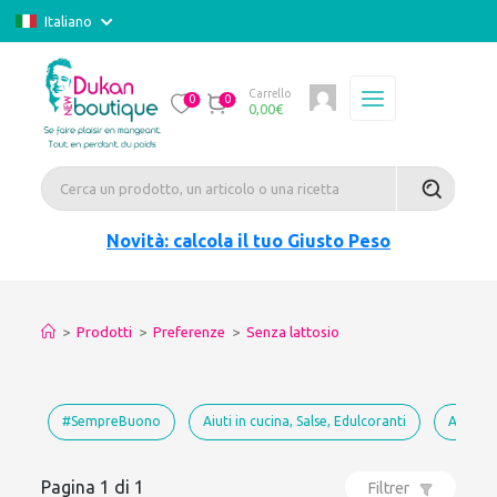
Italiano
Carrello
0
0
0,00
€
Novità: calcola il tuo Giusto Peso
>
Prodotti
>
Preferenze
>
Senza lattosio
#SempreBuono
Aiuti in cucina, Salse, Edulcoranti
Approv
Pagina 1 di 1
Filtrer