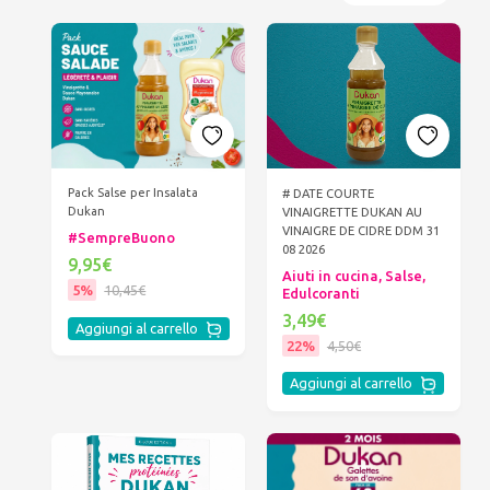
Pack Salse per Insalata
# DATE COURTE
Dukan
VINAIGRETTE DUKAN AU
VINAIGRE DE CIDRE DDM 31
#SempreBuono
08 2026
9,95€
Aiuti in cucina, Salse,
5%
10,45€
Edulcoranti
3,49€
Aggiungi al carrello
22%
4,50€
Aggiungi al carrello