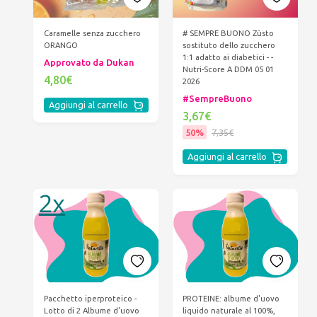
Caramelle senza zucchero
# SEMPRE BUONO Zùsto
ORANGO
sostituto dello zucchero
1:1 adatto ai diabetici - -
Approvato da Dukan
Nutri-Score A DDM 05 01
4,80€
2026
#SempreBuono
Aggiungi al carrello
3,67€
50%
7,35€
Aggiungi al carrello
Pacchetto iperproteico -
PROTEINE: albume d'uovo
Lotto di 2 Albume d'uovo
liquido naturale al 100%,