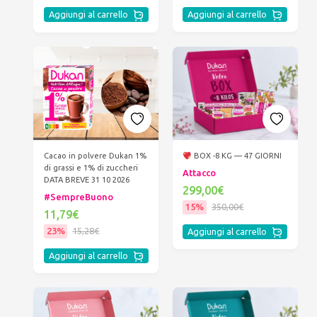
Aggiungi al carrello
Aggiungi al carrello
Cacao in polvere Dukan 1%
BOX -8 KG — 47 GIORNI
di grassi e 1% di zuccheri
Attacco
DATA BREVE 31 10 2026
299,00€
#SempreBuono
15%
350,00€
11,79€
23%
15,28€
Aggiungi al carrello
Aggiungi al carrello