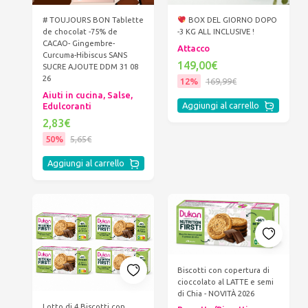
# TOUJOURS BON Tablette
BOX DEL GIORNO DOPO
de chocolat -75% de
-3 KG ALL INCLUSIVE !
CACAO- Gingembre-
Attacco
Curcuma-Hibiscus SANS
149,00€
SUCRE AJOUTE DDM 31 08
26
12%
169,99€
Aiuti in cucina, Salse,
Aggiungi al carrello
Edulcoranti
2,83€
50%
5,65€
Aggiungi al carrello
Biscotti con copertura di
cioccolato al LATTE e semi
di Chia - NOVITÀ 2026
Lotto di 4 Biscotti con