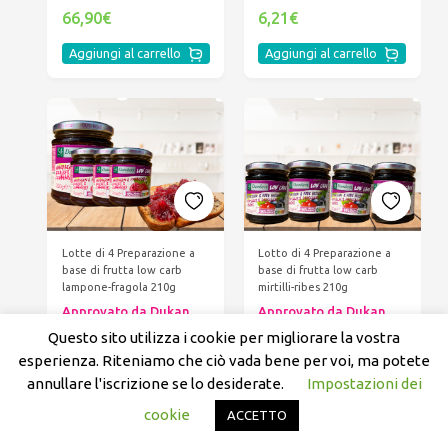
66,90€
6,21€
Aggiungi al carrello
Aggiungi al carrello
Lotte di 4 Preparazione a
Lotto di 4 Preparazione a
base di frutta low carb
base di frutta low carb
lampone-fragola 210g
mirtilli-ribes 210g
Approvato da Dukan
Approvato da Dukan
23,00€
23,00€
Questo sito utilizza i cookie per migliorare la vostra
esperienza. Riteniamo che ciò vada bene per voi, ma potete
Aggiungi al carrello
Aggiungi al carrello
annullare l'iscrizione se lo desiderate.
Impostazioni dei
cookie
ACCETTO