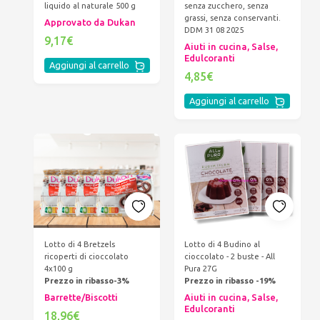
liquido al naturale 500 g
senza zucchero, senza
grassi, senza conservanti.
Approvato da Dukan
DDM 31 08 2025
9,17€
Aiuti in cucina, Salse,
Edulcoranti
Aggiungi al carrello
4,85€
Aggiungi al carrello
Lotto di 4 Bretzels
Lotto di 4 Budino al
ricoperti di cioccolato
cioccolato - 2 buste - All
4x100 g
Pura 27G
Prezzo in ribasso-3%
Prezzo in ribasso -19%
Barrette/Biscotti
Aiuti in cucina, Salse,
Edulcoranti
18,96€