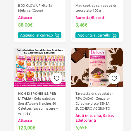
BOX GLOW UP -6kg By
Mini cookies con gocce di
Mélanie (Copie)
cioccolato 100 g
Attacco
Barrette/Biscotti
88,00€
3,46€
Aggiungi al carrello
Aggiungi al carrello
NON DISPONIBILE PER
Tavoletta di cioccolato -
L'ITALIA
- Colis galettes
75% CACAO - Zenzero-
Son d'Avoine fraiches 60
Curcuma-Ibisco SENZA
Galettes (saveur nature +
ZUCCHERO AGGIUNTO
vanillée)
Aiuti in cucina, Salse,
Edulcoranti
Attacco
5,65€
120,00€