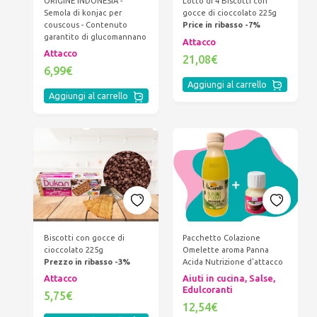
ORIGINE INDONESIA -
Lotto di 4 Biscotti con
Semola di konjac per
gocce di cioccolato 225g
couscous - Contenuto
Price in ribasso -7%
garantito di glucomannano
Attacco
Attacco
21,08€
6,99€
Aggiungi al carrello
Aggiungi al carrello
Biscotti con gocce di
Pacchetto Colazione
cioccolato 225g
Omelette aroma Panna
Prezzo in ribasso -3%
Acida Nutrizione d'attacco
Attacco
Aiuti in cucina, Salse,
Edulcoranti
5,75€
12,54€