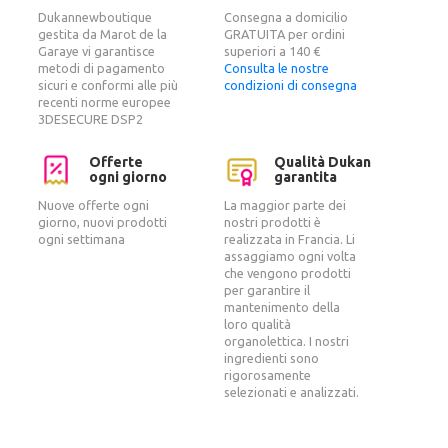
Dukannewboutique
Consegna a domicilio
gestita da Marot de la
GRATUITA per ordini
Garaye vi garantisce
superiori a 140 €
metodi di pagamento
Consulta le nostre
sicuri e conformi alle più
condizioni di consegna
recenti norme europee
3DESECURE DSP2
Offerte
Qualità Dukan
ogni giorno
garantita
Nuove offerte ogni
La maggior parte dei
giorno, nuovi prodotti
nostri prodotti è
ogni settimana
realizzata in Francia. Li
assaggiamo ogni volta
che vengono prodotti
per garantire il
mantenimento della
loro qualità
organolettica. I nostri
ingredienti sono
rigorosamente
selezionati e analizzati.