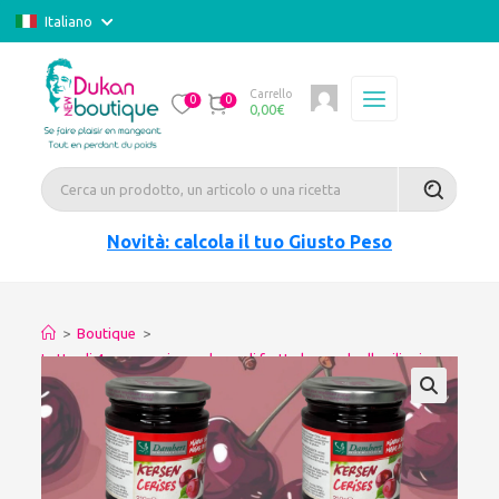
Italiano
Carrello
0
0
0,00
€
Novità: calcola il tuo Giusto Peso
>
Boutique
>
Lotto di 4 preparazione a base di frutta low carb alla ciliegia
210g