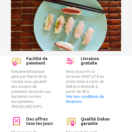
Facilité de
Livraison
paiement
gratuite
Dukannewboutique
Nous assurons la
géré par Marot de la
livraison GRATUITE en
Garaye vous garantit
point relais à partir de
des moyens de
60€ et à domicile à
paiement sécurisés aux
partir de 95 €
dernières normes
Voir nos conditions de
européeenes.
livraisons
3DESECURE DSP2
Des offres
Qualité Dukan
tous les jours
garantie
Chaque jour de
Nos produits sont