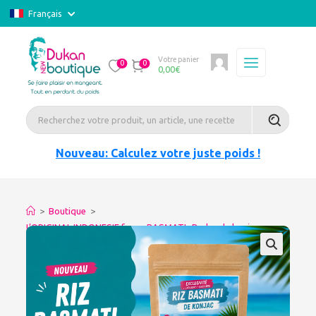
Français
Votre panier
0
0
0,00
€
Nouveau: Calculez votre juste poids !
>
Boutique
>
L’ORIGINAL INDONESIE façon BASMATI- Perles de konjac
minceur-sec 100gr Teneur en glucomannane