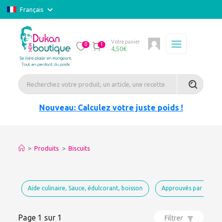
Français
Votre panier
0
1
4,50
€
Nouveau: Calculez votre juste poids !
>
Produits
>
Biscuits
Aide culinaire, Sauce, édulcorant, boisson
Approuvés par Dukan
Page 1 sur 1
Filtrer