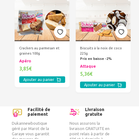
Crackers au parmesan et
Biscuits à la noix de coco
graines 100g
225g
Prix en baisse -2%
Apéro
Attaque
3,85€
5,36€
Ajouter au panier
Ajouter au panier
Facilité de
Livraison
paiement
gratuite
Dukannewboutique
Nous assurons la
géré par Marot de la
livraison GRATUITE en
Garaye vous garantit
point relais à partir de
des moyens de
60€ et à domicile à