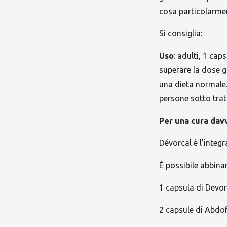
cosa particolarmen
Si consiglia:
Uso
: adulti, 1 cap
superare la dose g
una dieta normale.
persone sotto trat
Per una cura dav
Dévorcal è l’integ
È possibile abbina
1 capsula di Devor
2 capsule di Abdof