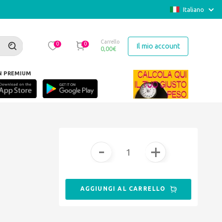
Italiano
Carrello
0
0
Il mio account
0,00
€
N PREMIUM
lla”. Martine Volle MAUBEC
-
+
AGGIUNGI AL CARRELLO