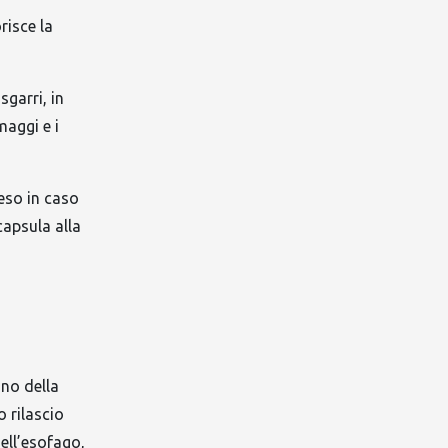
risce la
sgarri, in
maggi e i
peso in caso
capsula alla
no della
 rilascio
nell’esofago,