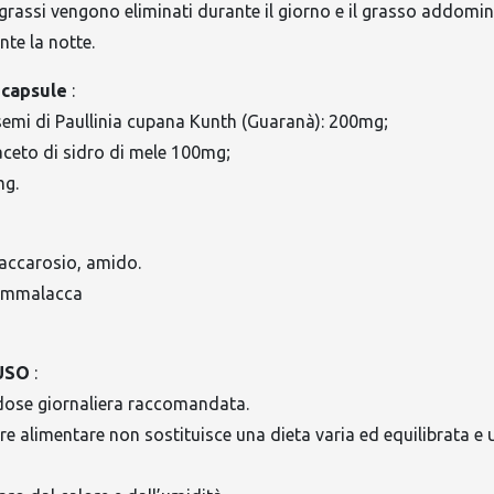
grassi vengono eliminati durante il giorno e il grasso addomin
nte la notte.
 capsule
:
semi di Paullinia cupana Kunth (Guaranà): 200mg;
aceto di sidro di mele 100mg;
mg.
saccarosio, amido.
gommalacca
USO
:
 dose giornaliera raccomandata.
re alimentare non sostituisce una dieta varia ed equilibrata e u