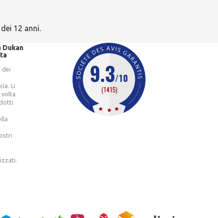
 dei 12 anni.
à Dukan
ta
 dei
cia. Li
 volta
dotti
lla
ostri
izzati.