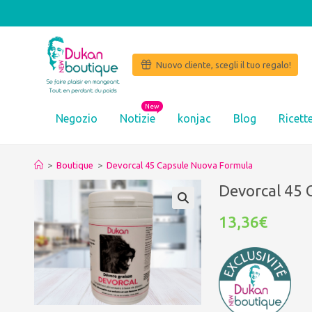
Nuovo cliente, scegli il tuo regalo!
New
Negozio
Notizie
konjac
Blog
Ricett
>
Boutique
>
Devorcal 45 Capsule Nuova Formula
Devorcal 45 
13,36€