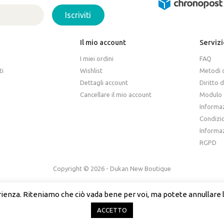
Iscriviti
Il mio account
Servizi
I miei ordini
FAQ
ti
Wishlist
Metodi 
Dettagli account
Diritto 
Cancellare il mio account
Modulo d
Informaz
Condizio
Informaz
RGPD
Copyright © 2026 - Dukan New Boutique
erienza. Riteniamo che ciò vada bene per voi, ma potete annullare l
s
(
Francese
)
Italiano
English
(
Inglese
)
Español
ACCETTO