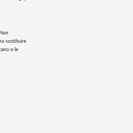
. Non
no sostituire
tano o le