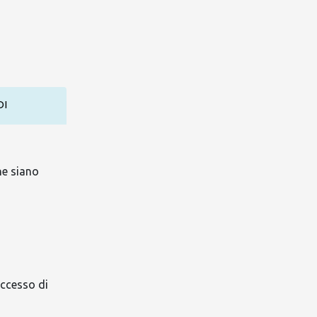
DI
he siano
eccesso di