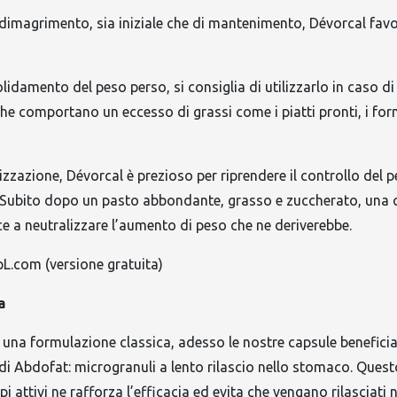
 dimagrimento, sia iniziale che di mantenimento, Dévorcal favo
lidamento del peso perso, si consiglia di utilizzarlo in caso di 
 che comportano un eccesso di grassi come i piatti pronti, i for
lizzazione, Dévorcal è prezioso per riprendere il controllo del 
i. Subito dopo un pasto abbondante, grasso e zuccherato, una 
sce a neutralizzare l’aumento di peso che ne deriverebbe.
L.com (versione gratuita)
a
una formulazione classica, adesso le nostre capsule beneficia
di Abdofat: microgranuli a lento rilascio nello stomaco. Questo
pi attivi ne rafforza l’efficacia ed evita che vengano rilasciati 