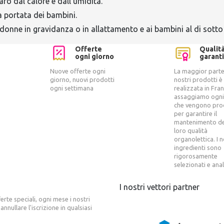
aro dal calore e dall’umidità.
a portata dei bambini.
 donne in gravidanza o in allattamento e ai bambini al di sotto
Offerte
Qualit
ogni giorno
garanti
Nuove offerte ogni
La maggior parte
giorno, nuovi prodotti
nostri prodotti è
ogni settimana
realizzata in Fran
assaggiamo ogni
che vengono pro
per garantire il
mantenimento de
loro qualità
organolettica. I n
ingredienti sono
rigorosamente
selezionati e anal
I nostri vettori partner
ferte speciali, ogni mese i nostri
annullare l'iscrizione in qualsiasi