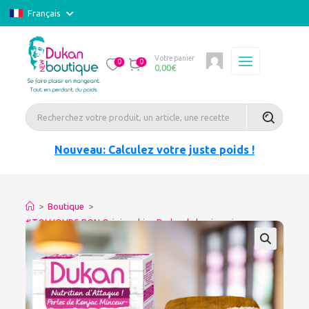
Français
Votre panier
0
0
0,00
€
Nouveau: Calculez votre juste poids !
>
Boutique
>
#TOUJOURS BON Origine chine Perles de konjac minceur-sec
100gr pour Riz gluant SEULEMENT EMBALLAGE ABIME