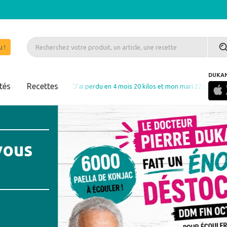
 !
DUKA
tés
Recettes
"J'ai perdu en 4 mois 20 kilos et mon mari 22 et 8 mois après je n'ai r
vous