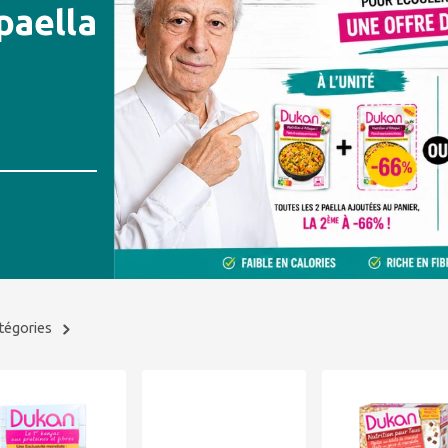
paella
atégories