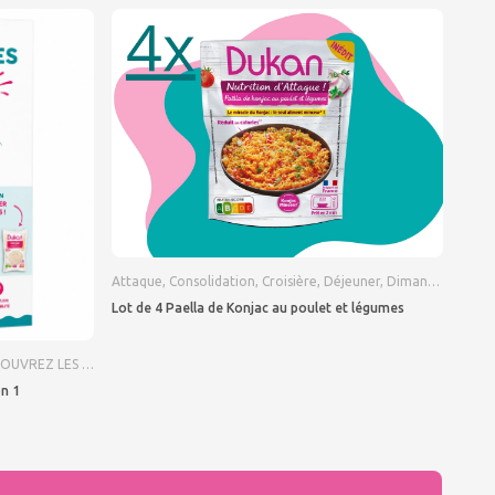
alier nutritionnel
,
LOT
Attaque
,
LOT MÉLANGÉ
,
Consolidation
,
Lundi
,
Croisière
,
MADE IN FRANCE
,
Déjeuner
,
,
Dimanche
Mardi
,
Mercredi
,
Dîner
uces
,
Déjeuner
,
Dimanche
,
Dîner
,
Grignotage
,
Jeudi
,
L'escalier nutritionnel
,
Lundi
Lot de 4 Paella de Konjac au poulet et légumes
 PRODUITS LES PLUS ACHETES PAR NOS CLIENTS
,
Dimanche
,
Dukan
on 1