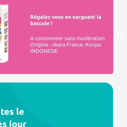
tes le
s jour