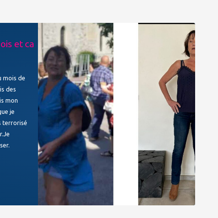
is et ca
u mois de
is des
ris mon
ue je
s terrorisé
r.Je
ser.