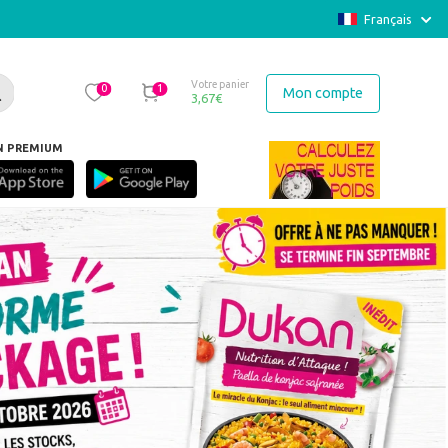
Français
Votre panier
0
1
Mon compte
3,67
€
N PREMIUM
ien repris" Martine Volle MAUBEC