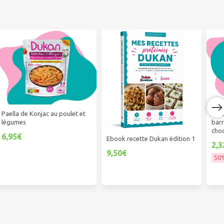
Paella de Konjac au poulet et
# T
légumes
barr
cho
6,95€
Ebook recette Dukan édition 1
2,3
9,50€
50