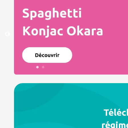
Téléc
régim