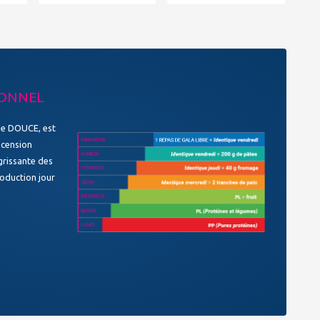
IONNEL
ode DOUCE, est
scension
rissante des
roduction jour