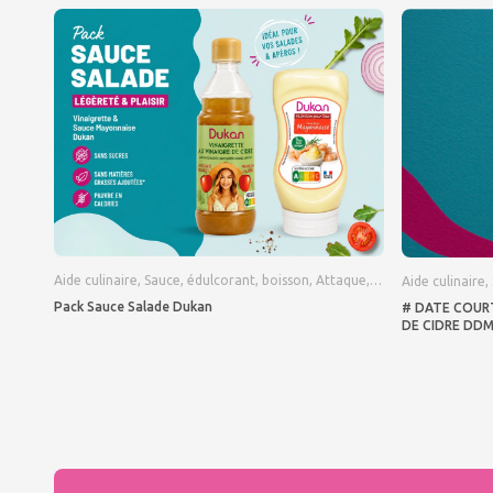
Aide culinaire, Sauce, édulcorant, boisson
,
Attaque
,
Consolidation
,
Croi
Aide culinaire,
Pack Sauce Salade Dukan
# DATE COURT
DE CIDRE DDM