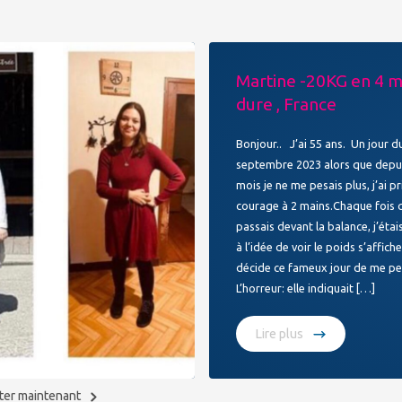
Martine -20KG en 4 mo
dure , France
Bonjour.. J’ai 55 ans. Un jour d
septembre 2023 alors que depu
mois je ne me pesais plus, j’ai p
courage à 2 mains.Chaque fois q
passais devant la balance, j’étai
à l’idée de voir le poids s’affiche
décide ce fameux jour de me pe
L’horreur: elle indiquait […]
Lire plus
ter maintenant