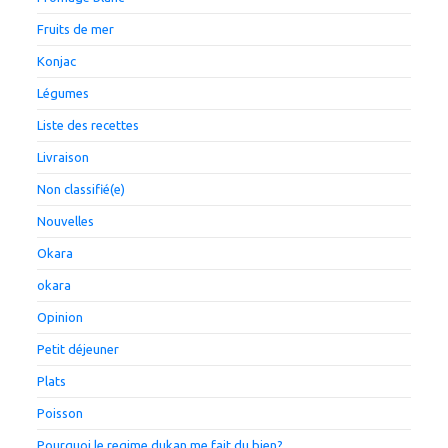
Fruits de mer
Konjac
Légumes
Liste des recettes
Livraison
Non classifié(e)
Nouvelles
Okara
okara
Opinion
Petit déjeuner
Plats
Poisson
Pourquoi le regime dukan me fait du bien?