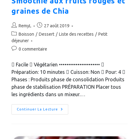
Smoothie aux fruits rouges et
graines de Chia
Auteur/autrice
Publication
RemyL
27 août 2019
de
publiée :
Post
Boisson
/
Dessert
/
Liste des recettes
/
Petit
la
category:
déjeuner
publication :
Commentaires
0 commentaire
de
la
 Facile  Végétarien •••••••••••••••••••••• 
publication :
Préparation: 10 minutes  Cuisson: Non  Pour: 4 
Phases : Produits phase de consolidation Produits
phase de stabilisation PRÉPARATION Placer tous
les ingrédients dans un mixeur.…
Smoothie
Continuer La Lecture
Aux
Fruits
Rouges
Et
Graines
De