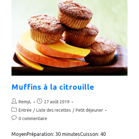
Muffins à la citrouille
Auteur/autrice
Publication
RemyL
27 août 2019
de
publiée :
Post
Entrée
/
Liste des recettes
/
Petit déjeuner
la
category:
Commentaires
0 commentaire
publication :
de
la
MoyenPréparation: 30 minutesCuisson: 40
publication :