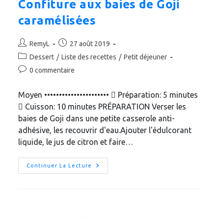
Confiture aux baies de Goji
caramélisées
Auteur/autrice
Publication
RemyL
27 août 2019
de
publiée :
Post
Dessert
/
Liste des recettes
/
Petit déjeuner
la
category:
Commentaires
0 commentaire
publication :
de
la
Moyen ••••••••••••••••••••••  Préparation: 5 minutes
publication :
 Cuisson: 10 minutes PRÉPARATION Verser les
baies de Goji dans une petite casserole anti-
adhésive, les recouvrir d'eau.Ajouter l'édulcorant
liquide, le jus de citron et faire…
Confiture
Continuer La Lecture
Aux
Baies
De
Goji
Caramélisées