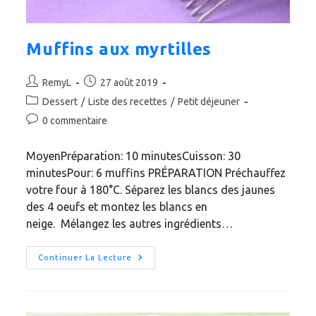
Muffins aux myrtilles
Auteur/autrice
Publication
RemyL
27 août 2019
de
publiée :
Post
Dessert
/
Liste des recettes
/
Petit déjeuner
la
category:
Commentaires
0 commentaire
publication :
de
la
MoyenPréparation: 10 minutesCuisson: 30
publication :
minutesPour: 6 muffins PRÉPARATION Préchauffez
votre four à 180°C. Séparez les blancs des jaunes
des 4 oeufs et montez les blancs en
neige. Mélangez les autres ingrédients…
Muffins
Continuer La Lecture
Aux
Myrtilles