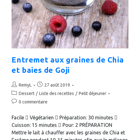
Entremet aux graines de Chia
et baies de Goji
Auteur/autrice
Publication
RemyL
27 août 2019
de
publiée :
Post
Dessert
/
Liste des recettes
/
Petit déjeuner
la
category:
Commentaires
0 commentaire
publication :
de
la
Facile  Végétarien  Préparation: 30 minutes 
publication :
Cuisson: 15 minutes  Pour: 2 PRÉPARATION
Mettre le lait à chauffer avec les graines de Chia et
l’arôme pendant 10-15 minutes afin que le mélange