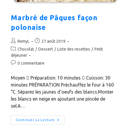
Marbré de Pâques façon
polonaise
Auteur/autrice
Publication
RemyL
27 août 2019
de
publiée :
Post
Chocolat
/
Dessert
/
Liste des recettes
/
Petit
la
category:
déjeuner
publication :
Commentaires
0 commentaire
de
la
Moyen  Préparation: 10 minutes  Cuisson: 30
publication :
minutes PRÉPARATION Préchauffez le four à 160
°C. Séparez les jaunes d'oeufs des blancs.Monter
les blancs en neige en ajoutant une pincée de
sel.A…
Marbré
Continuer La Lecture
De
Pâques