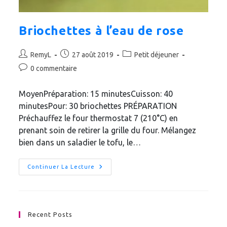
Briochettes à l’eau de rose
Auteur/autrice
Publication
Post
RemyL
27 août 2019
Petit déjeuner
de
publiée :
category:
Commentaires
0 commentaire
la
de
publication :
la
MoyenPréparation: 15 minutesCuisson: 40
publication :
minutesPour: 30 briochettes PRÉPARATION
Préchauffez le four thermostat 7 (210°C) en
prenant soin de retirer la grille du four. Mélangez
bien dans un saladier le tofu, le…
Briochettes
Continuer La Lecture
À
L’eau
De
Rose
Recent Posts