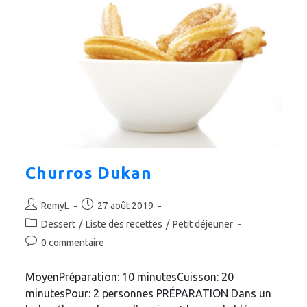
Churros Dukan
Auteur/autrice
Publication
RemyL
27 août 2019
de
publiée :
Post
Dessert
/
Liste des recettes
/
Petit déjeuner
la
category:
Commentaires
0 commentaire
publication :
de
la
MoyenPréparation: 10 minutesCuisson: 20
publication :
minutesPour: 2 personnes PRÉPARATION Dans un