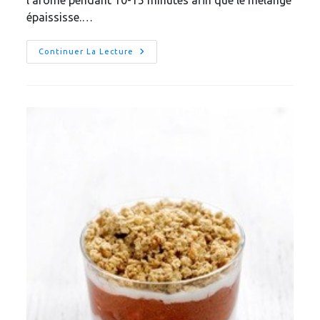
épaississe.…
Entremet
Continuer La Lecture
Aux
Graines
De
Chia
Et
Baies
De
Goji