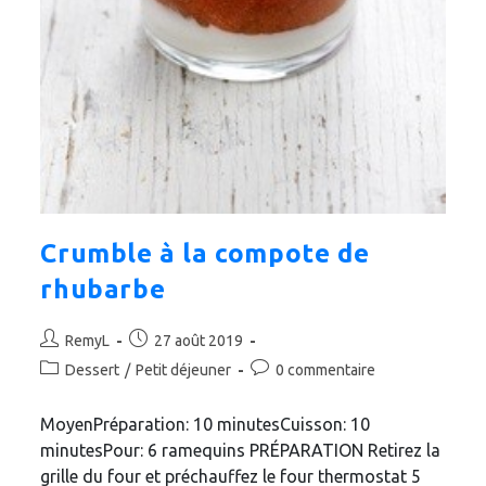
Crumble à la compote de
rhubarbe
Auteur/autrice
Publication
RemyL
27 août 2019
de
publiée :
Post
Commentaires
Dessert
/
Petit déjeuner
0 commentaire
la
category:
de
publication :
la
MoyenPréparation: 10 minutesCuisson: 10
publication :
minutesPour: 6 ramequins PRÉPARATION Retirez la
grille du four et préchauffez le four thermostat 5