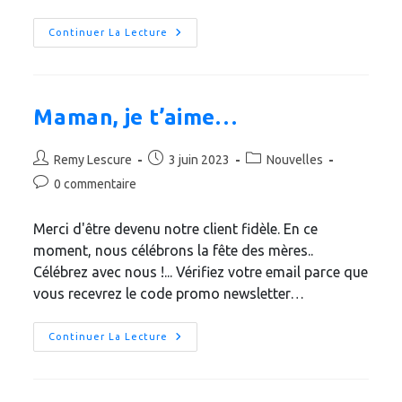
Anniversaire
Continuer La Lecture
5
Ans
De
La
Dukannewboutique
Maman, je t’aime…
Auteur/autrice
Publication
Post
Remy Lescure
3 juin 2023
Nouvelles
de
publiée :
category:
Commentaires
0 commentaire
la
de
publication :
la
Merci d'être devenu notre client fidèle. En ce
publication :
moment, nous célébrons la fête des mères..
Célébrez avec nous !... Vérifiez votre email parce que
vous recevrez le code promo newsletter…
Maman,
Continuer La Lecture
Je
T’aime…