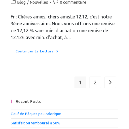
Post
Commentaires
Blog
/
Nouvelles
0 commentaire
la
category:
de
publication :
la
Fr : Chères amies, chers amisLe 12.12, c'est notre
publication :
3ème anniversaires Nous vous offrons une remise
de 12,12 % sans min. d'achat ou une remise de
12.12€ avec min. d'achat, à…
Le
Continuer La Lecture
12.12,
C’est
Notre
3ème
Anniversaires
1
2
Aller à la 
Recent Posts
Oeuf de Pâques peu calorique
Satisfait ou remboursé à 50%