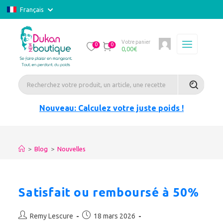
Français
Votre panier
0
0
0,00
€
Nouveau: Calculez votre juste poids !
>
Blog
>
Nouvelles
Satisfait ou remboursé à 50%
Auteur/autrice
Publication
Remy Lescure
18 mars 2026