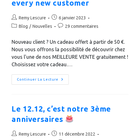
every new customer
Auteur/autrice
Publication
Remy Lescure
6 janvier 2023
de
publiée :
Post
Commentaires
Blog
/
Nouvelles
29 commentaires
la
category:
de
publication :
la
Nouveau client ? Un cadeau offert à partir de 50 €.
publication :
Nous vous offrons la possibilité de découvrir chez
vous l'une de nos MEILLEURE VENTE gratuitement !
Choisissez votre cadeau.…
Un
Continuer La Lecture
Cadeau
Offert
Pour
Nouveau
Client
/
Le 12.12, c’est notre 3ème
A
Gift
anniversaires
For
Every
New
Customer
Auteur/autrice
Publication
Remy Lescure
11 décembre 2022
de
publiée :