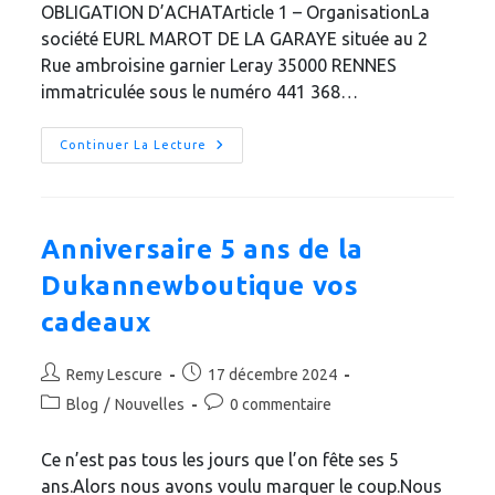
OBLIGATION D’ACHATArticle 1 – OrganisationLa
société EURL MAROT DE LA GARAYE située au 2
Rue ambroisine garnier Leray 35000 RENNES
immatriculée sous le numéro 441 368…
Anniversaire
Continuer La Lecture
6
Ans
De
La
Dukannewboutique
Anniversaire 5 ans de la
Dukannewboutique vos
cadeaux
Auteur/autrice
Publication
Remy Lescure
17 décembre 2024
de
publiée :
Post
Commentaires
Blog
/
Nouvelles
0 commentaire
la
category:
de
publication :
la
Ce n’est pas tous les jours que l’on fête ses 5
publication :
ans.Alors nous avons voulu marquer le coup.Nous