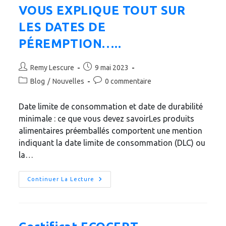
L’émission
VOUS EXPLIQUE TOUT SUR
De
Hanouna
TPMP
LES DATES DE
PÉREMPTION…..
Auteur/autrice
Publication
Remy Lescure
9 mai 2023
de
publiée :
Post
Commentaires
Blog
/
Nouvelles
0 commentaire
la
category:
de
publication :
la
Date limite de consommation et date de durabilité
publication :
minimale : ce que vous devez savoirLes produits
alimentaires préemballés comportent une mention
indiquant la date limite de consommation (DLC) ou
la…
DLC
Continuer La Lecture
ET
DDM
(EX-
DLUO)
:
QUELLES