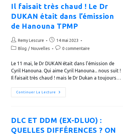
Il faisait très chaud ! Le Dr
DUKAN était dans l’émission
de Hanouna TPMP
Auteur/autrice
Publication
Remy Lescure
14 mai 2023
de
publiée :
Post
Commentaires
Blog
/
Nouvelles
0 commentaire
la
category:
de
publication :
la
Le 11 mai, le Dr DUKAN était dans l'émission de
publication :
Cyril Hanouna. Qui aime Cyril Hanouna... nous suit !
Il faisait très chaud ! mais le Dr Dukan a toujours…
Il
Continuer La Lecture
Faisait
Très
Chaud
!
Le
Dr
DLC ET DDM (EX-DLUO) :
DUKAN
Était
QUELLES DIFFÉRENCES ? ON
Dans