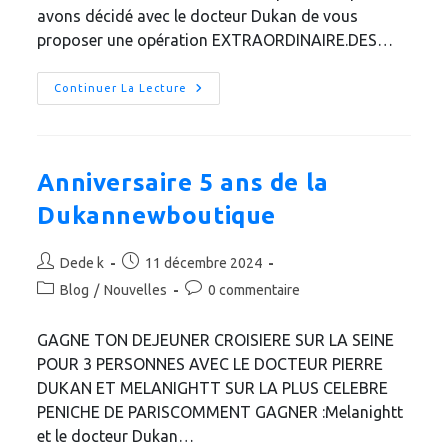
avons décidé avec le docteur Dukan de vous
proposer une opération EXTRAORDINAIRE.DES…
Anniversaire
Continuer La Lecture
5
Ans
De
La
Dukannewboutique
Vos
Anniversaire 5 ans de la
Cadeaux
Dukannewboutique
Auteur/autrice
Publication
Dede k
11 décembre 2024
de
publiée :
Post
Commentaires
Blog
/
Nouvelles
0 commentaire
la
category:
de
publication :
la
GAGNE TON DEJEUNER CROISIERE SUR LA SEINE
publication :
POUR 3 PERSONNES AVEC LE DOCTEUR PIERRE
DUKAN ET MELANIGHTT SUR LA PLUS CELEBRE
PENICHE DE PARISCOMMENT GAGNER :Melanightt
et le docteur Dukan…