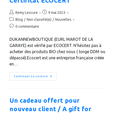
Certificat ECOCERT
DIFFÉRENCES
?
ON
Auteur/autrice
Publication
VOUS
Remy Lescure
9 mai 2023
EXPLIQUE
de
publiée :
Post
Blog
/
Non classifié(e)
TOUT
/
Nouvelles
la
SUR
category:
Commentaires
0 commentaire
LES
publication :
DATES
de
DE
la
PÉREMPTION…..
DUKANNEWBOUTIQUE (EURL MAROT DE LA
publication :
GARAYE) est vérifié par ECOCERT. N'hésitez pas à
acheter des produits BIO chez nous ( longe DDM ou
dépassé).Ecocert est une entreprise française créée
en…
Certificat
Continuer La Lecture
ECOCERT
Un cadeau offert pour
nouveau client / A gift for