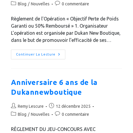
de
publiée :
Post
Commentaires
Blog
/
Nouvelles
0 commentaire
la
category:
de
publication :
la
Règlement de l'Opération « Objectif Perte de Poids
publication :
Garanti ou 50% Remboursé » 1. Organisateur
L’opération est organisée par Dukan New Boutique,
dans le but de promouvoir l'efficacité de ses…
Satisfait
Continuer La Lecture
Ou
Remboursé
À
50%
Anniversaire 6 ans de la
Dukannewboutique
Auteur/autrice
Publication
Remy Lescure
12 décembre 2025
de
publiée :
Post
Commentaires
Blog
/
Nouvelles
0 commentaire
la
category:
de
publication :
la
RÈGLEMENT DU JEU-CONCOURS AVEC
publication :