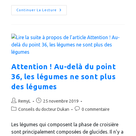
Après
Continuer La Lecture
La
Stagnation,
On
Finit
Le
Travail
Et
On
Réussît
Attention ! Au-delà du point
36, les légumes ne sont plus
des légumes
Auteur/autrice
Publication
RemyL
25 novembre 2019
de
publiée :
Post
Commentaires
Conseils du docteur Dukan
0 commentaire
la
category:
de
publication :
la
Les légumes qui composent la phase de croisière
publication :
sont principalement composées de glucides. Il n’y a