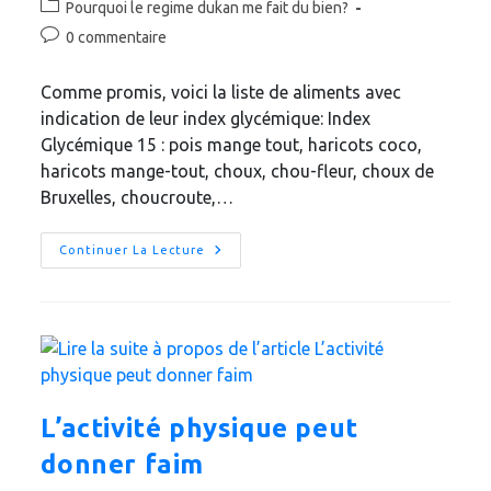
Post
Pourquoi le regime dukan me fait du bien?
la
category:
Commentaires
0 commentaire
publication :
de
la
Comme promis, voici la liste de aliments avec
publication :
indication de leur index glycémique: Index
Glycémique 15 : pois mange tout, haricots coco,
haricots mange-tout, choux, chou-fleur, choux de
Bruxelles, choucroute,…
Liste
Continuer La Lecture
Des
Aliments
Avec
Leur
Index
Glycémique
L’activité physique peut
donner faim