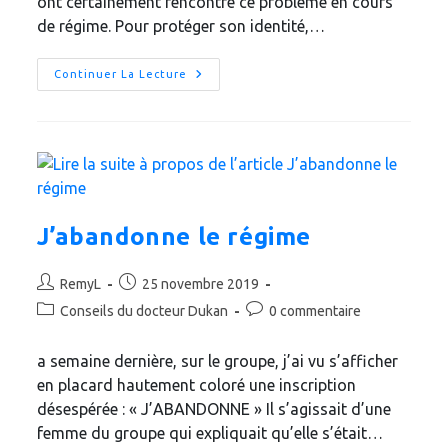
ont certainement rencontré ce problème en cours
de régime. Pour protéger son identité,…
Comment
Continuer La Lecture
Gérer
Ses
Fringales
En
“période
Rouge”
?
J’abandonne le régime
Auteur/autrice
Publication
RemyL
25 novembre 2019
de
publiée :
Post
Commentaires
Conseils du docteur Dukan
0 commentaire
la
category:
de
publication :
la
a semaine dernière, sur le groupe, j’ai vu s’afficher
publication :
en placard hautement coloré une inscription
désespérée : « J’ABANDONNE » Il s’agissait d’une
femme du groupe qui expliquait qu’elle s’était…