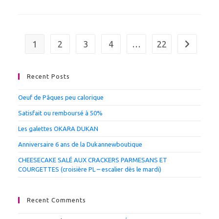
Un
Effet
Positif
Sur
Le
Foie
1
2
3
4
…
22
Aller à la 
Recent Posts
Oeuf de Pâques peu calorique
Satisfait ou remboursé à 50%
Les galettes OKARA DUKAN
Anniversaire 6 ans de la Dukannewboutique
CHEESECAKE SALÉ AUX CRACKERS PARMESANS ET
COURGETTES (croisière PL – escalier dès le mardi)
Recent Comments