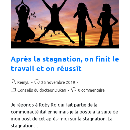
Après la stagnation, on finit le
travail et on réussît
Auteur/autrice
Publication
RemyL
25 novembre 2019
de
publiée :
Post
Commentaires
Conseils du docteur Dukan
0 commentaire
la
category:
de
publication :
la
Je réponds à Roby Ro qui fait partie de la
publication :
communauté italienne mais je la poste à la suite de
mon post de cet après-midi sur la stagnation. La
stagnation…