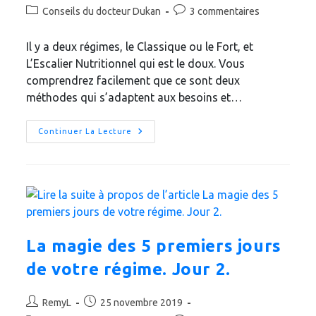
de
publiée :
Post
Commentaires
Conseils du docteur Dukan
3 commentaires
la
category:
de
publication :
la
Il y a deux régimes, le Classique ou le Fort, et
publication :
L’Escalier Nutritionnel qui est le doux. Vous
comprendrez facilement que ce sont deux
méthodes qui s’adaptent aux besoins et…
Les
Continuer La Lecture
Bases
Du
Régime
Dukan
La magie des 5 premiers jours
de votre régime. Jour 2.
Auteur/autrice
Publication
RemyL
25 novembre 2019
de
publiée :