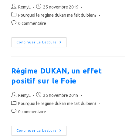
Auteur/autrice
Publication
RemyL
25 novembre 2019
de
publiée :
Post
Pourquoi le regime dukan me fait du bien?
la
category:
Commentaires
0 commentaire
publication :
de
la
publication :
L’activité
Continuer La Lecture
Physique
Peut
Donner
Faim
Régime DUKAN, un effet
positif sur le Foie
Auteur/autrice
Publication
RemyL
25 novembre 2019
de
publiée :
Post
Pourquoi le regime dukan me fait du bien?
la
category:
Commentaires
0 commentaire
publication :
de
la
publication :
Régime
Continuer La Lecture
DUKAN,