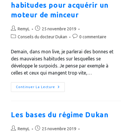
habitudes pour acquérir un
moteur de minceur
Auteur/autrice
Publication
RemyL
25 novembre 2019
de
publiée :
Post
Commentaires
Conseils du docteur Dukan
0 commentaire
la
category:
de
publication :
la
Demain, dans mon live, je parlerai des bonnes et
publication :
des mauvaises habitudes sur lesquelles se
développe le surpoids. Je pense par exemple à
celles et ceux qui mangent trop vite,…
La
Continuer La Lecture
Chasse
Aux
Mauvaises
Habitudes
Pour
Acquérir
Les bases du régime Dukan
Un
Moteur
De
Auteur/autrice
Publication
Minceur
RemyL
25 novembre 2019