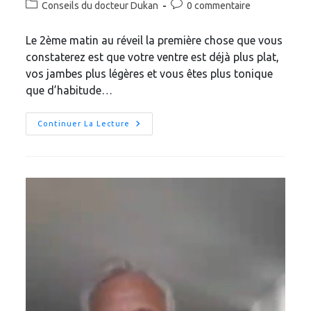
Post
Commentaires
Conseils du docteur Dukan
0 commentaire
la
category:
de
publication :
la
Le 2ème matin au réveil la première chose que vous
publication :
constaterez est que votre ventre est déjà plus plat,
vos jambes plus légères et vous êtes plus tonique
que d’habitude…
La
Continuer La Lecture
Magie
Des
5
Premiers
Jours
De
Votre
Régime.
Jour
2.