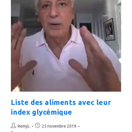
Liste des aliments avec leur
index glycémique
Auteur/autrice
Publication
RemyL
25 novembre 2019
de
publiée :