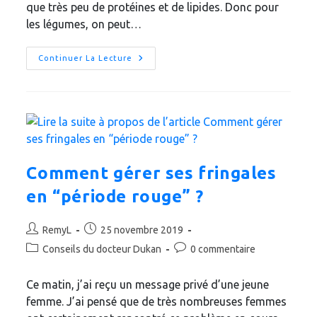
que très peu de protéines et de lipides. Donc pour
les légumes, on peut…
Attention
Continuer La Lecture
!
Au-
Delà
Du
Point
36,
Les
Légumes
Ne
Sont
Plus
Comment gérer ses fringales
Des
Légumes
en “période rouge” ?
Auteur/autrice
Publication
RemyL
25 novembre 2019
de
publiée :
Post
Commentaires
Conseils du docteur Dukan
0 commentaire
la
category:
de
publication :
la
Ce matin, j’ai reçu un message privé d’une jeune
publication :
femme. J’ai pensé que de très nombreuses femmes