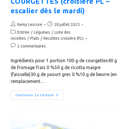
COURGETTES (croisière PL –
escalier dès le mardi)
Auteur/autrice
Publication
Remy Lescure
28 juillet 2025
de
publiée :
Post
Entrée
/
Légumes
/
Liste des
la
category:
recettes
/
Plats
/
Recettes croisière (PL)
publication :
Commentaires
2 commentaires
de
la
Ingrédients pour 1 portion 100 g de courgettes40 g
publication :
de fromage frais 0 %50 g de ricotta maigre
(faisselle)30 g de yaourt grec 0 %10 g de beurre (en
remplacement…
CHEESECAKE
Continuer La Lecture
SALÉ
AUX
CRACKERS
PARMESANS
ET
COURGETTES
(croisière
PL