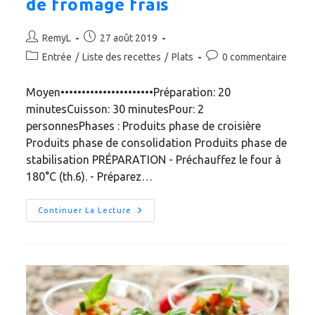
de fromage frais
Auteur/autrice
Publication
RemyL
27 août 2019
de
publiée :
Post
Commentaires
Entrée
/
Liste des recettes
/
Plats
0 commentaire
la
category:
de
publication :
la
Moyen••••••••••••••••••••••Préparation: 20
publication :
minutesCuisson: 30 minutesPour: 2
personnesPhases : Produits phase de croisière
Produits phase de consolidation Produits phase de
stabilisation PRÉPARATION - Préchauffez le four à
180°C (th.6). - Préparez…
Muffins
Continuer La Lecture
Aux
Épinards
Et
Cœur
De
Fromage
Frais