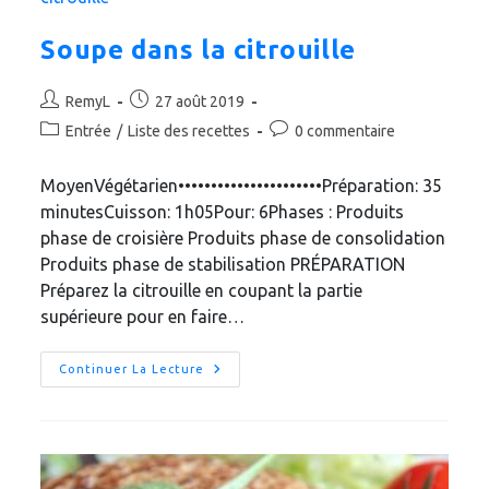
Soupe dans la citrouille
Auteur/autrice
Publication
RemyL
27 août 2019
de
publiée :
Post
Commentaires
Entrée
/
Liste des recettes
0 commentaire
la
category:
de
publication :
la
MoyenVégétarien••••••••••••••••••••••Préparation: 35
publication :
minutesCuisson: 1h05Pour: 6Phases : Produits
phase de croisière Produits phase de consolidation
Produits phase de stabilisation PRÉPARATION
Préparez la citrouille en coupant la partie
supérieure pour en faire…
Soupe
Continuer La Lecture
Dans
La
Citrouille