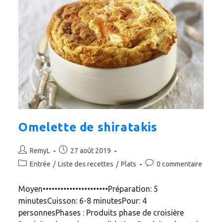
Omelette de shiratakis
Auteur/autrice
Publication
RemyL
27 août 2019
de
publiée :
Post
Commentaires
Entrée
/
Liste des recettes
/
Plats
0 commentaire
la
category:
de
publication :
la
Moyen••••••••••••••••••••••Préparation: 5
publication :
minutesCuisson: 6-8 minutesPour: 4
personnesPhases : Produits phase de croisière