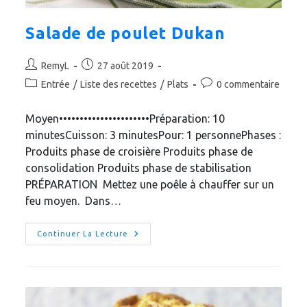
Salade de poulet Dukan
Auteur/autrice
Publication
RemyL
27 août 2019
de
publiée :
Post
Commentaires
Entrée
/
Liste des recettes
/
Plats
0 commentaire
la
category:
de
publication :
la
Moyen••••••••••••••••••••••Préparation: 10
publication :
minutesCuisson: 3 minutesPour: 1 personnePhases :
Produits phase de croisière Produits phase de
consolidation Produits phase de stabilisation
PRÉPARATION Mettez une poêle à chauffer sur un
feu moyen. Dans…
Salade
Continuer La Lecture
De
Poulet
Dukan