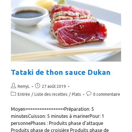
–
Escalier
Dès
Le
Mardi)
Tataki de thon sauce Dukan
Auteur/autrice
Publication
RemyL
27 août 2019
de
publiée :
Post
Commentaires
Entrée
/
Liste des recettes
/
Plats
0 commentaire
la
category:
de
publication :
la
Moyen••••••••••••••••••••••Préparation: 5
publication :
minutesCuisson: 5 minutes à marinerPour: 1
personnePhases : Produits phase d'attaque
Produits phase de croisière Produits phase de