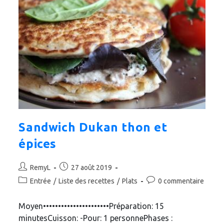
Sandwich Dukan thon et
épices
Auteur/autrice
Publication
RemyL
27 août 2019
de
publiée :
Post
Commentaires
Entrée
/
Liste des recettes
/
Plats
0 commentaire
la
category:
de
publication :
la
Moyen••••••••••••••••••••••Préparation: 15
publication :
minutesCuisson: -Pour: 1 personnePhases :