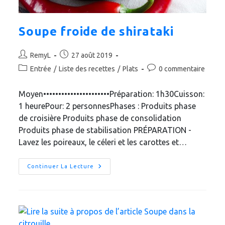
Soupe froide de shirataki
Auteur/autrice
Publication
RemyL
27 août 2019
de
publiée :
Post
Commentaires
Entrée
/
Liste des recettes
/
Plats
0 commentaire
la
category:
de
publication :
la
Moyen••••••••••••••••••••••Préparation: 1h30Cuisson:
publication :
1 heurePour: 2 personnesPhases : Produits phase
de croisière Produits phase de consolidation
Produits phase de stabilisation PRÉPARATION -
Lavez les poireaux, le céleri et les carottes et…
Soupe
Continuer La Lecture
Froide
De
Shirataki