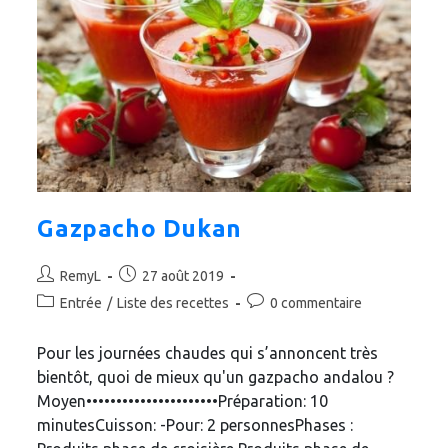
Gazpacho Dukan
Auteur/autrice
Publication
RemyL
27 août 2019
de
publiée :
Post
Commentaires
Entrée
/
Liste des recettes
0 commentaire
la
category:
de
publication :
la
Pour les journées chaudes qui s’annoncent très
publication :
bientôt, quoi de mieux qu'un gazpacho andalou ?
Moyen••••••••••••••••••••••Préparation: 10
minutesCuisson: -Pour: 2 personnesPhases :