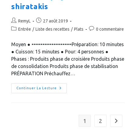
shiratakis
Auteur/autrice
Publication
RemyL
27 août 2019
de
publiée :
Post
Commentaires
Entrée
/
Liste des recettes
/
Plats
0 commentaire
la
category:
de
publication :
la
Moyen ● ••••••••••••••••••••••Préparation: 10 minutes
publication :
● Cuisson: 15 minutes ● Pour: 4 personnes ●
Phases : Produits phase de croisière Produits phase
de consolidation Produits phase de stabilisation
PRÉPARATION Préchauffez…
Gâteau
Continuer La Lecture
« Spicy »
De
Crabe
Aux
Shiratakis
1
2
Aller à la 