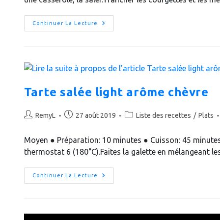
Velouté
Continuer La Lecture
De
Courgettes
Au
Basilic
Tarte salée light arôme chèvre
Auteur/autrice
Publication
Post
RemyL
27 août 2019
Liste des recettes
/
Plats
de
publiée :
category:
la
Moyen ● Préparation: 10 minutes ● Cuisson: 45 minute
publication :
thermostat 6 (180°C).Faites la galette en mélangeant le
Tarte
Continuer La Lecture
Salée
Light
Arôme
Chèvre