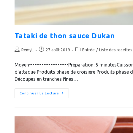
Tataki de thon sauce Dukan
Auteur/autrice
Publication
Post
RemyL
27 août 2019
Entrée
/
Liste des recettes
de
publiée :
category:
la
Moyen••••••••••••••••••••••Préparation: 5 minutesCuiss
publication :
d'attaque Produits phase de croisière Produits phase 
Découpez en tranches fines…
Tataki
Continuer La Lecture
De
Thon
Sauce
Dukan