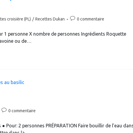
Commentaires
tes croisière (PL)
/
Recettes Dukan
0 commentaire
de
la
r 1 personne X nombre de personnes Ingrédients Roquette
publication :
d'avoine ou de…
Commentaires
0 commentaire
de
la
 ● Pour: 2 personnes PRÉPARATION Faire bouillir de l’eau dan
publication :
ettre dans la…