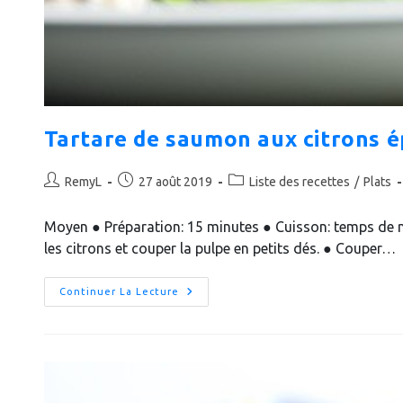
Tartare de saumon aux citrons é
Auteur/autrice
Publication
Post
RemyL
27 août 2019
Liste des recettes
/
Plats
de
publiée :
category:
la
Moyen ● Préparation: 15 minutes ● Cuisson: temps de
publication :
les citrons et couper la pulpe en petits dés. ● Couper…
Tartare
Continuer La Lecture
De
Saumon
Aux
Citrons
Épicés