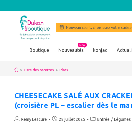
Nouveau client, choisissez votre cadeau
New
Boutique
Nouveautés
konjac
Actuali
>
Liste des recettes
>
Plats
CHEESECAKE SALÉ AUX CRACKE
(croisière PL – escalier dès le ma
Auteur/autrice
Publication
Post
Remy Lescure
28 juillet 2025
Entrée
/
Légumes
de
publiée :
category:
la