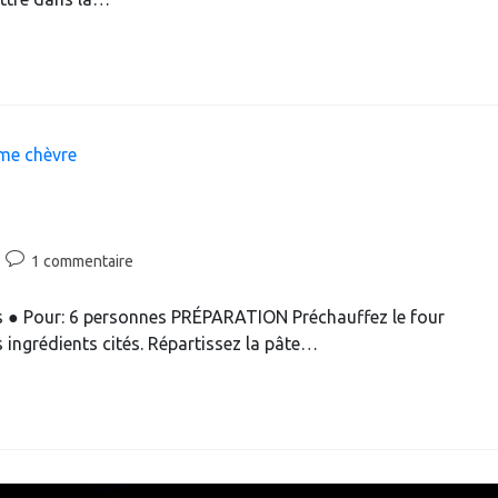
Commentaires
1 commentaire
de
la
s ● Pour: 6 personnes PRÉPARATION Préchauffez le four
publication :
s ingrédients cités. Répartissez la pâte…