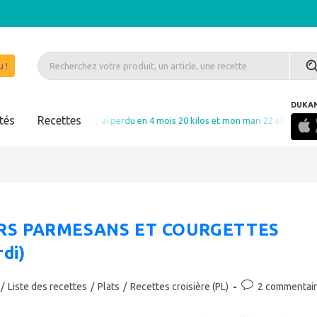
 !
DUKA
tés
Recettes
"J'ai perdu en 4 mois 20 kilos et mon mari 22 et 8 mois après je n'ai ri
RS PARMESANS ET COURGETTES
rdi)
Commentaires
/
Liste des recettes
/
Plats
/
Recettes croisière (PL)
2 commentai
de
la