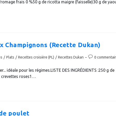
romage frais 0 %50 g de ricotta maigre (faisselle)30 g de yao
publication :
aux Champignons (Recette Dukan)
Commentaires
es
/
Plats
/
Recettes croisière (PL)
/
Recettes Dukan
0 commentai
de
la
er... idéale pour les régimes.LISTE DES INGRÉDIENTS :250 g de
publication :
 crevettes roses1…
 de poulet