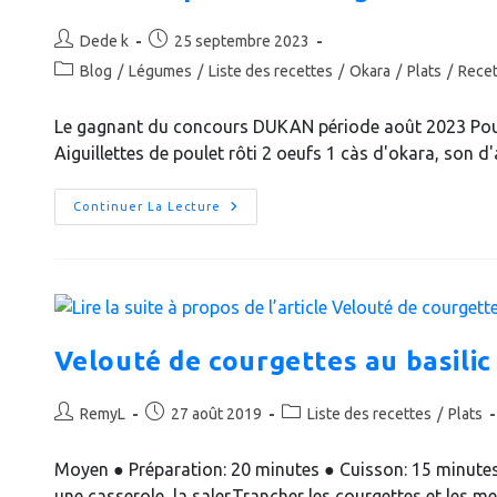
Dukan)
Auteur/autrice
Publication
Dede k
25 septembre 2023
de
publiée :
Post
Blog
/
Légumes
/
Liste des recettes
/
Okara
/
Plats
/
Recet
la
category:
publication :
Le gagnant du concours DUKAN période août 2023 Pou
Aiguillettes de poulet rôti 2 oeufs 1 càs d'okara, son 
Nid
Continuer La Lecture
De
Roquette
Aux
Aiguillettes
De
Poulet
Velouté de courgettes au basilic
Auteur/autrice
Publication
Post
RemyL
27 août 2019
Liste des recettes
/
Plats
de
publiée :
category:
la
Moyen ● Préparation: 20 minutes ● Cuisson: 15 minutes
publication :
une casserole, la saler.Trancher les courgettes et les m