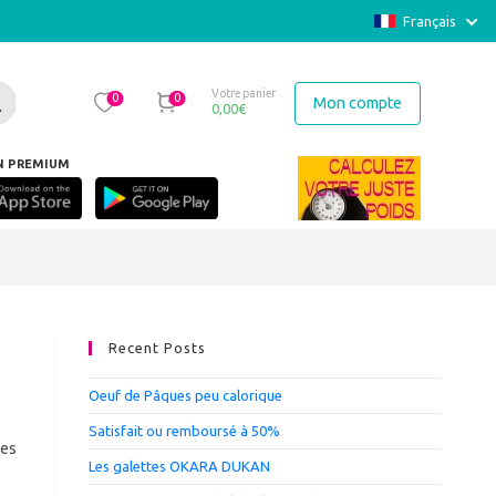
Français
Votre panier
0
0
Mon compte
0,00
€
N PREMIUM
en repris" Martine Volle MAUBEC
Recent Posts
Oeuf de Pâques peu calorique
Satisfait ou remboursé à 50%
res
Les galettes OKARA DUKAN