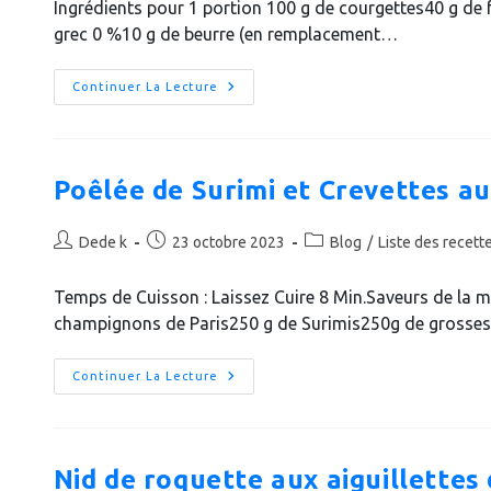
Ingrédients pour 1 portion 100 g de courgettes40 g de f
publication :
grec 0 %10 g de beurre (en remplacement…
CHEESECAKE
Continuer La Lecture
SALÉ
AUX
CRACKERS
PARMESANS
ET
COURGETTES
Poêlée de Surimi et Crevettes 
(croisière
PL
–
Auteur/autrice
Publication
Post
Escalier
Dede k
23 octobre 2023
Blog
/
Liste des recett
Dès
de
publiée :
category:
Le
la
Mardi)
Temps de Cuisson : Laissez Cuire 8 Min.Saveurs de la m
publication :
champignons de Paris250 g de Surimis250g de grosses
Poêlée
Continuer La Lecture
De
Surimi
Et
Crevettes
Aux
Champignons
Nid de roquette aux aiguillettes
(Recette