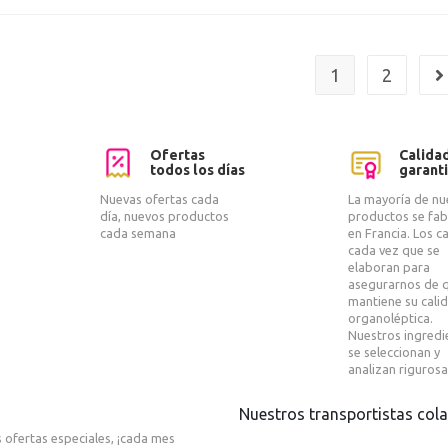
1
2
Ofertas
Calida
todos los días
garant
Nuevas ofertas cada
La mayoría de nu
día, nuevos productos
productos se fab
cada semana
en Francia. Los 
cada vez que se
elaboran para
asegurarnos de 
mantiene su cali
organoléptica.
Nuestros ingredi
se seleccionan y
analizan riguros
Nuestros transportistas col
 ofertas especiales, ¡cada mes