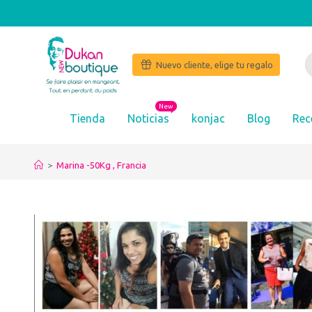
Nuevo cliente, elige tu regalo
New
Tienda
Noticias
konjac
Blog
Rec
>
Marina -50Kg , Francia