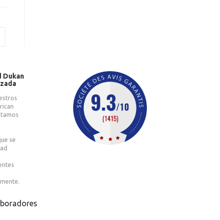
d Dukan
izada
estros
rican
catamos
que se
dad
entes
amente.
aboradores