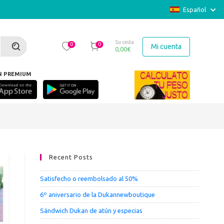
Español
Su cesta
0
0
Mi cuenta
0,00
€
N PREMIUM
rado nada». Martine Volle MAUBEC
Recent Posts
Satisfecho o reembolsado al 50%
6º aniversario de la Dukannewboutique
Sándwich Dukan de atún y especias