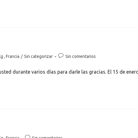
g , Francia
/
Sin categorizar
Sin comentarios
ed durante varios días para darle las gracias. El 15 de ener
g , Francia
Sin comentarios