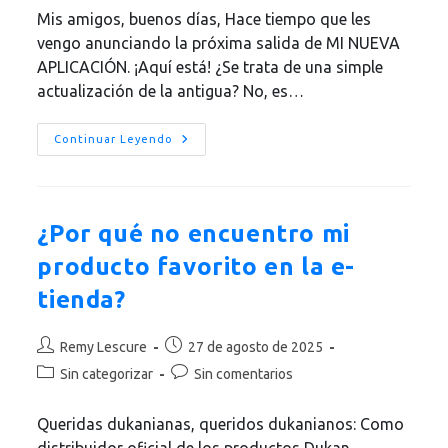
entrada:
entrada:
la
la
Mis amigos, buenos días, Hace tiempo que les
entrada:
entrada:
vengo anunciando la próxima salida de MI NUEVA
APLICACIÓN. ¡Aquí está! ¿Se trata de una simple
actualización de la antigua? No, es…
El
Continuar Leyendo
Dr.
Pierre
Dukan,
Junto
Con
Dukannewboutique,
¿Por qué no encuentro mi
Lanza
La
producto favorito en la e-
Aplicación
Dukan
tienda?
Premium.
Autor
Publicación
Remy Lescure
27 de agosto de 2025
de
de
Categoría
Comentarios
Sin categorizar
Sin comentarios
la
la
de
de
entrada:
entrada:
la
la
Queridas dukanianas, queridos dukanianos: Como
entrada:
entrada:
distribuidor oficial de los productos Dukan,