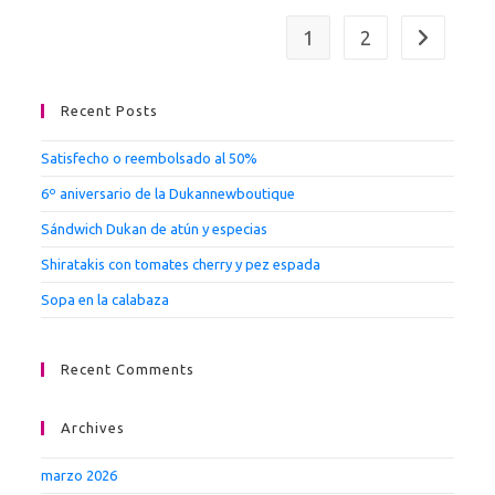
1
2
Ir a la pági
Recent Posts
Satisfecho o reembolsado al 50%
6º aniversario de la Dukannewboutique
Sándwich Dukan de atún y especias
Shiratakis con tomates cherry y pez espada
Sopa en la calabaza
Recent Comments
Archives
marzo 2026