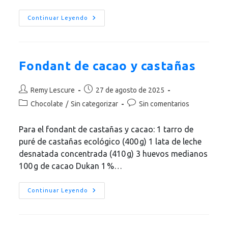
Mermelada
Continuar Leyendo
De
Naranja
Y
Limón
Fondant de cacao y castañas
Autor
Publicación
Remy Lescure
27 de agosto de 2025
de
de
Categoría
Comentarios
Chocolate
/
Sin categorizar
Sin comentarios
la
la
de
de
entrada:
entrada:
la
la
Para el fondant de castañas y cacao: 1 tarro de
entrada:
entrada:
puré de castañas ecológico (400 g) 1 lata de leche
desnatada concentrada (410 g) 3 huevos medianos
100 g de cacao Dukan 1 %…
Fondant
Continuar Leyendo
De
Cacao
Y
Castañas