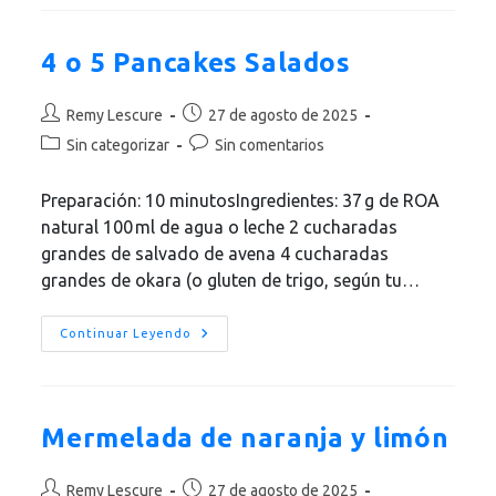
Navidad
Está
Llena
De
4 o 5 Pancakes Salados
Regalos!
Autor
Publicación
Remy Lescure
27 de agosto de 2025
de
de
Categoría
Comentarios
Sin categorizar
Sin comentarios
la
la
de
de
entrada:
entrada:
la
la
Preparación: 10 minutosIngredientes: 37 g de ROA
entrada:
entrada:
natural 100 ml de agua o leche 2 cucharadas
grandes de salvado de avena 4 cucharadas
grandes de okara (o gluten de trigo, según tu…
4
Continuar Leyendo
O
5
Pancakes
Salados
Mermelada de naranja y limón
Autor
Publicación
Remy Lescure
27 de agosto de 2025