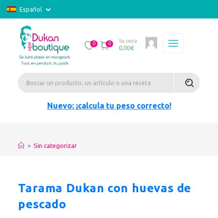
Español
Su cesta
0
0
0,00
€
Nuevo: ¡calcula tu peso correcto!
>
Sin categorizar
Tarama Dukan con huevas de
pescado