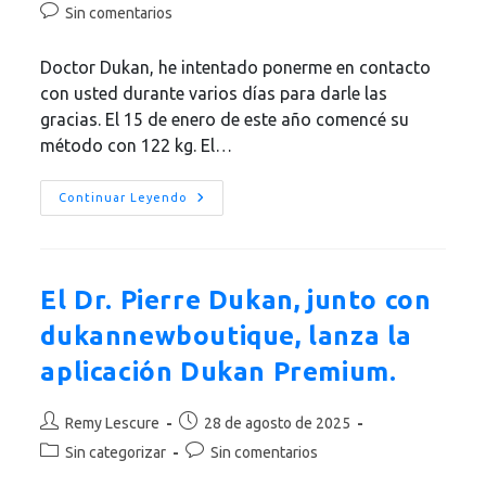
de
Comentarios
Sin comentarios
entrada:
entrada:
la
de
entrada:
la
Doctor Dukan, he intentado ponerme en contacto
entrada:
con usted durante varios días para darle las
gracias. El 15 de enero de este año comencé su
método con 122 kg. El…
Hadrien,
Continuar Leyendo
France,
–
50kg
El Dr. Pierre Dukan, junto con
dukannewboutique, lanza la
aplicación Dukan Premium.
Autor
Publicación
Remy Lescure
28 de agosto de 2025
de
de
Categoría
Comentarios
Sin categorizar
Sin comentarios
la
la
de
de