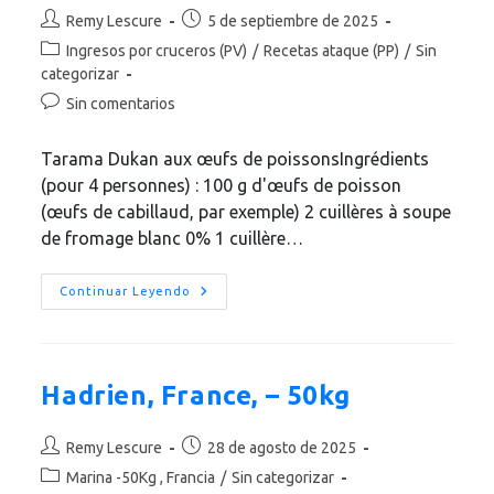
Autor
Publicación
Remy Lescure
5 de septiembre de 2025
de
de
Categoría
Ingresos por cruceros (PV)
/
Recetas ataque (PP)
/
Sin
la
la
de
categorizar
entrada:
entrada:
la
Comentarios
Sin comentarios
entrada:
de
la
Tarama Dukan aux œufs de poissonsIngrédients
entrada:
(pour 4 personnes) : 100 g d'œufs de poisson
(œufs de cabillaud, par exemple) 2 cuillères à soupe
de fromage blanc 0% 1 cuillère…
Tarama
Continuar Leyendo
Dukan
Con
Huevas
De
Pescado
Hadrien, France, – 50kg
Autor
Publicación
Remy Lescure
28 de agosto de 2025
de
de
Categoría
Marina -50Kg , Francia
/
Sin categorizar
la
la