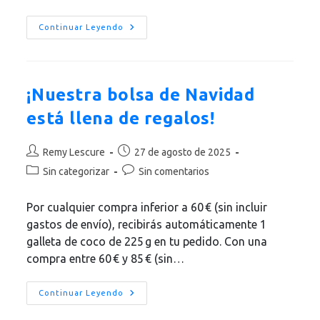
entrada:
entrada:
Quiero
Continuar Leyendo
Obtener
Un
Código
De
Suscripción
Gratuita
¡Nuestra bolsa de Navidad
En
DukanPremium.
está llena de regalos!
¿Cómo
Funciona?
Autor
Publicación
Remy Lescure
27 de agosto de 2025
de
de
Categoría
Comentarios
Sin categorizar
Sin comentarios
la
la
de
de
entrada:
entrada:
la
la
Por cualquier compra inferior a 60 € (sin incluir
entrada:
entrada:
gastos de envío), recibirás automáticamente 1
galleta de coco de 225 g en tu pedido. Con una
compra entre 60 € y 85 € (sin…
¡Nuestra
Continuar Leyendo
Bolsa
De