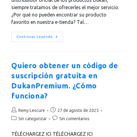
siempre tratamos de ofrecerles el mejor servicio.
¿Por qué no pueden encontrar su producto
favorito en nuestra e-tienda? Tal…
¿Por
Continuar Leyendo
Qué
No
Encuentro
Mi
Producto
Favorito
Quiero obtener un código de
En
La
suscripción gratuita en
E-
Tienda?
DukanPremium. ¿Cómo
funciona?
Autor
Publicación
Remy Lescure
27 de agosto de 2025
de
de
Categoría
Comentarios
Sin categorizar
Sin comentarios
la
la
de
de
entrada:
entrada:
la
la
TÉLÉCHARGEZ ICI TÉLÉCHARGEZ ICI