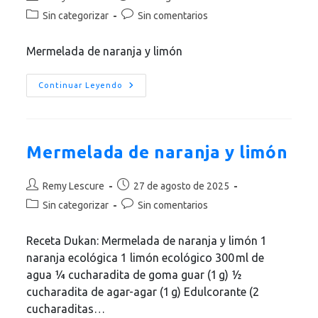
de
de
Categoría
Comentarios
Sin categorizar
Sin comentarios
la
la
de
de
entrada:
entrada:
la
la
Mermelada de naranja y limón
entrada:
entrada:
Mermelada
Continuar Leyendo
De
Naranja
Y
Limón
Mermelada de naranja y limón
Autor
Publicación
Remy Lescure
27 de agosto de 2025
de
de
Categoría
Comentarios
Sin categorizar
Sin comentarios
la
la
de
de
entrada:
entrada:
la
la
Receta Dukan: Mermelada de naranja y limón 1
entrada:
entrada:
naranja ecológica 1 limón ecológico 300 ml de
agua ¼ cucharadita de goma guar (1 g) ½
cucharadita de agar-agar (1 g) Edulcorante (2
cucharaditas…