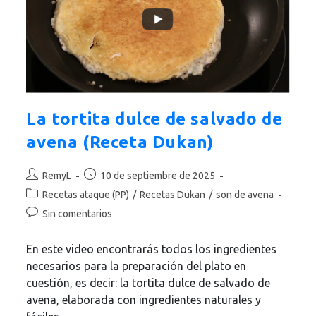
La tortita dulce de salvado de
avena (Receta Dukan)
Autor
Publicación
RemyL
10 de septiembre de 2025
de
de
Categoría
Recetas ataque (PP)
/
Recetas Dukan
/
son de avena
la
la
de
Comentarios
Sin comentarios
entrada:
entrada:
la
de
entrada:
la
En este video encontrarás todos los ingredientes
entrada:
necesarios para la preparación del plato en
cuestión, es decir: la tortita dulce de salvado de
avena, elaborada con ingredientes naturales y