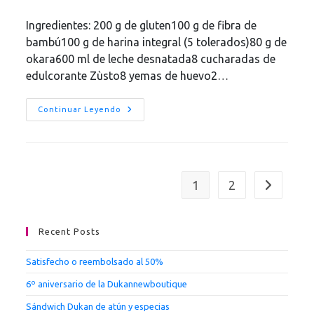
de
entrada:
la
Ingredientes: 200 g de gluten100 g de fibra de
entrada:
bambú100 g de harina integral (5 tolerados)80 g de
okara600 ml de leche desnatada8 cucharadas de
edulcorante Zùsto8 yemas de huevo2…
PANETTONE
Continuar Leyendo
DUKAN
1
2
Ir a la pági
Recent Posts
Satisfecho o reembolsado al 50%
6º aniversario de la Dukannewboutique
Sándwich Dukan de atún y especias