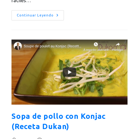
fáciles…
La
Continuar Leyendo
Tortita
Dulce
De
Salvado
De
Avena
(Receta
Dukan)
Sopa de pollo con Konjac
(Receta Dukan)