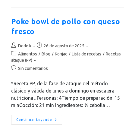
Emma
Con
Gambas
Y
Salmón
Poke bowl de pollo con queso
fresco
Autor
Publicación
Dede k
26 de agosto de 2025
de
de
Categoría
Alimentos
/
Blog
/
Konjac
/
Lista de recetas
/
Recetas
la
la
de
ataque (PP)
entrada:
entrada:
la
Comentarios
Sin comentarios
entrada:
de
la
*Receta PP, de la fase de ataque del método
entrada:
clásico y válida de lunes a domingo en escalera
nutricional. Personas: 4Tiempo de preparación: 15
minCocción: 21 min Ingredientes: ½ cebolla…
Poke
Continuar Leyendo
Bowl
De
Pollo