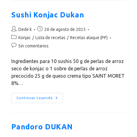
De
Calabaza,
Jamón
Sushi Konjac Dukan
Curado
Y
Parmesano
Autor
Publicación
Dede k
26 de agosto de 2025
de
de
Categoría
Konjac
/
Lista de recetas
/
Recetas ataque (PP)
la
la
de
Comentarios
Sin comentarios
entrada:
entrada:
la
de
entrada:
la
Ingredientes para 10 sushis 50 g de perlas de arroz
entrada:
seco de konjac o 1 sobre de perlas de arroz
precocido 25 g de queso crema tipo SAINT MORET
8%…
Sushi
Continuar Leyendo
Konjac
Dukan
Pandoro DUKAN