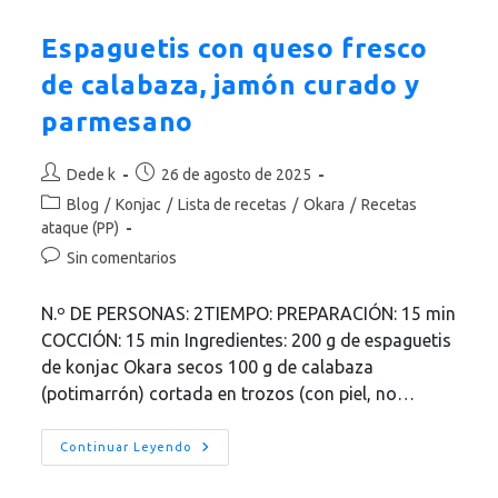
Con
Queso
Fresco
Espaguetis con queso fresco
de calabaza, jamón curado y
parmesano
Autor
Publicación
Dede k
26 de agosto de 2025
de
de
Categoría
Blog
/
Konjac
/
Lista de recetas
/
Okara
/
Recetas
la
la
de
ataque (PP)
entrada:
entrada:
la
Comentarios
Sin comentarios
entrada:
de
la
N.º DE PERSONAS: 2TIEMPO: PREPARACIÓN: 15 min
entrada:
COCCIÓN: 15 min Ingredientes: 200 g de espaguetis
de konjac Okara secos 100 g de calabaza
(potimarrón) cortada en trozos (con piel, no…
Espaguetis
Continuar Leyendo
Con
Queso
Fresco