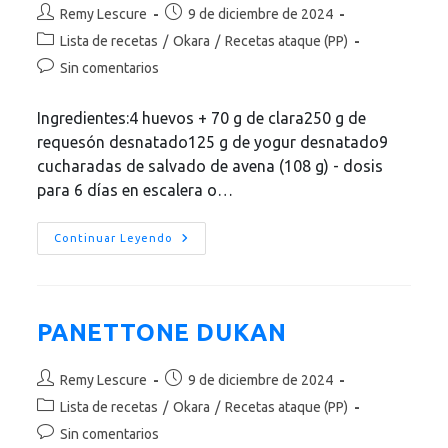
Autor
Publicación
Remy Lescure
9 de diciembre de 2024
de
de
Categoría
Lista de recetas
/
Okara
/
Recetas ataque (PP)
la
la
de
Comentarios
Sin comentarios
entrada:
entrada:
la
de
entrada:
la
Ingredientes:4 huevos + 70 g de clara250 g de
entrada:
requesón desnatado125 g de yogur desnatado9
cucharadas de salvado de avena (108 g) - dosis
para 6 días en escalera o…
Pandoro
Continuar Leyendo
DUKAN
PANETTONE DUKAN
Autor
Publicación
Remy Lescure
9 de diciembre de 2024
de
de
Categoría
Lista de recetas
/
Okara
/
Recetas ataque (PP)
la
la
de
Comentarios
Sin comentarios
entrada:
entrada:
la