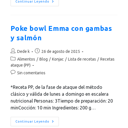
Tarama
Continuar Leyendo
Dukan
Con
Huevas
De
Pescado
Poke bowl Emma con gambas
y salmón
Autor
Publicación
Dede k
26 de agosto de 2025
de
de
Categoría
Alimentos
/
Blog
/
Konjac
/
Lista de recetas
/
Recetas
la
la
de
ataque (PP)
entrada:
entrada:
la
Comentarios
Sin comentarios
entrada:
de
la
*Receta PP, de la fase de ataque del método
entrada:
clásico y válida de lunes a domingo en escalera
nutricional Personas: 3Tiempo de preparación: 20
minCocción: 10 min Ingredientes: 200 g…
Poke
Continuar Leyendo
Bowl