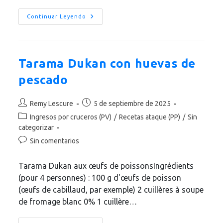
Brocheta
Continuar Leyendo
De
Pavo
Marinado
Estilo
Kebab
(Receta
Tarama Dukan con huevas de
Dukan)
pescado
Autor
Publicación
Remy Lescure
5 de septiembre de 2025
de
de
Categoría
Ingresos por cruceros (PV)
/
Recetas ataque (PP)
/
Sin
la
la
de
categorizar
entrada:
entrada:
la
Comentarios
Sin comentarios
entrada:
de
la
Tarama Dukan aux œufs de poissonsIngrédients
entrada:
(pour 4 personnes) : 100 g d'œufs de poisson
(œufs de cabillaud, par exemple) 2 cuillères à soupe
de fromage blanc 0% 1 cuillère…