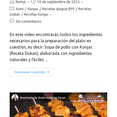
Autor
Publicación
RemyL
10 de septiembre de 2025
de
de
Categoría
Aves
/
Konjac
/
Recetas ataque (PP)
/
Recetas
la
la
de
Dukan
/
Recetas Konjac
entrada:
entrada:
la
Comentarios
Sin comentarios
entrada:
de
la
En este video encontrarás todos los ingredientes
entrada:
necesarios para la preparación del plato en
cuestión, es decir: Sopa de pollo con Konjac
(Receta Dukan), elaborada con ingredientes
naturales y fáciles…
Sopa
Continuar Leyendo
De
Pollo
Con
Konjac
(Receta
Dukan)