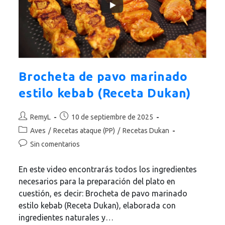
Brocheta de pavo marinado
estilo kebab (Receta Dukan)
Autor
Publicación
RemyL
10 de septiembre de 2025
de
de
Categoría
Aves
/
Recetas ataque (PP)
/
Recetas Dukan
la
la
de
Comentarios
Sin comentarios
entrada:
entrada:
la
de
entrada:
la
En este video encontrarás todos los ingredientes
entrada:
necesarios para la preparación del plato en
cuestión, es decir: Brocheta de pavo marinado
estilo kebab (Receta Dukan), elaborada con
ingredientes naturales y…