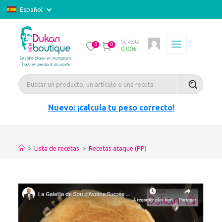
Español
Su cesta
0
0
0,00
€
Nuevo: ¡calcula tu peso correcto!
>
Lista de recetas
>
Recetas ataque (PP)