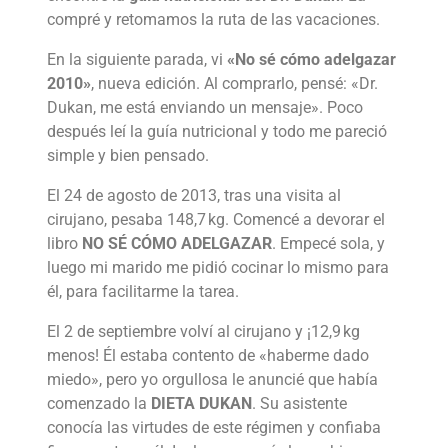
compré y retomamos la ruta de las vacaciones.
En la siguiente parada, vi
«No sé cómo adelgazar
2010»
, nueva edición. Al comprarlo, pensé: «Dr.
Dukan, me está enviando un mensaje». Poco
después leí la guía nutricional y todo me pareció
simple y bien pensado.
El 24 de agosto de 2013, tras una visita al
cirujano, pesaba 148,7 kg. Comencé a devorar el
libro
NO SÉ CÓMO ADELGAZAR
. Empecé sola, y
luego mi marido me pidió cocinar lo mismo para
él, para facilitarme la tarea.
El 2 de septiembre volví al cirujano y ¡12,9 kg
menos! Él estaba contento de «haberme dado
miedo», pero yo orgullosa le anuncié que había
comenzado la
DIETA DUKAN
. Su asistente
conocía las virtudes de este régimen y confiaba