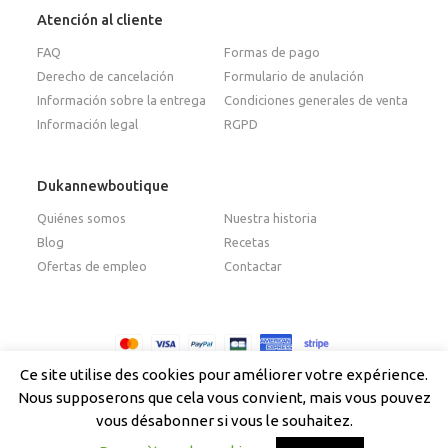
Atención al cliente
FAQ
Formas de pago
Derecho de cancelación
Formulario de anulación
Información sobre la entrega
Condiciones generales de venta
Información legal
RGPD
Dukannewboutique
Quiénes somos
Nuestra historia
Blog
Recetas
Ofertas de empleo
Contactar
Copyright © 2026 - Dukan New Boutique
Ce site utilise des cookies pour améliorer votre expérience.
Nous supposerons que cela vous convient, mais vous pouvez
vous désabonner si vous le souhaitez.
Français
(
Francés
)
Español