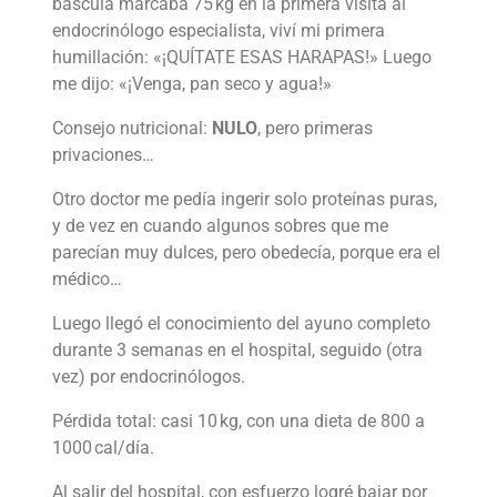
báscula marcaba 75 kg en la primera visita al
endocrinólogo especialista, viví mi primera
humillación: «¡QUÍTATE ESAS HARAPAS!» Luego
me dijo: «¡Venga, pan seco y agua!»
Consejo nutricional:
NULO
, pero primeras
privaciones…
Otro doctor me pedía ingerir solo proteínas puras,
y de vez en cuando algunos sobres que me
parecían muy dulces, pero obedecía, porque era el
médico…
Luego llegó el conocimiento del ayuno completo
durante 3 semanas en el hospital, seguido (otra
vez) por endocrinólogos.
Pérdida total: casi 10 kg, con una dieta de 800 a
1000 cal/día.
Al salir del hospital, con esfuerzo logré bajar por