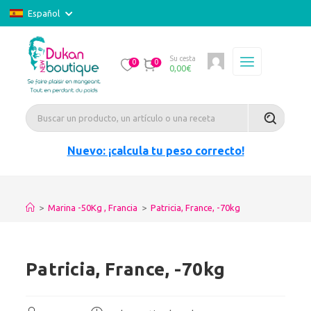
Español
Su cesta
0
0
0,00
€
Nuevo: ¡calcula tu peso correcto!
>
Marina -50Kg , Francia
>
Patricia, France, -70kg
Patricia, France, -70kg