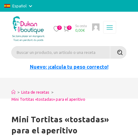
Español
Su cesta
0
0
0,00
€
Nuevo: ¡calcula tu peso correcto!
>
Lista de recetas
>
Mini Tortitas «tostadas» para el aperitivo
Mini Tortitas «tostadas»
para el aperitivo