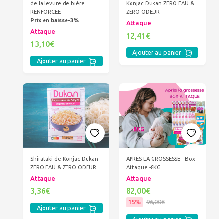
de la levure de bière
Konjac Dukan ZERO EAU &
RENFORCEE
ZERO ODEUR
Prix en baisse-3%
Attaque
Attaque
12,41€
13,10€
Ajouter au panier
Ajouter au panier
Shirataki de Konjac Dukan
APRES LA GROSSESSE - Box
ZERO EAU & ZERO ODEUR
Attaque -8KG
Attaque
Attaque
3,36€
82,00€
15%
96,00€
Ajouter au panier