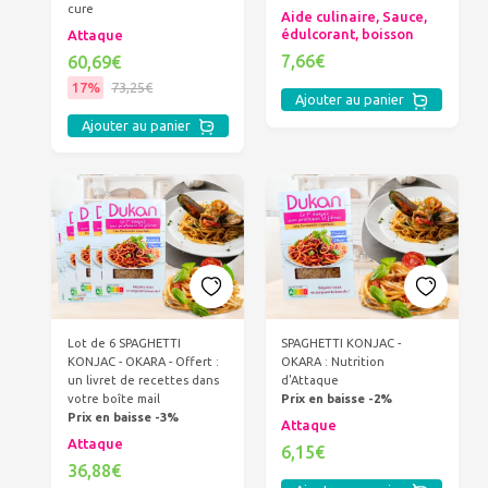
cure
Aide culinaire, Sauce,
édulcorant, boisson
Attaque
7,66€
60,69€
17%
73,25€
Ajouter au panier
Ajouter au panier
Lot de 6 SPAGHETTI
SPAGHETTI KONJAC -
KONJAC - OKARA - Offert :
OKARA : Nutrition
un livret de recettes dans
d'Attaque
votre boîte mail
Prix en baisse -2%
Prix en baisse -3%
Attaque
Attaque
6,15€
36,88€