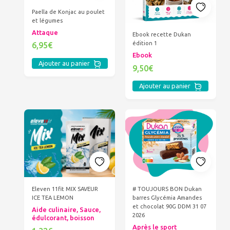
Paella de Konjac au poulet
et légumes
Attaque
Ebook recette Dukan
édition 1
6,95€
Ebook
Ajouter au panier
9,50€
Ajouter au panier
Eleven 11fit MIX SAVEUR
# TOUJOURS BON Dukan
ICE TEA LEMON
barres Glycémia Amandes
et chocolat 90G DDM 31 07
Aide culinaire, Sauce,
2026
édulcorant, boisson
Après le sport