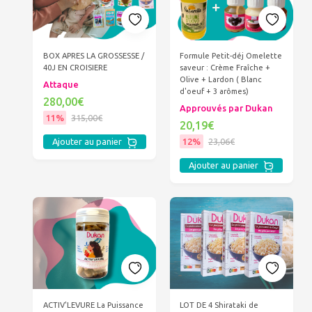
BOX APRES LA GROSSESSE /
Formule Petit-déj Omelette
40J EN CROISIERE
saveur : Crème Fraîche +
Olive + Lardon ( Blanc
Attaque
d'oeuf + 3 arômes)
280,00€
Approuvés par Dukan
11%
315,00€
20,19€
12%
23,06€
Ajouter au panier
Ajouter au panier
ACTIV'LEVURE La Puissance
LOT DE 4 Shirataki de