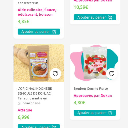
Approuvés par Dukan
conservateur
10,59€
Aide culinaire, Sauce,
édulcorant, boisson
Ajouter au panier
4,85€
Ajouter au panier
L'ORIGINAL INDONESIE
Bonbon Gomme Fraise
SEMOULE DE KONJAC
Approuvés par Dukan
Teneur garantie en
4,80€
glucomannane
Attaque
Ajouter au panier
6,99€
Ajouter au panier