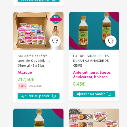
Box Après les Fêtes
LOT DE 2 VINAIGRETTES
spéciale K by Mélanie-
DUKAN AU VINAIGRE DE
Objectif - 3 à 5 kg
CIDRE
Attaque
Aide culinaire, Sauce,
édulcorant, boisson
217,50€
8,45€
14%
253,00€
Ajouter au panier
Ajouter au panier