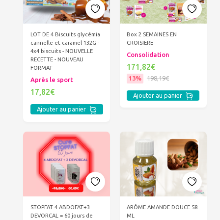
LOT DE 4 Biscuits glycémia
Box 2 SEMAINES EN
cannelle et caramel 132G -
CROISIERE
4x4 biscuits - NOUVELLE
Consolidation
RECETTE - NOUVEAU
171,82€
FORMAT
13%
198,19€
Après le sport
17,82€
Ajouter au panier
Ajouter au panier
STOPFAT 4 ABDOFAT+3
ARÔME AMANDE DOUCE 58
DEVORCAL = 60 jours de
ML