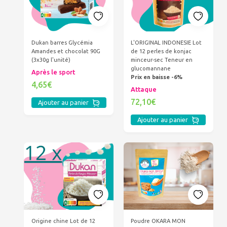
Dukan barres Glycémia
L'ORIGINAL INDONESIE Lot
Amandes et chocolat 90G
de 12 perles de konjac
(3x30g l'unité)
minceur-sec Teneur en
glucomannane
Après le sport
Prix en baisse -6%
4,65€
Attaque
72,10€
Ajouter au panier
Ajouter au panier
Origine chine Lot de 12
Poudre OKARA MON