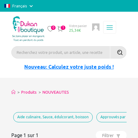
Français
Votre panier
0
1
25,34
€
Nouveau: Calculez votre juste poids !
>
Produits
>
NOUVEAUTES
Aide culinaire, Sauce, édulcorant, boisson
Approuvés par Dukan
Page 1 sur 1
Filtrer