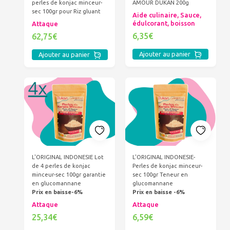
perles de konjac minceur-
AMOUR DUKAN 200g
sec 100gr pour Riz gluant
Aide culinaire, Sauce,
édulcorant, boisson
Attaque
6,35€
62,75€
Ajouter au panier
Ajouter au panier
L'ORIGINAL INDONESIE Lot
L'ORIGINAL INDONESIE-
de 4 perles de konjac
Perles de konjac minceur-
minceur-sec 100gr garantie
sec 100gr Teneur en
en glucomannane
glucomannane
Prix en baisse-6%
Prix en baisse -6%
Attaque
Attaque
25,34€
6,59€