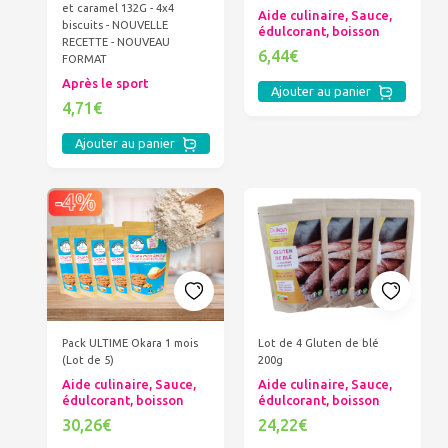
et caramel 132G - 4x4
Aide culinaire, Sauce,
biscuits - NOUVELLE
édulcorant, boisson
RECETTE - NOUVEAU
6,44€
FORMAT
Après le sport
Ajouter au panier
4,71€
Ajouter au panier
Pack ULTIME Okara 1 mois
Lot de 4 Gluten de blé
(Lot de 5)
200g
Aide culinaire, Sauce,
Aide culinaire, Sauce,
édulcorant, boisson
édulcorant, boisson
30,26€
24,22€