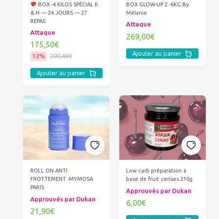
BOX -4 KILOS SPÉCIAL K
BOX GLOW-UP 2 -6KG By
& H — 24 JOURS — 27
Mélanie
REPAS
Attaque
Attaque
269,00€
175,50€
Ajouter au panier
12%
200,49€
Ajouter au panier
ROLL ON ANTI
Low carb préparation à
FROTTEMENT -MYMOSA
base de fruit cerises 210g
PARIS
Approuvés par Dukan
Approuvés par Dukan
6,00€
21,90€