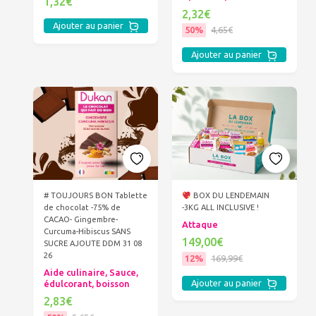
1,32€
2,32€
Ajouter au panier
50%
4,65€
Ajouter au panier
# TOUJOURS BON Tablette
BOX DU LENDEMAIN
de chocolat -75% de
-3KG ALL INCLUSIVE !
CACAO- Gingembre-
Attaque
Curcuma-Hibiscus SANS
149,00€
SUCRE AJOUTE DDM 31 08
26
12%
169,99€
Aide culinaire, Sauce,
Ajouter au panier
édulcorant, boisson
2,83€