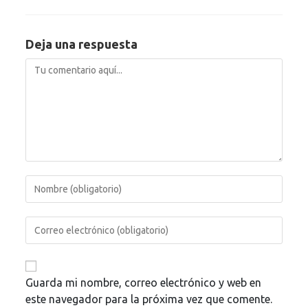
Deja una respuesta
Comentario
Introduce
tu
nombre
Introduce
o
tu
nombre
dirección
de
de
usuario
correo
Guarda mi nombre, correo electrónico y web en
para
electrónico
comentar
este navegador para la próxima vez que comente.