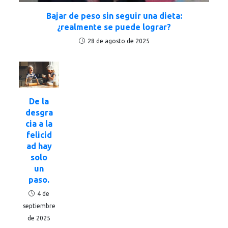
Bajar de peso sin seguir una dieta:
¿realmente se puede lograr?
28 de agosto de 2025
De la
desgra
cia a la
felicid
ad hay
solo
un
paso.
4 de
septiembre
de 2025