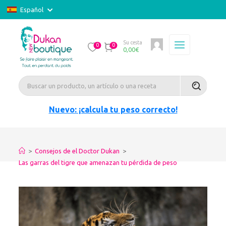
Español
Su cesta
0
0
0,00
€
Nuevo: ¡calcula tu peso correcto!
>
Consejos de el Doctor Dukan
>
Las garras del tigre que amenazan tu pérdida de peso