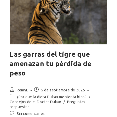
Las garras del tigre que
amenazan tu pérdida de
peso
Autor
Publicación
RemyL
5 de septiembre de 2025
de
de
Categoría
¿Por qué la dieta Dukan me sienta bien?
/
la
la
de
Consejos de el Doctor Dukan
/
Preguntas -
entrada:
entrada:
la
respuestas
entrada:
Comentarios
Sin comentarios