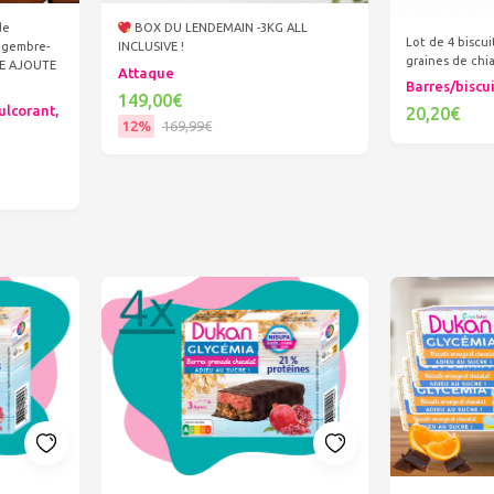
de
BOX DU LENDEMAIN -3KG ALL
Lot de 4 biscui
ngembre-
INCLUSIVE !
graines de ch
RE AJOUTE
Attaque
Barres/biscu
149,00€
ulcorant,
20,20€
12%
169,99€
Ajout
Ajouter au panier