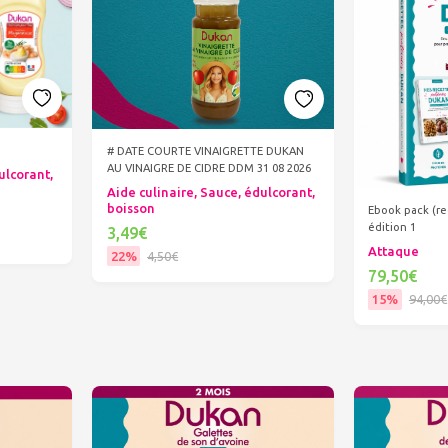
# DATE COURTE VINAIGRETTE DUKAN
AU VINAIGRE DE CIDRE DDM 31 08 2026
ulcorant,
Aide culinaire, Sauce, édulcorant,
boisson
Ebook pack (re
édition 1
3,49€
Attaque
22%
4,50€
79,50€
Ajouter au panier
15%
94,00€
Ajout