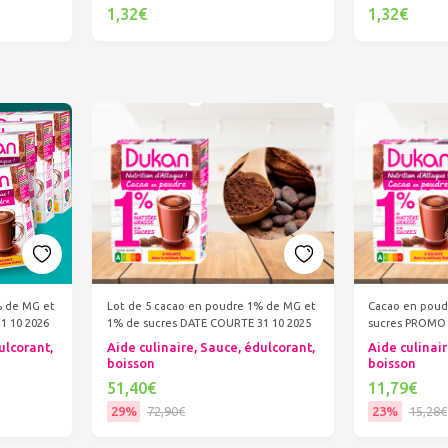
1,32€
1,32€
Ajouter au panier
Ajout
Lot de 5 cacao en poudre 1% de MG et
Cacao en poud
% de MG et
1% de sucres DATE COURTE 31 10 2025
sucres PROMO 
1 10 2026
Aide culinaire, Sauce, édulcorant,
Aide culinair
ulcorant,
boisson
boisson
51,40€
11,79€
29%
72,90€
23%
15,28€
Ajouter au panier
Ajout