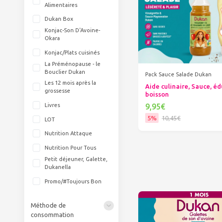
Alimentaires
Dukan Box
Konjac-Son D'Avoine-
Okara
Konjac/Plats cuisinés
La Préménopause - le
Bouclier Dukan
Pack Sauce Salade Dukan
Les 12 mois après la
Aide culinaire, Sauce, éd
grossesse
boisson
9,95€
Livres
5%
10,45€
LOT
Ajouter au panier
Nutrition Attaque
Nutrition Pour Tous
Petit déjeuner, Galette,
Dukanella
Promo/#Toujours Bon
Méthode de
consommation