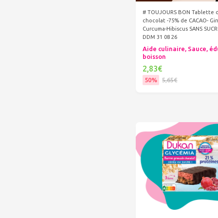
# TOUJOURS BON Tablette 
chocolat -75% de CACAO- Gi
Curcuma-Hibiscus SANS SUC
DDM 31 08 26
Aide culinaire, Sauce, éd
boisson
2,83€
50%
5,65€
Ajouter au panier