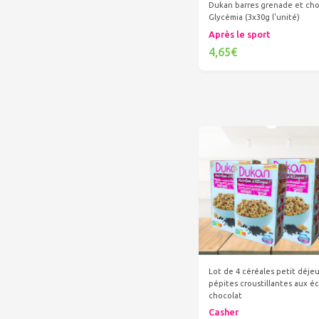
Dukan barres grenade et cho
Glycémia (3x30g l'unité)
Après le sport
4,65€
Ajouter au panier
Lot de 4 céréales petit déje
pépites croustillantes aux éc
chocolat
Casher