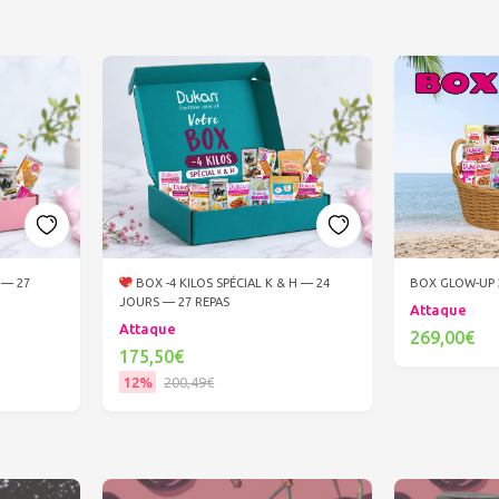
 — 27
BOX -4 KILOS SPÉCIAL K & H — 24
BOX GLOW-UP 2
JOURS — 27 REPAS
Attaque
Attaque
269,00€
175,50€
Ajout
12%
200,49€
Ajouter au panier