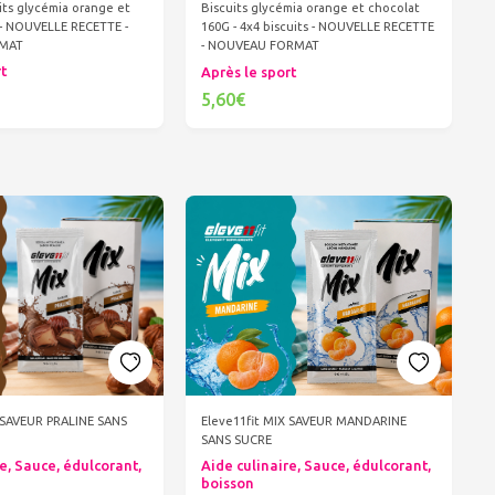
its glycémia orange et
Biscuits glycémia orange et chocolat
 - NOUVELLE RECETTE -
160G - 4x4 biscuits - NOUVELLE RECETTE
MAT
- NOUVEAU FORMAT
rt
Après le sport
5,60€
er au panier
Ajouter au panier
X SAVEUR PRALINE SANS
Eleve11fit MIX SAVEUR MANDARINE
SANS SUCRE
e, Sauce, édulcorant,
Aide culinaire, Sauce, édulcorant,
boisson