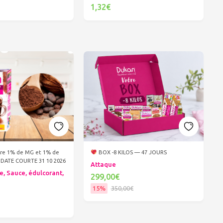
1,32€
er au panier
Ajouter au panier
re 1% de MG et 1% de
BOX -8 KILOS — 47 JOURS
DATE COURTE 31 10 2026
Attaque
e, Sauce, édulcorant,
299,00€
15%
350,00€
Ajouter au panier
er au panier