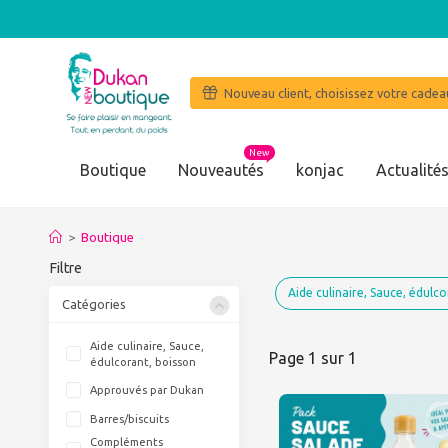
Nouveau client, choisissez votre cadeau
New
Boutique
Nouveautés
konjac
Actualité
"J'ai perdu en 4 mois 20 
>
Boutique
Filtre
Aide culinaire, Sauce, édulco
Catégories
Aide culinaire, Sauce,
Page 1 sur 1
édulcorant, boisson
Approuvés par Dukan
Barres/biscuits
Compléments