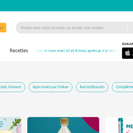
 !
DUKA
s
Recettes
kilos et mon mari 22 et 8 mois après je n'ai rien repris" Martine Volle MAUBEC
rant, boisson
Approuvés par Dukan
Barres/biscuits
Complémen