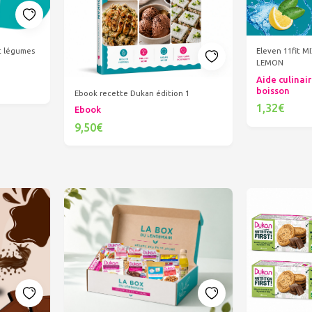
et légumes
Eleven 11fit M
LEMON
Aide culinair
boisson
Ebook recette Dukan édition 1
1,32€
Ebook
Ajout
9,50€
Ajouter au panier