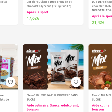
LOT DE 4 Biscu
colat
Lot de 4 Dukan barres grenade et
chocolat 160G
chocolat Glycémia (3x30g l'unité)
NOUVEAU FOR
Après le sport
Après le spo
17,62€
21,42€
Ajouter au panier
Ajout
uner
Eleve11fit MIX SAVEUR BROWNIE SANS
Eleve11fit MI
lats de
SUCRE
SUCRE
Aide culinaire, Sauce, édulcorant,
Aide culinair
boisson
boisson