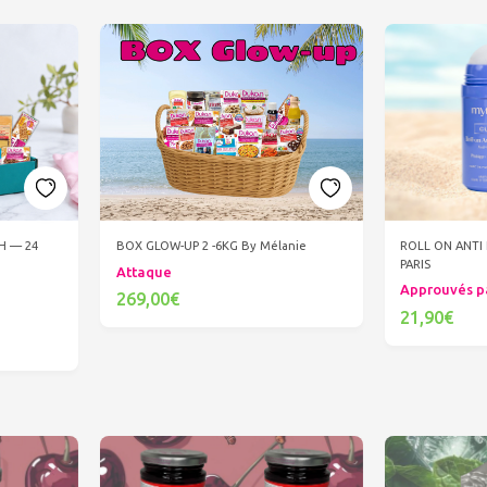
 H — 24
ROLL ON ANT
BOX GLOW-UP 2 -6KG By Mélanie
PARIS
Attaque
Approuvés p
269,00€
21,90€
Ajouter au panier
Ajout