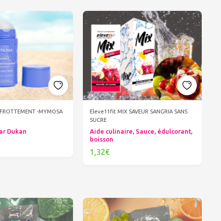
I FROTTEMENT -MYMOSA
Eleve11fit MIX SAVEUR SANGRIA SANS
SUCRE
ar Dukan
Aide culinaire, Sauce, édulcorant,
boisson
1,32€
er au panier
Ajouter au panier