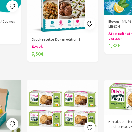
et légumes
Eleven 11fit M
LEMON
Aide culinair
boisson
Ebook recette Dukan édition 1
1,32€
Ebook
Ajout
9,50€
Ajouter au panier
Biscuits au cho
de Chia NOUV