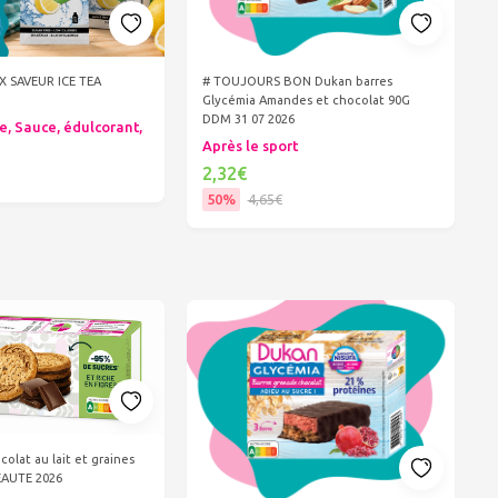
IX SAVEUR ICE TEA
# TOUJOURS BON Dukan barres
Glycémia Amandes et chocolat 90G
DDM 31 07 2026
e, Sauce, édulcorant,
Après le sport
2,32€
50%
4,65€
er au panier
Ajouter au panier
colat au lait et graines
EAUTE 2026