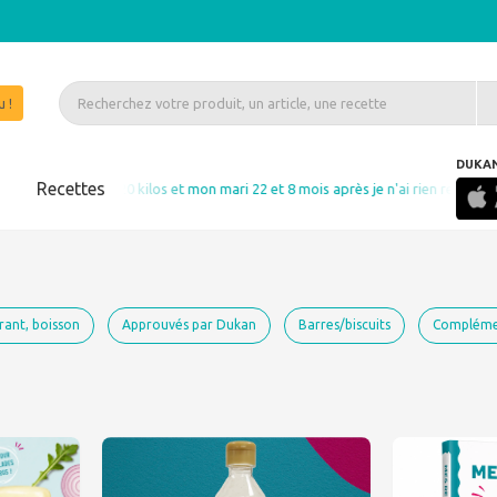
 !
DUKA
s
Recettes
 kilos et mon mari 22 et 8 mois après je n'ai rien repris" Martine Volle MAUBEC
rant, boisson
Approuvés par Dukan
Barres/biscuits
Complémen