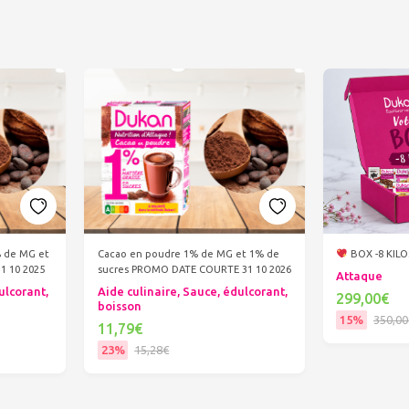
% de MG et
Cacao en poudre 1% de MG et 1% de
BOX -8 KIL
1 10 2025
sucres PROMO DATE COURTE 31 10 2026
Attaque
ulcorant,
Aide culinaire, Sauce, édulcorant,
299,00€
boisson
15%
350,00
11,79€
Ajout
23%
15,28€
Ajouter au panier