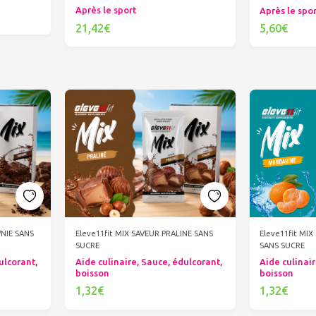
Après le sport
Après le spo
21,42€
5,60€
Ajouter au panier
Ajout
WNIE SANS
Eleve11fit MIX SAVEUR PRALINE SANS
Eleve11fit MI
SUCRE
SANS SUCRE
ulcorant,
Aide culinaire, Sauce, édulcorant,
Aide culinair
boisson
boisson
1,32€
1,32€
Ajouter au panier
Ajout