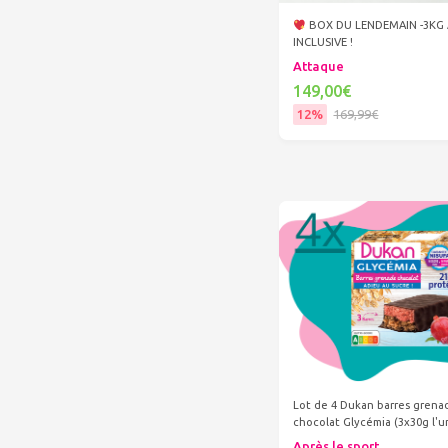
BOX DU LENDEMAIN -3KG 
INCLUSIVE !
Attaque
149,00€
12%
169,99€
Ajouter au panier
Lot de 4 Dukan barres grena
chocolat Glycémia (3x30g l'u
Après le sport