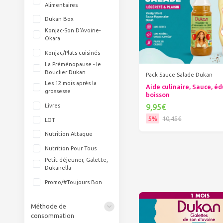
Alimentaires
Dukan Box
Konjac-Son D'Avoine-
Okara
Konjac/Plats cuisinés
La Préménopause - le
Bouclier Dukan
Pack Sauce Salade Dukan
Les 12 mois après la
Aide culinaire, Sauce, éd
grossesse
boisson
9,95€
Livres
5%
10,45€
LOT
Ajouter au panier
Nutrition Attaque
Nutrition Pour Tous
Petit déjeuner, Galette,
Dukanella
Promo/#Toujours Bon
Méthode de
consommation