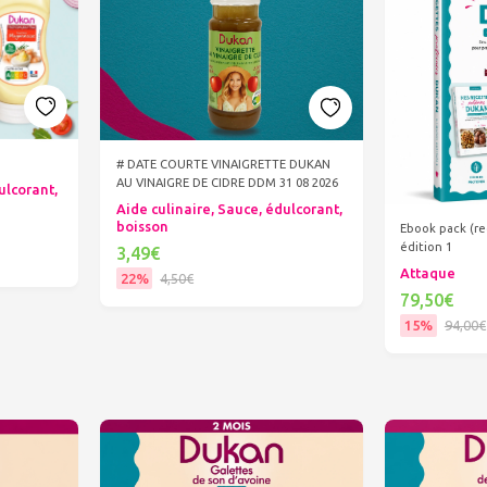
# DATE COURTE VINAIGRETTE DUKAN
AU VINAIGRE DE CIDRE DDM 31 08 2026
ulcorant,
Aide culinaire, Sauce, édulcorant,
boisson
Ebook pack (re
édition 1
3,49€
Attaque
22%
4,50€
79,50€
Ajouter au panier
15%
94,00€
Ajout