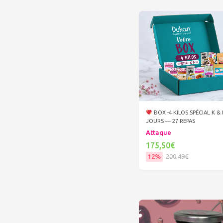
BOX -4 KILOS SPÉCIAL K &
JOURS — 27 REPAS
Attaque
175,50€
12%
200,49€
Ajouter au panier