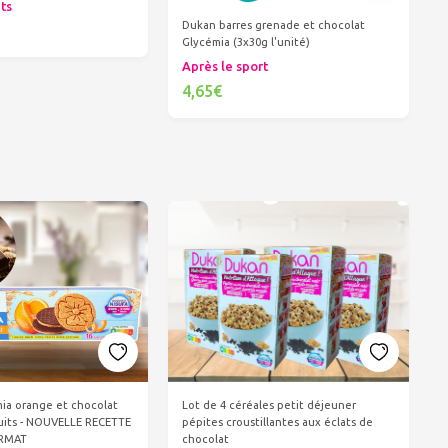
its
Dukan barres grenade et chocolat
Glycémia (3x30g l'unité)
er au panier
Après le sport
4,65€
Ajouter au panier
mia orange et chocolat
Lot de 4 céréales petit déjeuner
cuits - NOUVELLE RECETTE
pépites croustillantes aux éclats de
ORMAT
chocolat