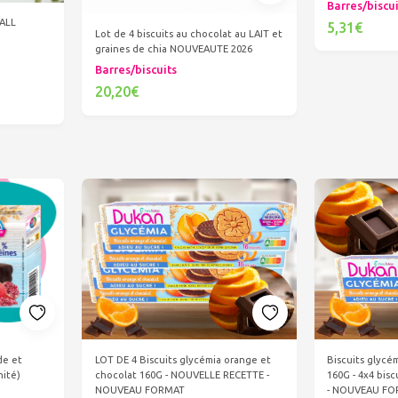
Barres/biscu
ALL
5,31€
Lot de 4 biscuits au chocolat au LAIT et
graines de chia NOUVEAUTE 2026
Ajout
Barres/biscuits
20,20€
Ajouter au panier
LOT DE 4 Biscuits glycémia orange et
de et
Biscuits glycé
chocolat 160G - NOUVELLE RECETTE -
nité)
160G - 4x4 bis
NOUVEAU FORMAT
- NOUVEAU F