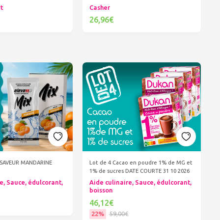
rt
Casher
26,96€
er au panier
Ajouter au panier
X SAVEUR MANDARINE
Lot de 4 Cacao en poudre 1% de MG et
1% de sucres DATE COURTE 31 10 2026
e, Sauce, édulcorant,
Aide culinaire, Sauce, édulcorant,
boisson
46,12€
22%
59,00€
er au panier