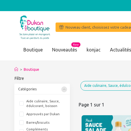
Nouveau client, choisissez votre cadeau
New
Boutique
Nouveautés
konjac
Actualité
"J'ai perdu en 4 mois 20
>
Boutique
Filtre
Aide culinaire, Sauce, édulco
Catégories
Aide culinaire, Sauce,
Page 1 sur 1
édulcorant, boisson
Approuvés par Dukan
Barres/biscuits
Compléments