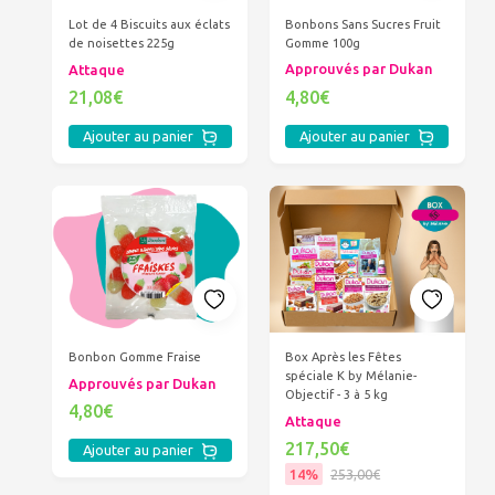
Bonbons Sans Sucres Fruit
Lot de 4 Biscuits aux éclats
Gomme 100g
de noisettes 225g
Approuvés par Dukan
Attaque
4,80€
21,08€
Ajouter au panier
Ajouter au panier
Bonbon Gomme Fraise
Box Après les Fêtes
spéciale K by Mélanie-
Approuvés par Dukan
Objectif - 3 à 5 kg
4,80€
Attaque
217,50€
Ajouter au panier
14%
253,00€