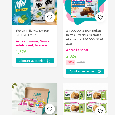
Eleven 11fit MIX SAVEUR
# TOUJOURS BON Dukan
ICE TEA LEMON
barres Glycémia Amandes
et chocolat 90G DDM 31 07
Aide culinaire, Sauce,
2026
édulcorant, boisson
Après le sport
1,32€
2,32€
Ajouter au panier
50%
4,65€
Ajouter au panier