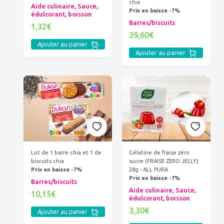
chia
Aide culinaire, Sauce,
Prix en baisse -7%
édulcorant, boisson
Barres/biscuits
1,32€
39,60€
Ajouter au panier
Ajouter au panier
Gélatine de fraise zéro
Lot de 1 barre chia et 1 de
sucre (FRAISE ZERO JELLY)
biscuits chia
28g - ALL PURA
Prix en baisse -7%
Prix en baisse -7%
Barres/biscuits
Aide culinaire, Sauce,
10,15€
édulcorant, boisson
3,30€
Ajouter au panier