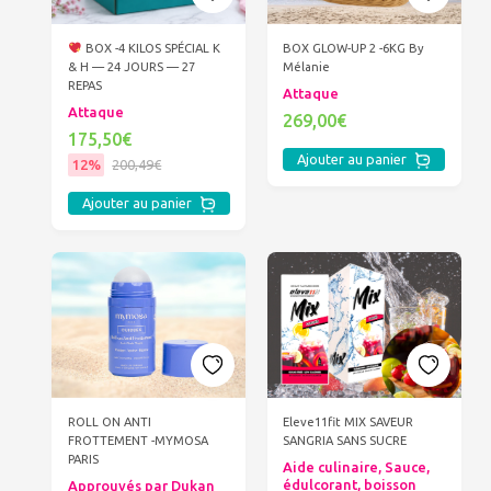
BOX -4 KILOS SPÉCIAL K
BOX GLOW-UP 2 -6KG By
& H — 24 JOURS — 27
Mélanie
REPAS
Attaque
Attaque
269,00€
175,50€
Ajouter au panier
12%
200,49€
Ajouter au panier
ROLL ON ANTI
Eleve11fit MIX SAVEUR
FROTTEMENT -MYMOSA
SANGRIA SANS SUCRE
PARIS
Aide culinaire, Sauce,
édulcorant, boisson
Approuvés par Dukan