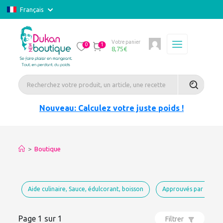
Français
Votre panier
0
1
8,75
€
Nouveau: Calculez votre juste poids !
>
Boutique
Aide culinaire, Sauce, édulcorant, boisson
Approuvés par Dukan
Page 1 sur 1
Filtrer