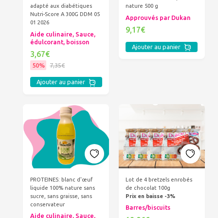
adapté aux diabétiques
nature 500 g
Nutri-Score A 300G DDM 05
Approuvés par Dukan
01 2026
9,17€
Aide culinaire, Sauce,
édulcorant, boisson
Ajouter au panier
3,67€
50%
7,35€
Ajouter au panier
PROTEINES: blanc d'œuf
Lot de 4 bretzels enrobés
liquide 100% nature sans
de chocolat 100g
sucre, sans graisse, sans
Prix en baisse -3%
conservateur
Barres/biscuits
Aide culinaire, Sauce,