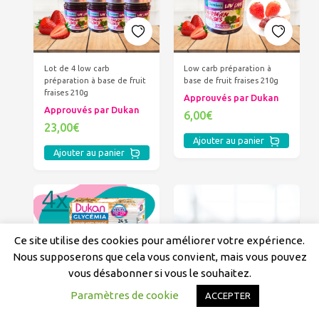
Lot de 4 low carb
Low carb préparation à
préparation à base de fruit
base de fruit fraises 210g
fraises 210g
Approuvés par Dukan
Approuvés par Dukan
6,00€
23,00€
Ajouter au panier
Ajouter au panier
Ce site utilise des cookies pour améliorer votre expérience.
Nous supposerons que cela vous convient, mais vous pouvez
vous désabonner si vous le souhaitez.
Paramètres de cookie
ACCEPTER
Lot de 4 Dukan barres
LOT DE 4 LOW CARB
Glycémia Amandes et
PRÉPARATION À BASE DE