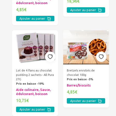
18,96€
édulcorant, boisson
4,85€
Ajouter au panier
Ajouter au panier
Lot de 4 flans au chocolat
Bretzels enrobés de
pudding 2 sachets - All Pura
chocolat 100g
27G
Prix en baisse -3%
Prix en baisse -19%
Barres/biscuits
Aide culinaire, Sauce,
4,85€
édulcorant, boisson
10,75€
Ajouter au panier
Ajouter au panier