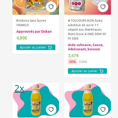
Bonbons Sans Sucres
# TOUJOURS BON Zusto
ORANGO
substitut de sucre 1:1
adapté aux diabétiques
Approuvés par Dukan
Nutri-Score A 300G DDM 05
4,80€
01 2026
Aide culinaire, Sauce,
Ajouter au panier
édulcorant, boisson
3,67€
50%
7,35€
Ajouter au panier