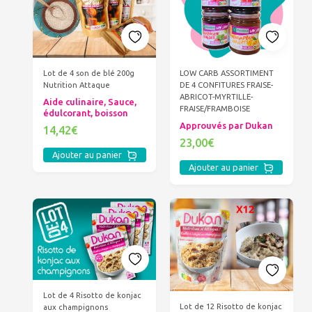
Lot de 4 son de blé 200g
LOW CARB ASSORTIMENT
Nutrition Attaque
DE 4 CONFITURES FRAISE-
ABRICOT-MYRTILLE-
Aide culinaire, Sauce,
FRAISE/FRAMBOISE
édulcorant, boisson
Approuvés par Dukan
14,42€
23,00€
Ajouter au panier
Ajouter au panier
Lot de 4 Risotto de konjac
Lot de 12 Risotto de konjac
aux champignons