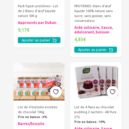
Pack hyper protéines - Lot
PROTEINES: blanc d'œuf
de 2 Blanc d'œuf liquide
liquide 100% nature sans
nature 500 g
sucre, sans graisse, sans
conservateur
Approuvés par Dukan
Aide culinaire, Sauce,
9,17€
édulcorant, boisson
4,85€
Ajouter au panier
Ajouter au panier
Lot de 4 bretzels enrobés
Lot de 4 flans au chocolat
de chocolat 100g
pudding 2 sachets - All Pura
Prix en baisse -3%
27G
Prix en baisse -19%
Barres/biscuits
Aide culinaire, Sauce,