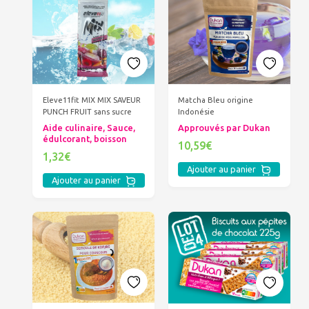
Eleve11fit MIX MIX SAVEUR
Matcha Bleu origine
PUNCH FRUIT sans sucre
Indonésie
Aide culinaire, Sauce,
Approuvés par Dukan
édulcorant, boisson
10,59€
1,32€
Ajouter au panier
Ajouter au panier