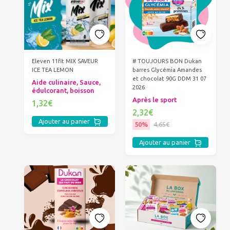
Eleven 11fit MIX SAVEUR
# TOUJOURS BON Dukan
ICE TEA LEMON
barres Glycémia Amandes
et chocolat 90G DDM 31 07
Aide culinaire, Sauce,
2026
édulcorant, boisson
Après le sport
1,32€
2,32€
Ajouter au panier
50%
4,65€
Ajouter au panier