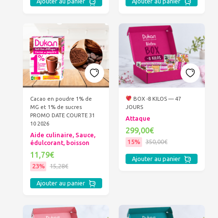
Ajouter au panier
Ajouter au panier
Cacao en poudre 1% de
BOX -8 KILOS — 47
MG et 1% de sucres
JOURS
PROMO DATE COURTE 31
Attaque
10 2026
299,00€
Aide culinaire, Sauce,
15%
350,00€
édulcorant, boisson
11,79€
Ajouter au panier
23%
15,28€
Ajouter au panier