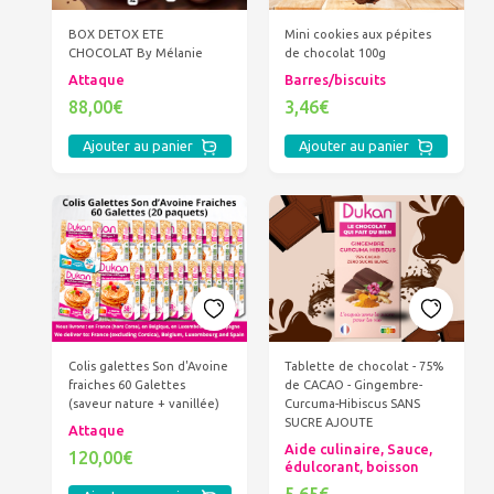
BOX DETOX ETE
Mini cookies aux pépites
CHOCOLAT By Mélanie
de chocolat 100g
Attaque
Barres/biscuits
88,00€
3,46€
Ajouter au panier
Ajouter au panier
Colis galettes Son d'Avoine
Tablette de chocolat - 75%
fraiches 60 Galettes
de CACAO - Gingembre-
(saveur nature + vanillée)
Curcuma-Hibiscus SANS
SUCRE AJOUTE
Attaque
Aide culinaire, Sauce,
120,00€
édulcorant, boisson
5,65€