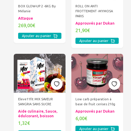
ROLL ON ANTI
BOX GLOW-UP 2 -6KG By
FROTTEMENT -MYMOSA
Mélanie
PARIS
Attaque
Approuvés par Dukan
269,00€
21,90€
Ajouter au panier
Ajouter au panier
Eleve11fit MIX SAVEUR
Low carb préparation à
SANGRIA SANS SUCRE
base de fruit cerises 210g
Aide culinaire, Sauce,
Approuvés par Dukan
édulcorant, boisson
6,00€
1,32€
Ajouter au panier