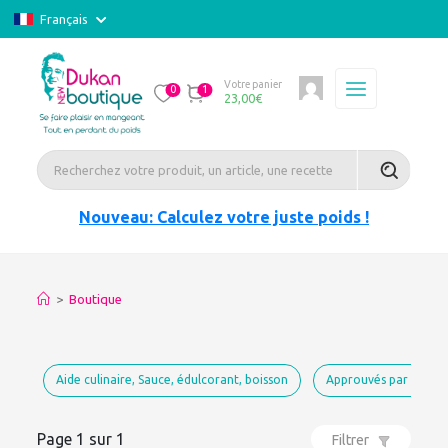
Français
Votre panier
0
1
23,00
€
Nouveau: Calculez votre juste poids !
>
Boutique
Aide culinaire, Sauce, édulcorant, boisson
Approuvés par Dukan
Page 1 sur 1
Filtrer