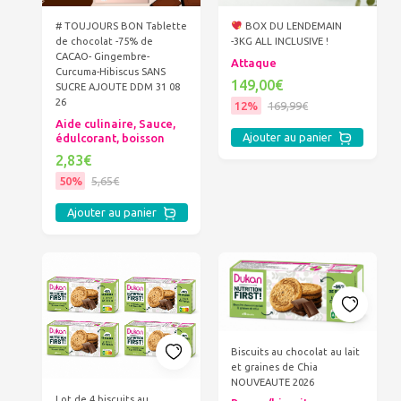
# TOUJOURS BON Tablette
BOX DU LENDEMAIN
de chocolat -75% de
-3KG ALL INCLUSIVE !
CACAO- Gingembre-
Attaque
Curcuma-Hibiscus SANS
149,00€
SUCRE AJOUTE DDM 31 08
26
12%
169,99€
Aide culinaire, Sauce,
Ajouter au panier
édulcorant, boisson
2,83€
50%
5,65€
Ajouter au panier
Biscuits au chocolat au lait
et graines de Chia
NOUVEAUTE 2026
Lot de 4 biscuits au