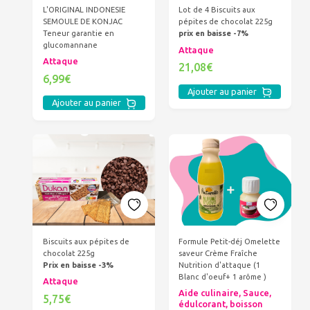
L'ORIGINAL INDONESIE
Lot de 4 Biscuits aux
SEMOULE DE KONJAC
pépites de chocolat 225g
Teneur garantie en
prix en baisse -7%
glucomannane
Attaque
Attaque
21,08€
6,99€
Ajouter au panier
Ajouter au panier
Biscuits aux pépites de
Formule Petit-déj Omelette
chocolat 225g
saveur Crème Fraîche
Prix en baisse -3%
Nutrition d'attaque (1
Blanc d'oeuf+ 1 arôme )
Attaque
Aide culinaire, Sauce,
5,75€
édulcorant, boisson