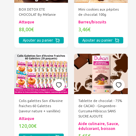
BOX DETOX ETE
Mini cookies aux pépites
CHOCOLAT By Mélanie
de chocolat 100g
Attaque
Barres/biscuits
88,00€
3,46€
Ajouter au panier
Ajouter au panier
Colis galettes Son d'Avoine
Tablette de chocolat - 75%
fraiches 60 Galettes
de CACAO - Gingembre-
(saveur nature + vanillée)
Curcuma-Hibiscus SANS
SUCRE AJOUTE
Attaque
Aide culinaire, Sauce,
120,00€
édulcorant, boisson
5,65€