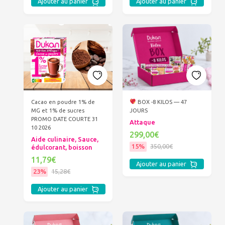
Ajouter au panier
Ajouter au panier
Cacao en poudre 1% de
BOX -8 KILOS — 47
MG et 1% de sucres
JOURS
PROMO DATE COURTE 31
Attaque
10 2026
299,00€
Aide culinaire, Sauce,
15%
350,00€
édulcorant, boisson
11,79€
Ajouter au panier
23%
15,28€
Ajouter au panier