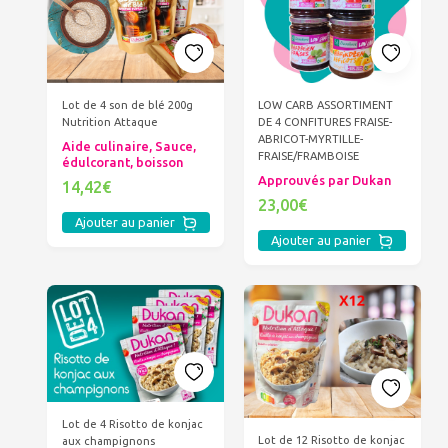
Lot de 4 son de blé 200g
LOW CARB ASSORTIMENT
Nutrition Attaque
DE 4 CONFITURES FRAISE-
ABRICOT-MYRTILLE-
Aide culinaire, Sauce,
FRAISE/FRAMBOISE
édulcorant, boisson
Approuvés par Dukan
14,42€
23,00€
Ajouter au panier
Ajouter au panier
Lot de 4 Risotto de konjac
Lot de 12 Risotto de konjac
aux champignons