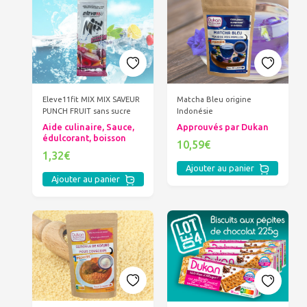
Eleve11fit MIX MIX SAVEUR
Matcha Bleu origine
PUNCH FRUIT sans sucre
Indonésie
Aide culinaire, Sauce,
Approuvés par Dukan
édulcorant, boisson
10,59€
1,32€
Ajouter au panier
Ajouter au panier