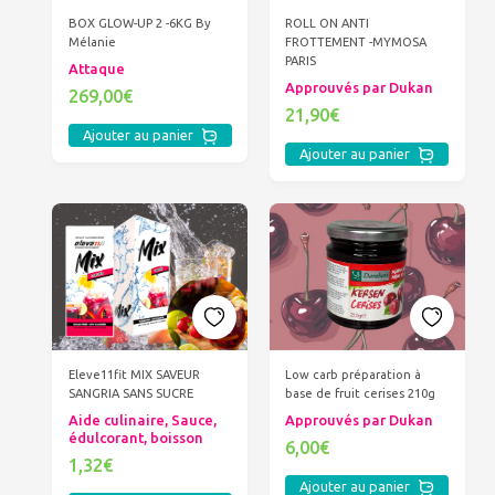
ROLL ON ANTI
BOX GLOW-UP 2 -6KG By
FROTTEMENT -MYMOSA
Mélanie
PARIS
Attaque
Approuvés par Dukan
269,00€
21,90€
Ajouter au panier
Ajouter au panier
Eleve11fit MIX SAVEUR
Low carb préparation à
SANGRIA SANS SUCRE
base de fruit cerises 210g
Aide culinaire, Sauce,
Approuvés par Dukan
édulcorant, boisson
6,00€
1,32€
Ajouter au panier