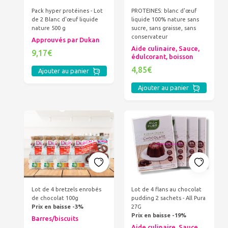
Pack hyper protéines - Lot
PROTEINES: blanc d'œuf
de 2 Blanc d'œuf liquide
liquide 100% nature sans
nature 500 g
sucre, sans graisse, sans
conservateur
Approuvés par Dukan
Aide culinaire, Sauce,
9,17€
édulcorant, boisson
4,85€
Ajouter au panier
Ajouter au panier
Lot de 4 bretzels enrobés
Lot de 4 flans au chocolat
de chocolat 100g
pudding 2 sachets - All Pura
Prix en baisse -3%
27G
Prix en baisse -19%
Barres/biscuits
Aide culinaire, Sauce,