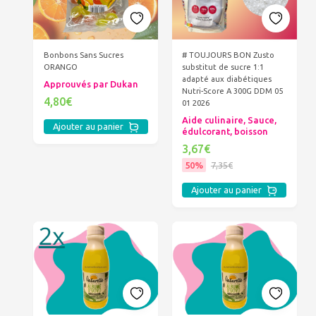
Bonbons Sans Sucres
# TOUJOURS BON Zusto
ORANGO
substitut de sucre 1:1
adapté aux diabétiques
Approuvés par Dukan
Nutri-Score A 300G DDM 05
4,80€
01 2026
Aide culinaire, Sauce,
Ajouter au panier
édulcorant, boisson
3,67€
50%
7,35€
Ajouter au panier