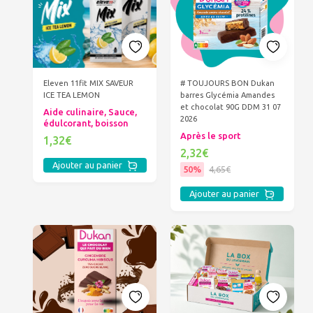
Eleven 11fit MIX SAVEUR
# TOUJOURS BON Dukan
ICE TEA LEMON
barres Glycémia Amandes
et chocolat 90G DDM 31 07
Aide culinaire, Sauce,
2026
édulcorant, boisson
Après le sport
1,32€
2,32€
Ajouter au panier
50%
4,65€
Ajouter au panier