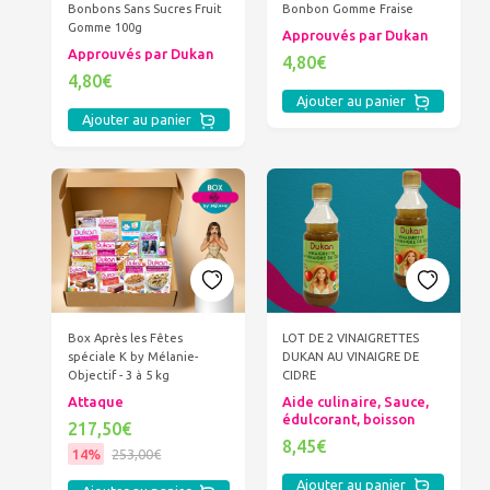
Bonbons Sans Sucres Fruit
Bonbon Gomme Fraise
Gomme 100g
Approuvés par Dukan
Approuvés par Dukan
4,80€
4,80€
Ajouter au panier
Ajouter au panier
Box Après les Fêtes
LOT DE 2 VINAIGRETTES
spéciale K by Mélanie-
DUKAN AU VINAIGRE DE
Objectif - 3 à 5 kg
CIDRE
Attaque
Aide culinaire, Sauce,
édulcorant, boisson
217,50€
8,45€
14%
253,00€
Ajouter au panier