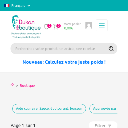
Français
Votre panier
0
0
0,00
€
Nouveau: Calculez votre juste poids !
>
Boutique
Aide culinaire, Sauce, édulcorant, boisson
Approuvés par Dukan
Page 1 sur 1
Filtrer