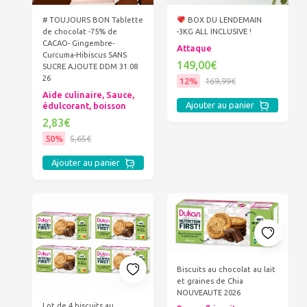
# TOUJOURS BON Tablette
BOX DU LENDEMAIN
de chocolat -75% de
-3KG ALL INCLUSIVE !
CACAO- Gingembre-
Attaque
Curcuma-Hibiscus SANS
149,00€
SUCRE AJOUTE DDM 31 08
26
12%
169,99€
Aide culinaire, Sauce,
Ajouter au panier
édulcorant, boisson
2,83€
50%
5,65€
Ajouter au panier
Biscuits au chocolat au lait
et graines de Chia
NOUVEAUTE 2026
Lot de 4 biscuits au