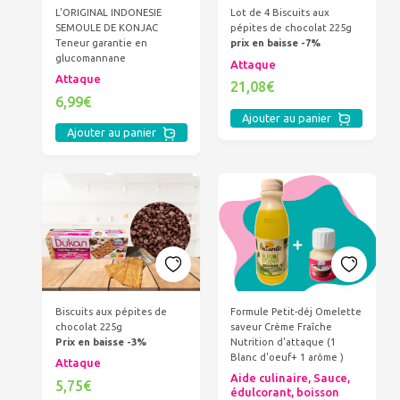
L'ORIGINAL INDONESIE
Lot de 4 Biscuits aux
SEMOULE DE KONJAC
pépites de chocolat 225g
Teneur garantie en
prix en baisse -7%
glucomannane
Attaque
Attaque
21,08€
6,99€
Ajouter au panier
Ajouter au panier
Biscuits aux pépites de
Formule Petit-déj Omelette
chocolat 225g
saveur Crème Fraîche
Prix en baisse -3%
Nutrition d'attaque (1
Blanc d'oeuf+ 1 arôme )
Attaque
Aide culinaire, Sauce,
5,75€
édulcorant, boisson